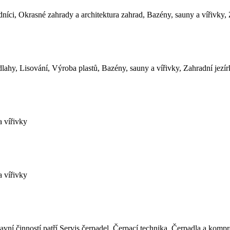
íci, Okrasné zahrady a architektura zahrad, Bazény, sauny a vířivky, Z
lahy, Lisování, Výroba plastů, Bazény, sauny a vířivky, Zahradní jezír
a vířivky
a vířivky
avní činností patří Servis čerpadel, Čerpací technika, Čerpadla a komp