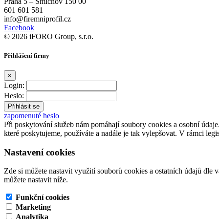
Praha 5 – Smíchov 150 00
601 601 581
info@firemniprofil.cz
Facebook
© 2026 iFORO Group, s.r.o.
Přihlášení firmy
×
Login:
Heslo:
zapomenuté heslo
Při poskytování služeb nám pomáhají soubory cookies a osobní údaj
které poskytujeme, používáte a nadále je tak vylepšovat. V rámci legi
Nastavení cookies
Zde si můžete nastavit využití souborů cookies a ostatních údajů dle 
můžete nastavit níže.
Funkční cookies
Marketing
Analytika