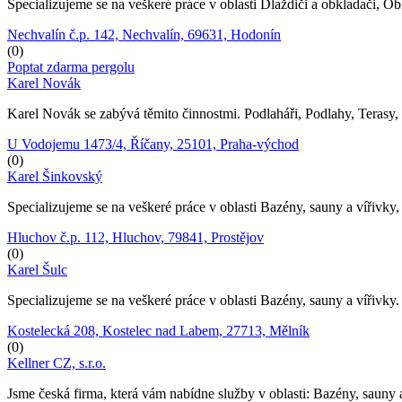
Specializujeme se na veškeré práce v oblasti Dlaždiči a obkladači, Ob
Nechvalín č.p. 142, Nechvalín, 69631, Hodonín
(0)
Poptat zdarma pergolu
Karel Novák
Karel Novák se zabývá těmito činnostmi. Podlaháři, Podlahy, Terasy,
U Vodojemu 1473/4, Říčany, 25101, Praha-východ
(0)
Karel Šinkovský
Specializujeme se na veškeré práce v oblasti Bazény, sauny a vířivky
Hluchov č.p. 112, Hluchov, 79841, Prostějov
(0)
Karel Šulc
Specializujeme se na veškeré práce v oblasti Bazény, sauny a vířivky.
Kostelecká 208, Kostelec nad Labem, 27713, Mělník
(0)
Kellner CZ, s.r.o.
Jsme česká firma, která vám nabídne služby v oblasti: Bazény, sauny 