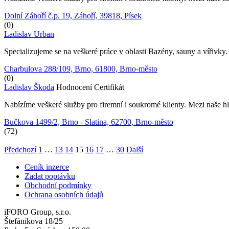
Dolní Záhoří č.p. 19, Záhoří, 39818, Písek
(0)
Ladislav Urban
Specializujeme se na veškeré práce v oblasti Bazény, sauny a vířivky.
Charbulova 288/109, Brno, 61800, Brno-město
(0)
Ladislav Škoda
Hodnocení
Certifikát
Nabízíme veškeré služby pro firemní i soukromé klienty. Mezi naše hl
Bučkova 1499/2, Brno - Slatina, 62700, Brno-město
(72)
Předchozí
1
…
13
14
15
16
17
…
30
Další
Ceník inzerce
Zadat poptávku
Obchodní podmínky
Ochrana osobních údajů
iFORO Group, s.r.o.
Štefánikova 18/25