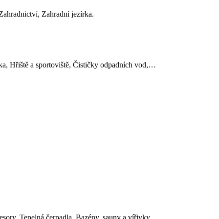
ahradnictví, Zahradní jezírka.
ka, Hřiště a sportoviště, Čističky odpadních vod,…
resory, Tepelná čerpadla, Bazény, sauny a vířivky