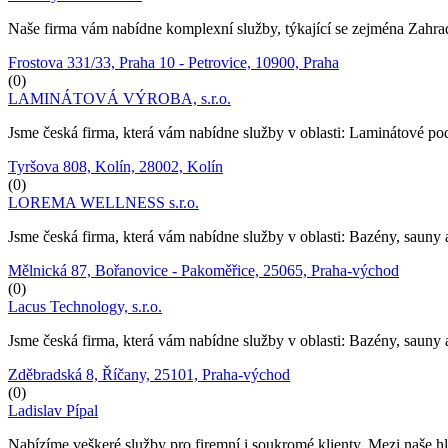
Naše firma vám nabídne komplexní služby, týkající se zejména Zahradn
Frostova 331/33, Praha 10 - Petrovice, 10900, Praha
(0)
LAMINÁTOVÁ VÝROBA, s.r.o.
Jsme česká firma, která vám nabídne služby v oblasti: Laminátové pod
Tyršova 808, Kolín, 28002, Kolín
(0)
LOREMA WELLNESS s.r.o.
Jsme česká firma, která vám nabídne služby v oblasti: Bazény, sauny 
Mělnická 87, Bořanovice - Pakoměřice, 25065, Praha-východ
(0)
Lacus Technology, s.r.o.
Jsme česká firma, která vám nabídne služby v oblasti: Bazény, sauny 
Zděbradská 8, Říčany, 25101, Praha-východ
(0)
Ladislav Pípal
Nabízíme veškeré služby pro firemní i soukromé klienty. Mezi naše hl