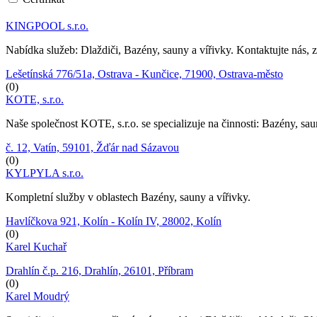
KINGPOOL s.r.o.
Nabídka služeb: Dlaždiči, Bazény, sauny a vířivky. Kontaktujte nás
Lešetínská 776/51a, Ostrava - Kunčice, 71900, Ostrava-město
(0)
KOTE, s.r.o.
Naše společnost KOTE, s.r.o. se specializuje na činnosti: Bazény, sau
č. 12, Vatín, 59101, Žďár nad Sázavou
(0)
KYLPYLA s.r.o.
Kompletní služby v oblastech Bazény, sauny a vířivky.
Havlíčkova 921, Kolín - Kolín IV, 28002, Kolín
(0)
Karel Kuchař
Drahlín č.p. 216, Drahlín, 26101, Příbram
(0)
Karel Moudrý