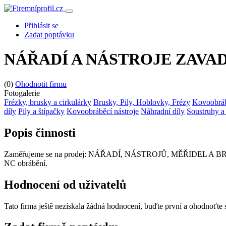
Přihlásit se
Zadat poptávku
NÁŘADÍ A NÁSTROJE ZAVADIL 
(0)
Ohodnotit firmu
Fotogalerie
Frézky, brusky a cirkulárky
Brusky, Pily, Hoblovky, Frézy
Kovoobráb
díly
Pily a štípačky
Kovoobráběcí nástroje
Náhradní díly
Soustruhy 
Popis činnosti
Zaměřujeme se na prodej: NÁŘADÍ, NÁSTROJŮ, MĚŘIDEL A BRUS
NC obrábění.
Hodnocení od uživatelů
Tato firma ještě nezískala žádná hodnocení, buďte první a ohodnoťte