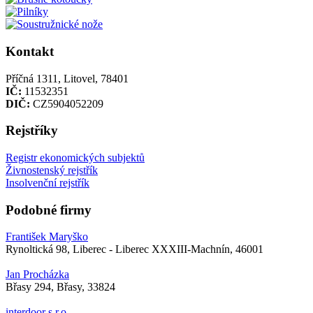
Kontakt
Příčná 1311, Litovel, 78401
IČ:
11532351
DIČ:
CZ5904052209
Rejstříky
Registr ekonomických subjektů
Živnostenský rejstřík
Insolvenční rejstřík
Podobné firmy
František Maryško
Rynoltická 98, Liberec - Liberec XXXIII-Machnín, 46001
Jan Procházka
Břasy 294, Břasy, 33824
interdoor s.r.o