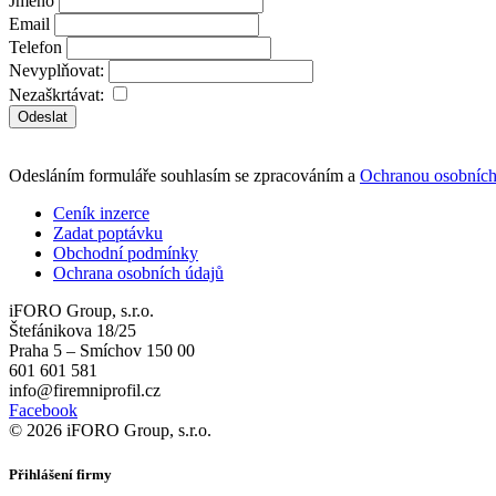
Jméno
Email
Telefon
Nevyplňovat:
Nezaškrtávat:
Odeslat
Odesláním formuláře souhlasím se zpracováním a
Ochranou osobních
Ceník inzerce
Zadat poptávku
Obchodní podmínky
Ochrana osobních údajů
iFORO Group, s.r.o.
Štefánikova 18/25
Praha 5 – Smíchov 150 00
601 601 581
info@firemniprofil.cz
Facebook
© 2026 iFORO Group, s.r.o.
Přihlášení firmy