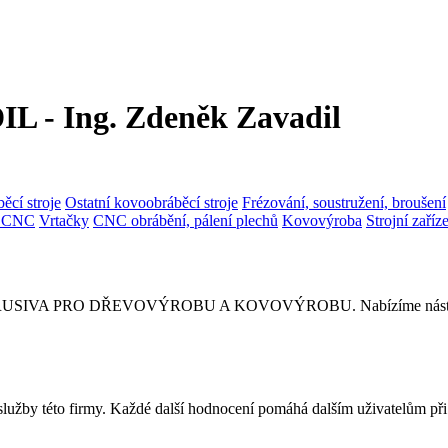
- Ing. Zdeněk Zavadil
ěcí stroje
Ostatní kovoobráběcí stroje
Frézování, soustružení, broušení
a CNC
Vrtačky
CNC obrábění, pálení plechů
Kovovýroba
Strojní zaříz
IVA PRO DŘEVOVÝROBU A KOVOVÝROBU. Nabízíme nástroje pro kla
 služby této firmy. Každé další hodnocení pomáhá dalším uživatelům př