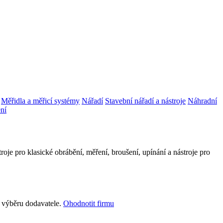
Měřidla a měřicí systémy
Nářadí
Stavební nářadí a nástroje
Náhradní
ení
sické obrábění, měření, broušení, upínání a nástroje pro
i výběru dodavatele.
Ohodnotit firmu