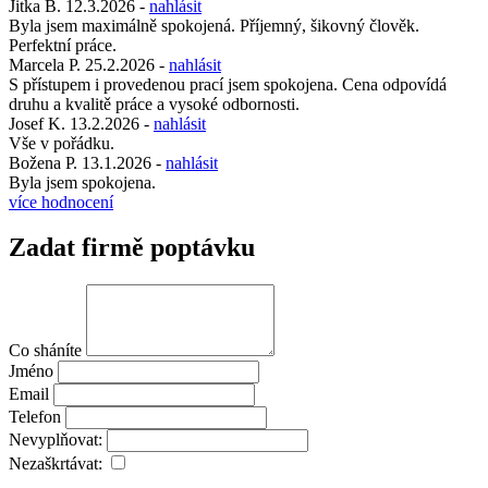
Jitka B.
12.3.2026
-
nahlásit
Byla jsem maximálně spokojená. Příjemný, šikovný člověk.
Perfektní práce.
Marcela P.
25.2.2026
-
nahlásit
S přístupem i provedenou prací jsem spokojena. Cena odpovídá
druhu a kvalitě práce a vysoké odbornosti.
Josef K.
13.2.2026
-
nahlásit
Vše v pořádku.
Božena P.
13.1.2026
-
nahlásit
Byla jsem spokojena.
více hodnocení
Zadat firmě poptávku
Co sháníte
Jméno
Email
Telefon
Nevyplňovat:
Nezaškrtávat: