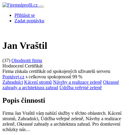
Přihlásit se
Zadat poptávku
Jan Vraštil
(37)
Ohodnotit firmu
Hodnocení
Certifikát
Firma získala certifikát od spokojených uživatelů serveru
Poptávej.cz
s celkovou spokojeností 99 %
Zahradníci
Kácení stromů
Návrhy a realizace zeleně
Okrasné
zahrady a architektura zahrad
Údržba veřejné zeleně
Popis činnosti
Firma Jan Vraštil vám nabízí služby v těchto oblastech. Kácení
stromů, Zahradníci, Údržba veřejné zeleně, Návrhy a realizace
zeleně, Okrasné zahrady a architektura zahrad. Pro domluvení
schůzky nás…