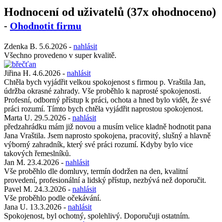
Hodnocení od uživatelů (37x ohodnoceno)
-
Ohodnotit firmu
Zdenka B.
5.6.2026
-
nahlásit
Všechno provedeno v super kvalitě.
Jiřina H.
4.6.2026
-
nahlásit
Chtěla bych vyjádřit velkou spokojenost s firmou p. Vraštila Jan,
údržba okrasné zahrady. Vše proběhlo k naprosté spokojenosti.
Profesní, odborný přístup k práci, ochota a hned bylo vidět, že své
práci rozumí. Tímto bych chtěla vyjádřit naprostou spokojenost.
Marta U.
29.5.2026
-
nahlásit
předzahrádku mám již novou a musím velice kladně hodnotit pana
Jana Vraštila. Jsem naprosto spokojena, pracovitý, slušný a hlavně
výborný zahradník, který své práci rozumí. Kdyby bylo vice
takových řemeslníků.
Jan M.
23.4.2026
-
nahlásit
Vše proběhlo dle domluvy, termín dodržen na den, kvalitní
provedení, profesionální a lidský přístup, nezbývá než doporučit.
Pavel M.
24.3.2026
-
nahlásit
Vše proběhlo podle očekávání.
Jana U.
13.3.2026
-
nahlásit
Spokojenost, byl ochotný, spolehlivý. Doporučuji ostatním.