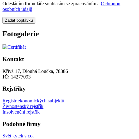
Odesláním formuláře souhlasím se zpracováním a
Ochranou
osobních údajů
Zadat poptávku
Fotogalerie
Kontakt
Křivá 17, Dlouhá Loučka, 78386
IČ:
14277093
Rejstříky
Registr ekonomických subjektů
Živnostenský rejstřík
Insolvenční rejstřík
Podobné firmy
Svět kytek s.r.o.