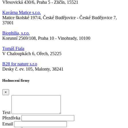
Vřesovická 430/6, Praha 5 - Zličín, 15521
Kavárna Matice s.r.o.
Matice školské 197/4, České Budějovice - České Budějovice 7,
37001
Biophilia, s.r.o.
Korunní 2569/108, Praha 10 - Vinohrady, 10100
Tomáš Fiala
V Chaloupkách 6, Ořech, 25225
B28 for nature s.r.o
Desky č. ev. 105, Malonty, 38241
Hodnocení firmy
×
Text
Přezdívka
Email