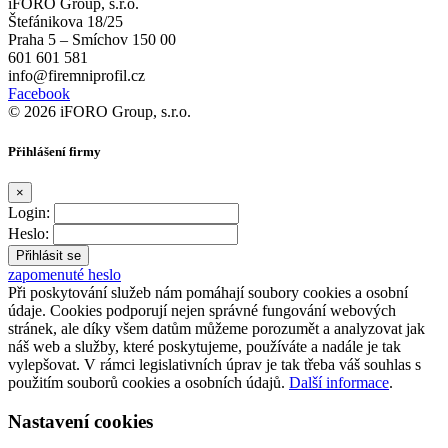
iFORO Group, s.r.o.
Štefánikova 18/25
Praha 5 – Smíchov 150 00
601 601 581
info@firemniprofil.cz
Facebook
© 2026 iFORO Group, s.r.o.
Přihlášení firmy
×
Login:
Heslo:
zapomenuté heslo
Při poskytování služeb nám pomáhají soubory cookies a osobní
údaje. Cookies podporují nejen správné fungování webových
stránek, ale díky všem datům můžeme porozumět a analyzovat jak
náš web a služby, které poskytujeme, používáte a nadále je tak
vylepšovat. V rámci legislativních úprav je tak třeba váš souhlas s
použitím souborů cookies a osobních údajů.
Další informace
.
Nastavení cookies