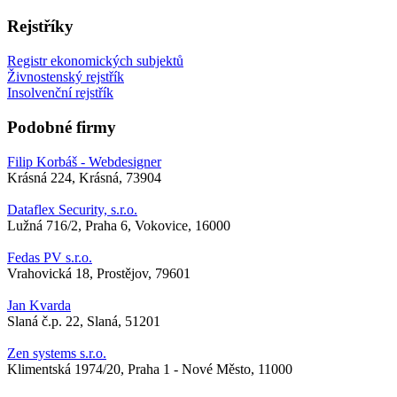
Rejstříky
Registr ekonomických subjektů
Živnostenský rejstřík
Insolvenční rejstřík
Podobné firmy
Filip Korbáš - Webdesigner
Krásná 224, Krásná, 73904
Dataflex Security, s.r.o.
Lužná 716/2, Praha 6, Vokovice, 16000
Fedas PV s.r.o.
Vrahovická 18, Prostějov, 79601
Jan Kvarda
Slaná č.p. 22, Slaná, 51201
Zen systems s.r.o.
Klimentská 1974/20, Praha 1 - Nové Město, 11000