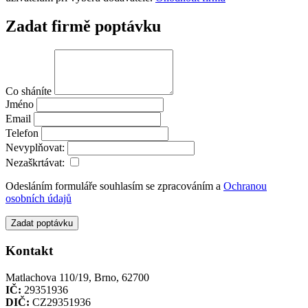
Zadat firmě poptávku
Co sháníte
Jméno
Email
Telefon
Nevyplňovat:
Nezaškrtávat:
Odesláním formuláře souhlasím se zpracováním a
Ochranou
osobních údajů
Zadat poptávku
Kontakt
Matlachova 110/19, Brno, 62700
IČ:
29351936
DIČ:
CZ29351936