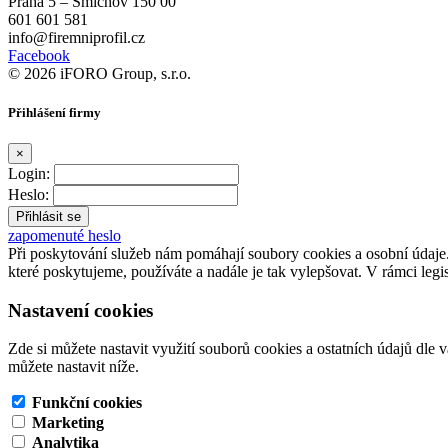
Praha 5 – Smíchov 150 00
601 601 581
info@firemniprofil.cz
Facebook
© 2026 iFORO Group, s.r.o.
Přihlášení firmy
×
Login:
Heslo:
zapomenuté heslo
Při poskytování služeb nám pomáhají soubory cookies a osobní údaj
které poskytujeme, používáte a nadále je tak vylepšovat. V rámci legi
Nastavení cookies
Zde si můžete nastavit využití souborů cookies a ostatních údajů dle 
můžete nastavit níže.
Funkční cookies
Marketing
Analytika