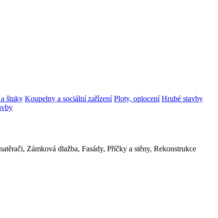
a štuky
Koupelny a sociální zařízení
Ploty, oplocení
Hrubé stavby
tavby
a natěrači, Zámková dlažba, Fasády, Příčky a stěny, Rekonstrukce