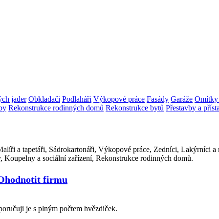
ch jader
Obkladači
Podlaháři
Výkopové práce
Fasády
Garáže
Omítky 
vby
Rekonstrukce rodinných domů
Rekonstrukce bytů
Přestavby a přís
Malíři a tapetáři, Sádrokartonáři, Výkopové práce, Zedníci, Lakýrníci 
y, Koupelny a sociální zařízení, Rekonstrukce rodinných domů.
Ohodnotit firmu
oporučuji je s plným počtem hvězdiček.