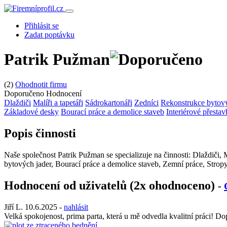
Přihlásit se
Zadat poptávku
Patrik Pužman
(2)
Ohodnotit firmu
Doporučeno
Hodnocení
Dlaždiči
Malíři a tapetáři
Sádrokartonáři
Zedníci
Rekonstrukce bytový
Základové desky
Bourací práce a demolice staveb
Interiérové přesta
Popis činnosti
Naše společnost Patrik Pužman se specializuje na činnosti: Dlaždiči, 
bytových jader, Bourací práce a demolice staveb, Zemní práce, Strop
Hodnocení od uživatelů (2x ohodnoceno)
-
Jiří L.
10.6.2025
-
nahlásit
Velká spokojenost, prima parta, která u mě odvedla kvalitní práci! D