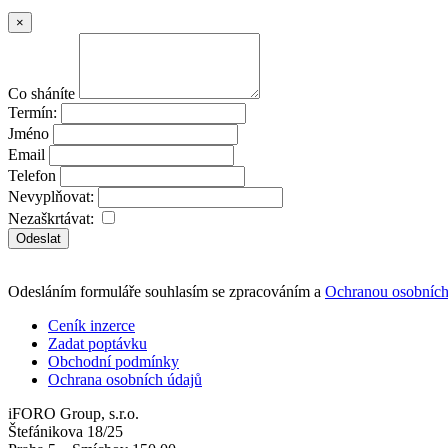
×
Co sháníte
Termín:
Jméno
Email
Telefon
Nevyplňovat:
Nezaškrtávat:
Odeslat
Odesláním formuláře souhlasím se zpracováním a
Ochranou osobních
Ceník inzerce
Zadat poptávku
Obchodní podmínky
Ochrana osobních údajů
iFORO Group, s.r.o.
Štefánikova 18/25