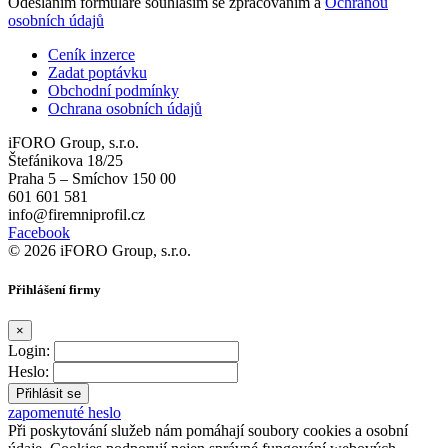
Odesláním formuláře souhlasím se zpracováním a
Ochranou
osobních údajů
Ceník inzerce
Zadat poptávku
Obchodní podmínky
Ochrana osobních údajů
iFORO Group, s.r.o.
Štefánikova 18/25
Praha 5 – Smíchov 150 00
601 601 581
info@firemniprofil.cz
Facebook
© 2026 iFORO Group, s.r.o.
Přihlášení firmy
×
Login:
Heslo:
zapomenuté heslo
Při poskytování služeb nám pomáhají soubory cookies a osobní