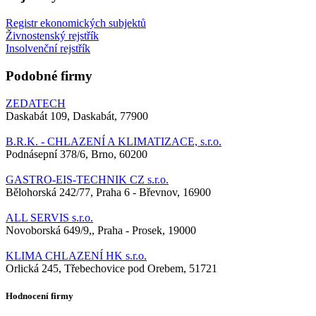
Registr ekonomických subjektů
Živnostenský rejstřík
Insolvenční rejstřík
Podobné firmy
ZEDATECH
Daskabát 109, Daskabát, 77900
B.R.K. - CHLAZENÍ A KLIMATIZACE, s.r.o.
Podnásepní 378/6, Brno, 60200
GASTRO-EIS-TECHNIK CZ s.r.o.
Bělohorská 242/77, Praha 6 - Břevnov, 16900
ALL SERVIS s.r.o.
Novoborská 649/9,, Praha - Prosek, 19000
KLIMA CHLAZENÍ HK s.r.o.
Orlická 245, Třebechovice pod Orebem, 51721
Hodnocení firmy