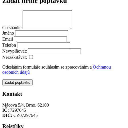
Zadat firmě poptávku
Co sháníte
Jméno
Email
Telefon
Nevyplňovat:
Nezaškrtávat:
Odesláním formuláře souhlasím se zpracováním a
Ochranou
osobních údajů
Zadat poptávku
Kontakt
Mácova 5/4, Brno, 62100
IČ:
7297645
DIČ:
CZ07297645
Rejstříky