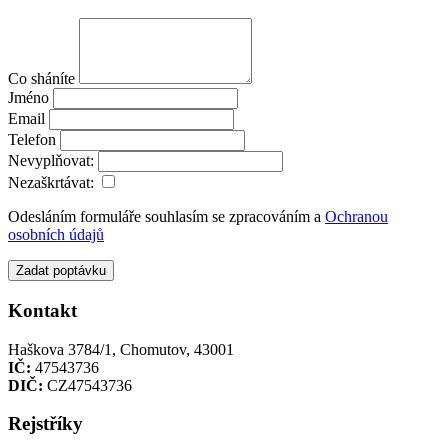
Co sháníte
Jméno
Email
Telefon
Nevyplňovat:
Nezaškrtávat:
Odesláním formuláře souhlasím se zpracováním a
Ochranou
osobních údajů
Zadat poptávku
Kontakt
Haškova 3784/1, Chomutov, 43001
IČ:
47543736
DIČ:
CZ47543736
Rejstříky