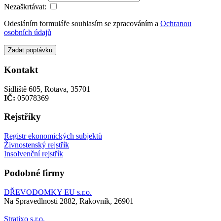
Nezaškrtávat:
Odesláním formuláře souhlasím se zpracováním a
Ochranou
osobních údajů
Zadat poptávku
Kontakt
Sídliště 605, Rotava, 35701
IČ:
05078369
Rejstříky
Registr ekonomických subjektů
Živnostenský rejstřík
Insolvenční rejstřík
Podobné firmy
DŘEVODOMKY EU s.r.o.
Na Spravedlnosti 2882, Rakovník, 26901
Stratixo s.r.o.