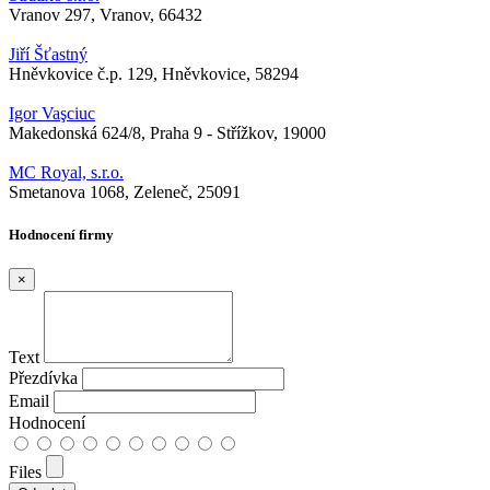
Vranov 297, Vranov, 66432
Jiří Šťastný
Hněvkovice č.p. 129, Hněvkovice, 58294
Igor Vaşciuc
Makedonská 624/8, Praha 9 - Střížkov, 19000
MC Royal, s.r.o.
Smetanova 1068, Zeleneč, 25091
Hodnocení firmy
×
Text
Přezdívka
Email
Hodnocení
Files