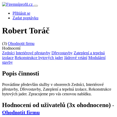
Přihlásit se
Zadat poptávku
Robert Toráč
(3)
Ohodnotit firmu
Hodnocení
Zedníci
Interiérové přestavby
Dřevostavby
Zateplení a tepelná
izolace
Rekonstrukce bytových jader
Jádrové vrtání
Modulární
stavby
Popis činnosti
Provádíme především služby v oborerech Zedníci, Interiérové
přestavby, Dřevostavby, Zateplení a tepelná izolace, Rekonstrukce
bytových jader. Zpracujeme pro vás cenovou nabídku.
Hodnocení od uživatelů (3x ohodnoceno)
-
Ohodnotit firmu