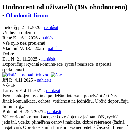
Hodnocení od uživatelů (19x ohodnoceno)
-
Ohodnotit firmu
metoděj j.
21.1.2026
-
nahlásit
vše bez problému
René K.
16.1.2026
-
nahlásit
Vše bylo bez problémů.
Vladimír V.
13.1.2026
-
nahlásit
Dobré
Eva N.
21.11.2025
-
nahlásit
Doporučuji! Rychlá komunikace, rychlá realizace, naprostá
spokojenost!
Jiří R.
4.11.2025
-
nahlásit
Vše ok.
Ladislav F.
4.11.2025
-
nahlásit
Jsem spokojen, uvidíme po delším intervalu používání čističky.
Jinak komunikace, ochota, vstřícnost na jedničku. Určitě doporučuju
firmu Trigy.
Bohumil S.
26.5.2025
-
nahlásit
Velice dobrá komunikace, celkový dojem z jednání OK, rychlé
jednání, vcelku přiměřená cenová nabídka, dobré reference (žádná
negativní). Oproti ostatním firmám nezanedbatelná časová i finanční