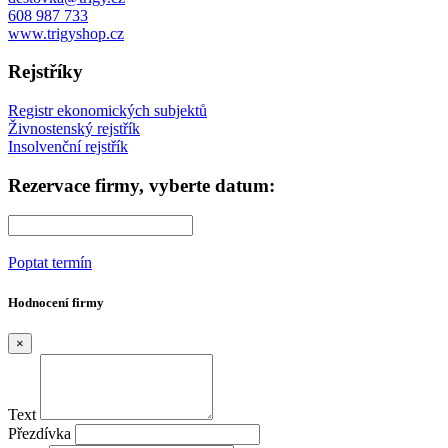
608 987 733
www.trigyshop.cz
Rejstříky
Registr ekonomických subjektů
Živnostenský rejstřík
Insolvenční rejstřík
Rezervace firmy, vyberte datum:
Poptat termín
Hodnocení firmy
×
Text
Přezdívka