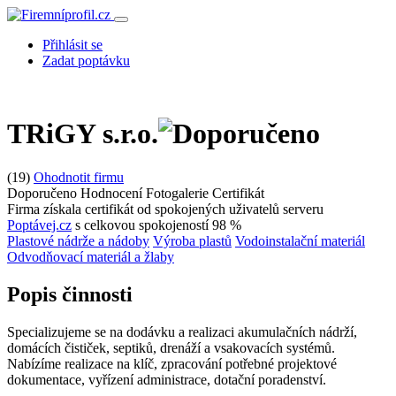
Přihlásit se
Zadat poptávku
TRiGY s.r.o.
(19)
Ohodnotit firmu
Doporučeno
Hodnocení
Fotogalerie
Certifikát
Firma získala certifikát od spokojených uživatelů serveru
Poptávej.cz
s celkovou spokojeností 98 %
Plastové nádrže a nádoby
Výroba plastů
Vodoinstalační materiál
Odvodňovací materiál a žlaby
Popis činnosti
Specializujeme se na dodávku a realizaci akumulačních nádrží,
domácích čističek, septiků, drenáží a vsakovacích systémů.
Nabízíme realizace na klíč, zpracování potřebné projektové
dokumentace, vyřízení administrace, dotační poradenství.