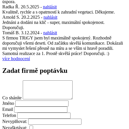
úspora.
Radka Ř.
20.5.2025
-
nahlásit
Kvalitně, rychle a s opatrností k zahradní vegetaci. Děkujeme.
Arnold S.
20.2.2025
-
nahlásit
Jednáni a dodáni na klič - super, maximální spokojenost.
Doporučuji.
Tomáš B.
3.12.2024
-
nahlásit
S firmou TRiGY jsem byl maximálně spokojený. Rozhodně
doporučuji všemi deseti. Od začátku skvělá komunikace. Dokázali
mi vymyslet řešení přesně na míru a se vším si hravě poradili.
Samotná realizace za 1. Prostě skvělá práce! Doporučuji. :)
více hodnocení
Zadat firmě poptávku
Co sháníte
Jméno
Email
Telefon
Nevyplňovat:
Nezaškrtávat: