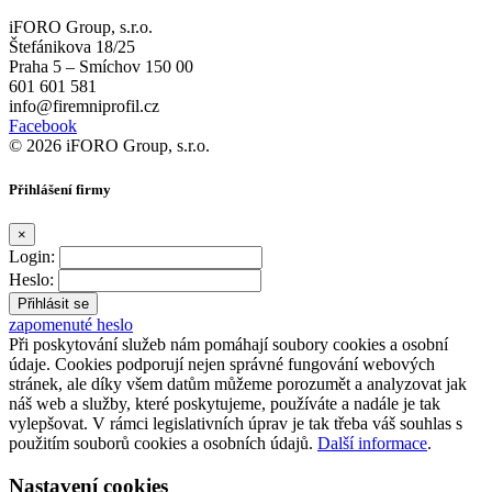
iFORO Group, s.r.o.
Štefánikova 18/25
Praha 5 – Smíchov 150 00
601 601 581
info@firemniprofil.cz
Facebook
© 2026 iFORO Group, s.r.o.
Přihlášení firmy
×
Login:
Heslo:
zapomenuté heslo
Při poskytování služeb nám pomáhají soubory cookies a osobní
údaje. Cookies podporují nejen správné fungování webových
stránek, ale díky všem datům můžeme porozumět a analyzovat jak
náš web a služby, které poskytujeme, používáte a nadále je tak
vylepšovat. V rámci legislativních úprav je tak třeba váš souhlas s
použitím souborů cookies a osobních údajů.
Další informace
.
Nastavení cookies