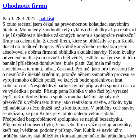
Ohodnotit firmu
Pan J.
28.3.2025
-
nahlásit
S touto recenzí jsem čekal na pravomocnou kolaudaci stavebním
úřadem. Mohu tedy zhodnotit celý cyklus od nabídky až po realizaci
a její úspěšnost z hlediska zákonných norem a spolupráce realizační
firmy na celém dílu. Z deseti firem, které se přihlásily se pan Kubík
dostal do finálové dvojice. Při volbě konečného realizátora jsem
absolvoval s oběma firmami obhlídku aktuální stavby. Krom kvality
odvedeného díla jsem rovněž chtěl vědět, jestli to, na čem se při této
banální příležitosti domluvíme, bude platit. Zajímala mě tedy
spolehlivost termínu, místa, času atd. Pro mě, jako pro investora jde
o nesmírně důležité kritérium, protože během samotného procesu se
vyrojí mnoho dílčích potíží, ve kterých bude spolehlivost hrát
kritickou roli. Nespolehlivý partner by mě připravil o spoustu času a
ve výsledku i peněz. Přístup pana Kubíka v této fázi byl výrazně
lepší, než u druhé firma a spolu s mnoha dalšími signály mě
přesvědčil k výběru této firmy jako realizátora stavba, ačkoliv byla
její nabídka o něco dražší než u konkurence. V průběhy celé stavby
se ukázalo, že pan Kubík je v tomto ohledu velmi stabilní.
Předpoklad bezproblémové spolupráce se naplnil bezezbytku.
Příjemným bonusem bylo, že na sebe firma váže spolupracovníky,
kteří mají většinou podobný přístup. Pan Kubík se navíc už v
průběhu stavby stal důležitým konzultantem několika přátelům, kteří