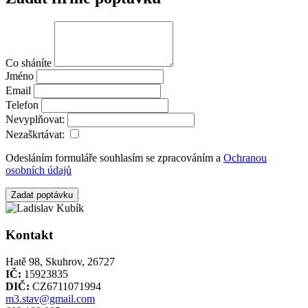
Co sháníte
Jméno
Email
Telefon
Nevyplňovat:
Nezaškrtávat:
Odesláním formuláře souhlasím se zpracováním a
Ochranou
osobních údajů
Zadat poptávku
Kontakt
Hatě 98, Skuhrov, 26727
IČ:
15923835
DIČ:
CZ6711071994
m3.stav@gmail.com