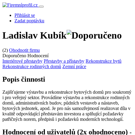
Přihlásit se
Zadat poptávku
Ladislav Kubík
(2)
Ohodnotit firmu
Doporučeno
Hodnocení
Interiérové přestavby
Přestavby a přístavby
Rekonstrukce bytů
Rekonstrukce rodinných domů
Zemní práce
Popis činnosti
Zajišťujeme výstavbu a rekonstrukce bytových domů pro soukromý
i pro veřejný sektor. Provádíme výstavbu a rekonstrukce rodinných
domů, administrativních budov, půdních vestaveb a nástaveb,
bytových jednotek, apod. Je pro nás samozřejmostí realizovat díla v
kvalitě odpovídající představám investora a splňující požadavky
patřičných norem, předpisů i požadavků moderních technologií.
Hodnocení od uživatelů (2x ohodnoceno)
-