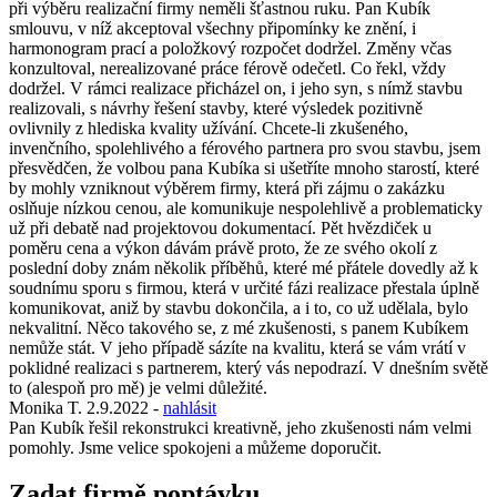
při výběru realizační firmy neměli šťastnou ruku. Pan Kubík
smlouvu, v níž akceptoval všechny připomínky ke znění, i
harmonogram prací a položkový rozpočet dodržel. Změny včas
konzultoval, nerealizované práce férově odečetl. Co řekl, vždy
dodržel. V rámci realizace přicházel on, i jeho syn, s nímž stavbu
realizovali, s návrhy řešení stavby, které výsledek pozitivně
ovlivnily z hlediska kvality užívání. Chcete-li zkušeného,
invenčního, spolehlivého a férového partnera pro svou stavbu, jsem
přesvědčen, že volbou pana Kubíka si ušetříte mnoho starostí, které
by mohly vzniknout výběrem firmy, která při zájmu o zakázku
oslňuje nízkou cenou, ale komunikuje nespolehlivě a problematicky
už při debatě nad projektovou dokumentací. Pět hvězdiček u
poměru cena a výkon dávám právě proto, že ze svého okolí z
poslední doby znám několik příběhů, které mé přátele dovedly až k
soudnímu sporu s firmou, která v určité fázi realizace přestala úplně
komunikovat, aniž by stavbu dokončila, a i to, co už udělala, bylo
nekvalitní. Něco takového se, z mé zkušenosti, s panem Kubíkem
nemůže stát. V jeho případě sázíte na kvalitu, která se vám vrátí v
poklidné realizaci s partnerem, který vás nepodrazí. V dnešním světě
to (alespoň pro mě) je velmi důležité.
Monika T.
2.9.2022
-
nahlásit
Pan Kubík řešil rekonstrukci kreativně, jeho zkušenosti nám velmi
pomohly. Jsme velice spokojeni a můžeme doporučit.
Zadat firmě poptávku