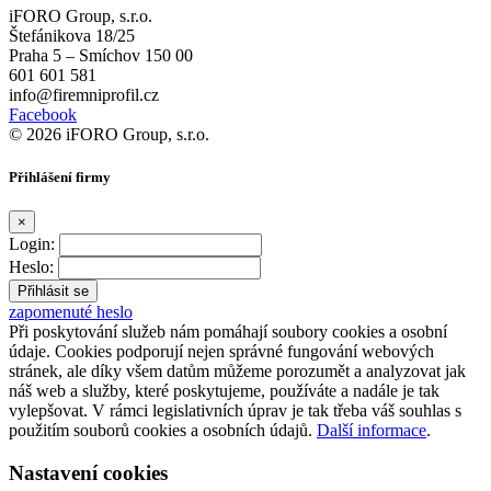
iFORO Group, s.r.o.
Štefánikova 18/25
Praha 5 – Smíchov 150 00
601 601 581
info@firemniprofil.cz
Facebook
© 2026 iFORO Group, s.r.o.
Přihlášení firmy
×
Login:
Heslo:
zapomenuté heslo
Při poskytování služeb nám pomáhají soubory cookies a osobní
údaje. Cookies podporují nejen správné fungování webových
stránek, ale díky všem datům můžeme porozumět a analyzovat jak
náš web a služby, které poskytujeme, používáte a nadále je tak
vylepšovat. V rámci legislativních úprav je tak třeba váš souhlas s
použitím souborů cookies a osobních údajů.
Další informace
.
Nastavení cookies