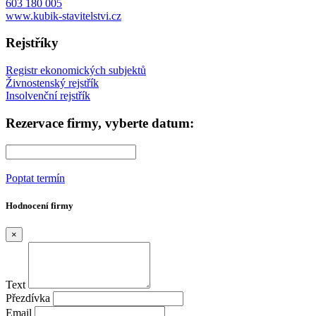
603 180 005
www.kubik-stavitelstvi.cz
Rejstříky
Registr ekonomických subjektů
Živnostenský rejstřík
Insolvenční rejstřík
Rezervace firmy, vyberte datum:
Poptat termín
Hodnocení firmy
×
Text
Přezdívka
Email