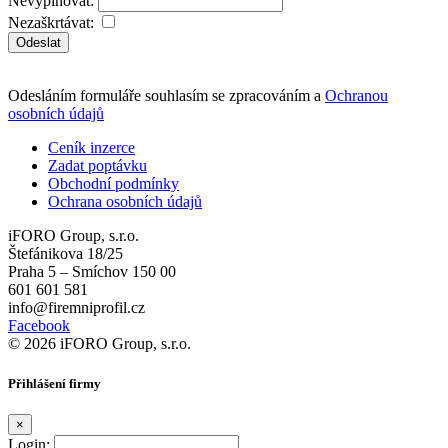
Nevyplňovat:
Nezaškrtávat:
Odeslat
Odesláním formuláře souhlasím se zpracováním a
Ochranou
osobních údajů
Ceník inzerce
Zadat poptávku
Obchodní podmínky
Ochrana osobních údajů
iFORO Group, s.r.o.
Štefánikova 18/25
Praha 5 – Smíchov 150 00
601 601 581
info@firemniprofil.cz
Facebook
© 2026 iFORO Group, s.r.o.
Přihlášení firmy
×
Login: