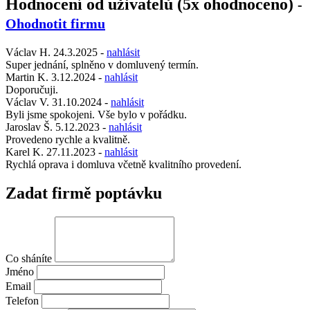
Hodnocení od uživatelů (5x ohodnoceno)
-
Ohodnotit firmu
Václav H.
24.3.2025
-
nahlásit
Super jednání, splněno v domluvený termín.
Martin K.
3.12.2024
-
nahlásit
Doporučuji.
Václav V.
31.10.2024
-
nahlásit
Byli jsme spokojeni. Vše bylo v pořádku.
Jaroslav Š.
5.12.2023
-
nahlásit
Provedeno rychle a kvalitně.
Karel K.
27.11.2023
-
nahlásit
Rychlá oprava i domluva včetně kvalitního provedení.
Zadat firmě poptávku
Co sháníte
Jméno
Email
Telefon