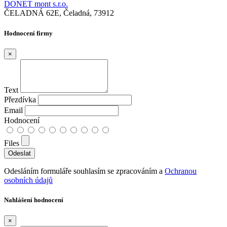
DONET mont s.r.o.
ČELADNÁ 62E, Čeladná, 73912
Hodnocení firmy
×
Text
Přezdívka
Email
Hodnocení
Files
Odesláním formuláře souhlasím se zpracováním a
Ochranou
osobních údajů
Nahlášení hodnocení
×