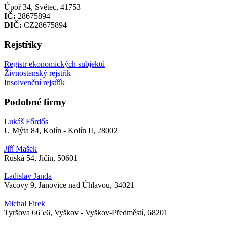
Úpoř 34, Světec, 41753
IČ:
28675894
DIČ:
CZ28675894
Rejstříky
Registr ekonomických subjektů
Živnostenský rejstřík
Insolvenční rejstřík
Podobné firmy
Lukáš Főrdős
U Mýta 84, Kolín - Kolín II, 28002
Jiří Mašek
Ruská 54, Jičín, 50601
Ladislav Janda
Vacovy 9, Janovice nad Úhlavou, 34021
Michal Firek
Tyršova 665/6, Vyškov - Vyškov-Předměstí, 68201