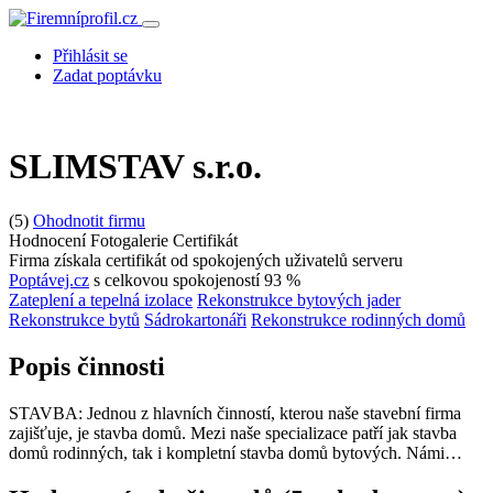
Přihlásit se
Zadat poptávku
SLIMSTAV s.r.o.
(5)
Ohodnotit firmu
Hodnocení
Fotogalerie
Certifikát
Firma získala certifikát od spokojených uživatelů serveru
Poptávej.cz
s celkovou spokojeností 93 %
Zateplení a tepelná izolace
Rekonstrukce bytových jader
Rekonstrukce bytů
Sádrokartonáři
Rekonstrukce rodinných domů
Popis činnosti
STAVBA: Jednou z hlavních činností, kterou naše stavební firma
zajišťuje, je stavba domů. Mezi naše specializace patří jak stavba
domů rodinných, tak i kompletní stavba domů bytových. Námi…