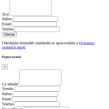
Text
Jméno
Email
Telefon
Odesláním formuláře souhlasím se zpracováním a
Ochranou
osobních údajů
Poptat termín
×
Co sháníte
Termín:
Jméno
Email
Telefon