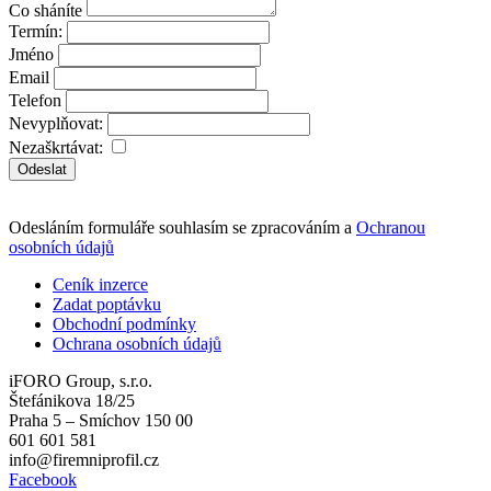
Co sháníte
Termín:
Jméno
Email
Telefon
Nevyplňovat:
Nezaškrtávat:
Odeslat
Odesláním formuláře souhlasím se zpracováním a
Ochranou
osobních údajů
Ceník inzerce
Zadat poptávku
Obchodní podmínky
Ochrana osobních údajů
iFORO Group, s.r.o.
Štefánikova 18/25
Praha 5 – Smíchov 150 00
601 601 581
info@firemniprofil.cz
Facebook