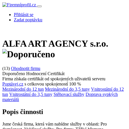
Přihlásit se
Zadat poptávku
ALFA ART AGENCY s.r.o.
(13)
Ohodnotit firmu
Doporučeno
Hodnocení
Certifikát
Firma získala certifikát od spokojených uživatelů serveru
Poptávej.cz
s celkovou spokojeností 100 %
Mezinárodní do 12 tun
Mezinárodní do 3,5 tuny
Vnitrostátní do 12
tun
Vnitrostátní do 3,5 tuny
Stěhovací služby
Doprava sypkých
materiálů
Popis činnosti
Jsme česká firma, která vám nabídne služby v oblasti: Pro