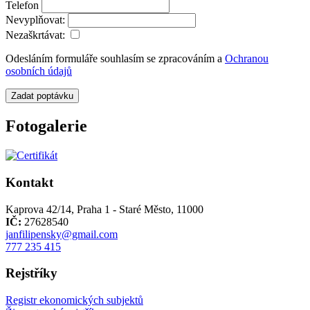
Telefon
Nevyplňovat:
Nezaškrtávat:
Odesláním formuláře souhlasím se zpracováním a
Ochranou
osobních údajů
Zadat poptávku
Fotogalerie
Kontakt
Kaprova 42/14, Praha 1 - Staré Město, 11000
IČ:
27628540
janfilipensky@gmail.com
777 235 415
Rejstříky
Registr ekonomických subjektů