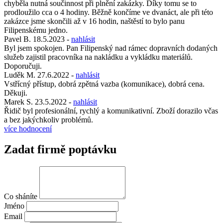
chyběla nutná součinnost při plnění zakázky. Díky tomu se to
prodloužilo cca o 4 hodiny. Běžně končíme ve dvanáct, ale při této
zakázce jsme skončili až v 16 hodin, naštěstí to bylo panu
Filipenskému jedno.
Pavel B.
18.5.2023
-
nahlásit
Byl jsem spokojen. Pan Filipenský nad rámec dopravních dodaných
služeb zajistil pracovníka na nakládku a vykládku materiálů.
Doporučuji.
Luděk M.
27.6.2022
-
nahlásit
Vstřícný přístup, dobrá zpětná vazba (komunikace), dobrá cena.
Děkuji.
Marek S.
23.5.2022
-
nahlásit
Řidič byl profesionální, rychlý a komunikativní. Zboží dorazilo včas
a bez jakýchkoliv problémů.
více hodnocení
Zadat firmě poptávku
Co sháníte
Jméno
Email