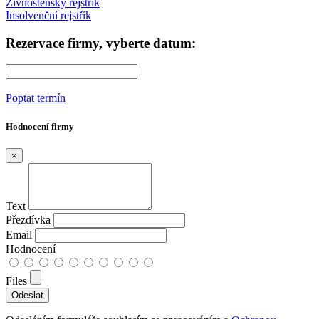
Živnostenský rejstřík
Insolvenční rejstřík
Rezervace firmy, vyberte datum:
Poptat termín
Hodnocení firmy
×
Text
Přezdívka
Email
Hodnocení
Files