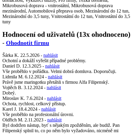
domácnost, Vyklízecí služby, Pro firmy, Těžká břemena,
Mikrobusová doprava - vnitrostátní, Mikrobusová doprava
mezinárodní, Automobilová přeprava osob, Mezinárodní do 12 tun,
Mezinárodní do 3,5 tuny, Vnitrostátní do 12 tun, Vnitrostátní do 3,5
tuny
Hodnocení od uživatelů (13x ohodnoceno)
-
Ohodnotit firmu
Šárka K.
22.5.2026
-
nahlásit
Ochotní a dokáží vyřešit případné problémy.
Daniel D.
12.3.2025
-
nahlásit
Vše proběhlo v pořádku. Velmi dobrá domluva. Doporučuji.
Lidmila M.
6.12.2024
-
nahlásit
Právě jsme maringotku přetáhli s firmou Alfa Filipenský.
Vojtěch B.
3.12.2024
-
nahlásit
Dobrý.
Miroslav K.
7.6.2024
-
nahlásit
Ochota, rychlost, celkový přístup.
Karel J.
18.4.2024
-
nahlásit
Vše proběhlo na profesionální úrovni.
Oldřich M.
2.11.2023
-
nahlásit
Byl dodržen nástup, byť s nějakým zpožděním, ale budiž. Pan
Filipenský splnil to, co po něm bylo vyžadováno, nicméně mi