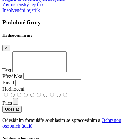
Živnostenský rejstřík
Insolvenční rejstřík
Podobné firmy
Hodnocení firmy
×
Text
Přezdívka
Email
Hodnocení
Files
Odesláním formuláře souhlasím se zpracováním a
Ochranou
osobních údajů
Nahlášení hodnocení