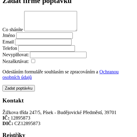
Zadat firmě poptávku
Co sháníte
Jméno
Email
Telefon
Nevyplňovat:
Nezaškrtávat:
Odesláním formuláře souhlasím se zpracováním a
Ochranou
osobních údajů
Zadat poptávku
Kontakt
Žižkova třída 247/5, Písek - Budějovické Předměstí, 39701
IČ:
12895873
DIČ:
CZ12895873
Rejstříky