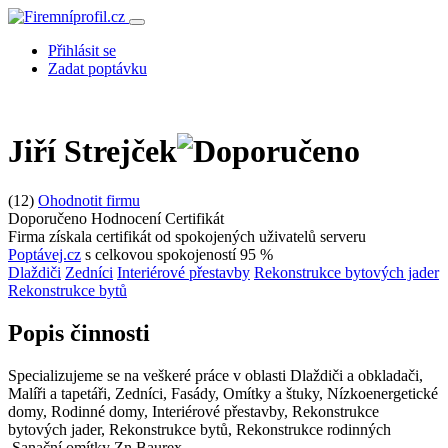
Přihlásit se
Zadat poptávku
Jiří Strejček
(12)
Ohodnotit firmu
Doporučeno
Hodnocení
Certifikát
Firma získala certifikát od spokojených uživatelů serveru
Poptávej.cz
s celkovou spokojeností 95 %
Dlaždiči
Zedníci
Interiérové přestavby
Rekonstrukce bytových jader
Rekonstrukce bytů
Popis činnosti
Specializujeme se na veškeré práce v oblasti Dlaždiči a obkladači,
Malíři a tapetáři, Zedníci, Fasády, Omítky a štuky, Nízkoenergetické
domy, Rodinné domy, Interiérové přestavby, Rekonstrukce
bytových jader, Rekonstrukce bytů, Rekonstrukce rodinných
.Sanační omítky Zn.Baurex