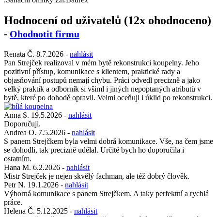
Hodnocení od uživatelů (12x ohodnoceno)
-
Ohodnotit firmu
Renata Č.
8.7.2026
-
nahlásit
Pan Strejček realizoval v mém bytě rekonstrukci koupelny. Jeho
pozitivní přístup, komunikace s klientem, praktické rady a
objasňování postupů nemají chybu. Práci odvedl precizně a jako
velký praktik a odborník si všiml i jiných nepoptaných atributů v
bytě, které po dohodě opravil. Velmi oceňuji i úklid po rekonstrukci.
Anna S.
19.5.2026
-
nahlásit
Doporučuji.
Andrea O.
7.5.2026
-
nahlásit
S panem Strejčkem byla velmi dobrá komunikace. Vše, na čem jsme
se dohodli, tak precizně udělal. Určitě bych ho doporučila i
ostatním.
Hana M.
6.2.2026
-
nahlásit
Mistr Strejček je nejen skvělý fachman, ale též dobrý člověk.
Petr N.
19.1.2026
-
nahlásit
Výborná komunikace s panem Strejčkem. A taky perfektní a rychlá
práce.
Helena Č.
5.12.2025
-
nahlásit