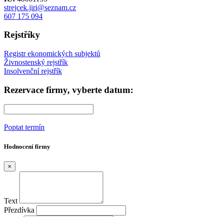
strejcek.jiri@seznam.cz
607 175 094
Rejstříky
Registr ekonomických subjektů
Živnostenský rejstřík
Insolvenční rejstřík
Rezervace firmy, vyberte datum:
Poptat termín
Hodnocení firmy
×
Text
Přezdívka