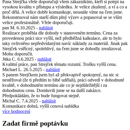
Pana Strejčka vřele doporučuji všem zákazníkům, kteří si potrpí na
vysokou kvalitu v přístupu a výsledku. Je velice zkušený, a ví a co a
proč dělá. A velice dobře komunikuje, neustále víme na čem jsme.
Rekonstruoval nám starší dům plný výzev a popasoval se se vším
velice profesionálně. Vřele doporučuji.
pan M.
6.10.2025
-
nahlásit
Realizace proběhla dle dohody v stanoveném termínu. Cena za
provedenou práci sice vyšší, než předběžná kalkulace, ale to bylo
taky ovlivněno nepředvídanými navíc náklady za materiál. Jinak pak
Strejček vstřícný, spolehlivý, na čem jsme se dohodly zrealizoval.
Mohu doporučit.
Jitka C.
6.6.2025
-
nahlásit
Kvalitní práce, pan Strejček tématu rozumí. Trošku vyšší cena.
Michael L.
26.5.2025
-
nahlásit
S panem Strejčkem jsem byl až překvapivě spokojený, na nic si
nestěžoval (že ti předtím to blbě udělali), práci odvedl v dohodnuté
kvalitě, v dohodnutém termínu ale co je nejdůležitější i za
dohodnutou cenu. Domluvili jsme se na další zakázce.
Předpokládám, že to bude fungovat stejně.
Michal C.
7.4.2025
-
nahlásit
Komunikace dobrá, vyšší cenová nabídka
více hodnocení
Zadat firmě poptávku