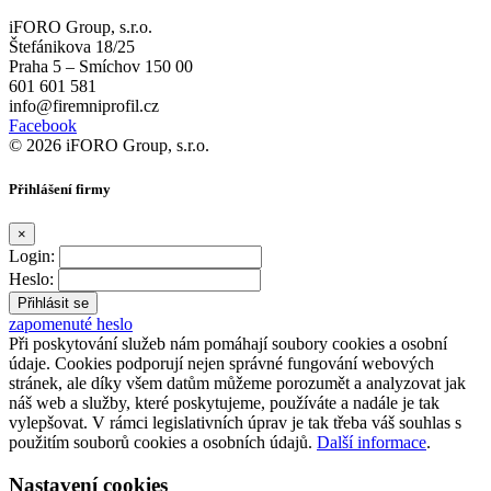
iFORO Group, s.r.o.
Štefánikova 18/25
Praha 5 – Smíchov 150 00
601 601 581
info@firemniprofil.cz
Facebook
© 2026 iFORO Group, s.r.o.
Přihlášení firmy
×
Login:
Heslo:
zapomenuté heslo
Při poskytování služeb nám pomáhají soubory cookies a osobní
údaje. Cookies podporují nejen správné fungování webových
stránek, ale díky všem datům můžeme porozumět a analyzovat jak
náš web a služby, které poskytujeme, používáte a nadále je tak
vylepšovat. V rámci legislativních úprav je tak třeba váš souhlas s
použitím souborů cookies a osobních údajů.
Další informace
.
Nastavení cookies