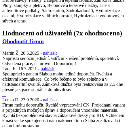
Hrubé stavby, Fasády, Zateplení a tepelná izolace, Zámková dlažba,
Ploty, sloupky a pletivo, Betonové a terasové dlažby, Lité a
anhydritové podlahy, Sádrokarton, Sádrokartonáři, Hydroizolace -
ostatní, Hydroizolace vnitřních prostor, Hydroizolace vodorovných
střech a teras.
Hodnocení od uživatelů (7x ohodnoceno)
-
Ohodnotit firmu
Martin Ž.
20.6.2025
-
nahlásit
Naprosto seriózní jednání, vstřícní k řešení problémů, spolehliví.
Odvedená práce, na úrovni. Doporučuji!
Lada K.
16.3.2021
-
nahlásit
Spolupráci s panem Slabou mohu jedině doporučit. Rychlá a
efektivní komunikace. Co bylo řečeno to bylo splněno a v
nadstandartní kvalitě. Zámková dlažba byla realizována za 2,5 dne
přesně jak jsme si přáli a domluvili se.
Lenka D.
23.9.2020
-
nahlásit
Firmu mohu doporučit. Rychlé vypracování CN. Projednání variant
a případných možných úprav a doporučeni vhodného materiálu.
Rychlá bezproblémová stavba základové desky pro RD. Vzhledem
k naší velké spokojenosti nám nakonec firma Slaba zrealizovala i
celou hrubou stavbu.