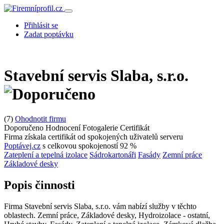
Přihlásit se
Zadat poptávku
Stavební servis Slaba, s.r.o.
(7)
Ohodnotit firmu
Doporučeno
Hodnocení
Fotogalerie
Certifikát
Firma získala certifikát od spokojených uživatelů serveru
Poptávej.cz
s celkovou spokojeností 92 %
Zateplení a tepelná izolace
Sádrokartonáři
Fasády
Zemní práce
Základové desky
Popis činnosti
Firma Stavební servis Slaba, s.r.o. vám nabízí služby v těchto
oblastech. Zemní práce, Základové desky, Hydroizolace - ostatní,