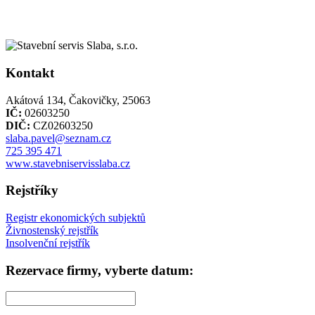
Kontakt
Akátová 134, Čakovičky, 25063
IČ:
02603250
DIČ:
CZ02603250
slaba.pavel@seznam.cz
725 395 471
www.stavebniservisslaba.cz
Rejstříky
Registr ekonomických subjektů
Živnostenský rejstřík
Insolvenční rejstřík
Rezervace firmy, vyberte datum: