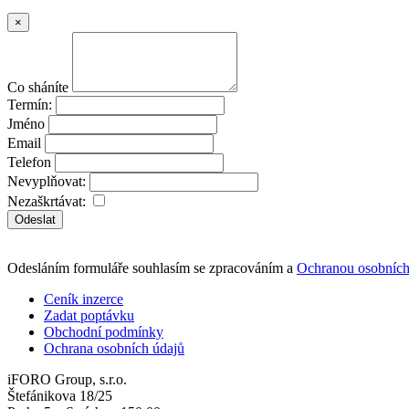
×
Co sháníte
Termín:
Jméno
Email
Telefon
Nevyplňovat:
Nezaškrtávat:
Odeslat
Odesláním formuláře souhlasím se zpracováním a
Ochranou osobních
Ceník inzerce
Zadat poptávku
Obchodní podmínky
Ochrana osobních údajů
iFORO Group, s.r.o.
Štefánikova 18/25