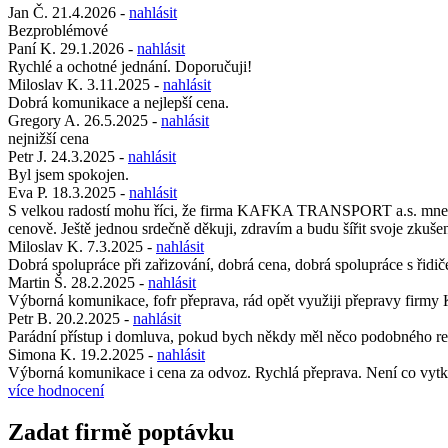
Jan Č.
21.4.2026
-
nahlásit
Bezproblémové
Paní K.
29.1.2026
-
nahlásit
Rychlé a ochotné jednání. Doporučuji!
Miloslav K.
3.11.2025
-
nahlásit
Dobrá komunikace a nejlepší cena.
Gregory A.
26.5.2025
-
nahlásit
nejnižší cena
Petr J.
24.3.2025
-
nahlásit
Byl jsem spokojen.
Eva P.
18.3.2025
-
nahlásit
S velkou radostí mohu říci, že firma KAFKA TRANSPORT a.s. mne svojí
cenově. Ještě jednou srdečně děkuji, zdravím a budu šířit svoje zkušen
Miloslav K.
7.3.2025
-
nahlásit
Dobrá spolupráce při zařizování, dobrá cena, dobrá spolupráce s řidič
Martin Š.
28.2.2025
-
nahlásit
Výborná komunikace, fofr přeprava, rád opět využiji přepravy firmy 
Petr B.
20.2.2025
-
nahlásit
Parádní přístup i domluva, pokud bych někdy měl něco podobného re
Simona K.
19.2.2025
-
nahlásit
Výborná komunikace i cena za odvoz. Rychlá přeprava. Není co vytk
více hodnocení
Zadat firmě poptávku