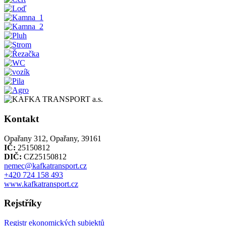
Kontakt
Opařany 312, Opařany, 39161
IČ:
25150812
DIČ:
CZ25150812
nemec@kafkatransport.cz
+420 724 158 493
www.kafkatransport.cz
Rejstříky
Registr ekonomických subjektů