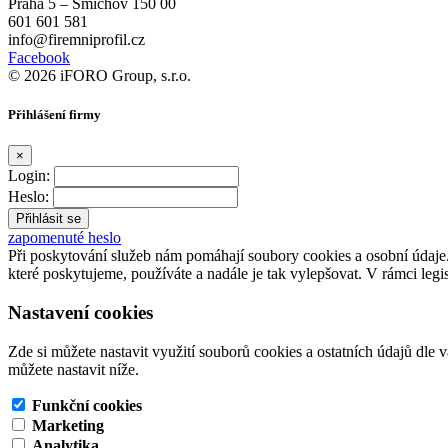
Praha 5 – Smíchov 150 00
601 601 581
info@firemniprofil.cz
Facebook
© 2026 iFORO Group, s.r.o.
Přihlášení firmy
×
Login:
Heslo:
zapomenuté heslo
Při poskytování služeb nám pomáhají soubory cookies a osobní údaj
které poskytujeme, používáte a nadále je tak vylepšovat. V rámci legi
Nastavení cookies
Zde si můžete nastavit využití souborů cookies a ostatních údajů dle 
můžete nastavit níže.
Funkční cookies
Marketing
Analytika