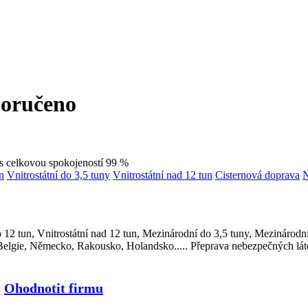
s celkovou spokojeností 99 %
n
Vnitrostátní do 3,5 tuny
Vnitrostátní nad 12 tun
Cisternová doprava
N
do 12 tun, Vnitrostátní nad 12 tun, Mezinárodní do 3,5 tuny, Mezinárod
, Belgie, Německo, Rakousko, Holandsko..... Přeprava nebezpečných l
-
Ohodnotit firmu