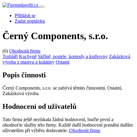
Přihlásit se
Zadat poptávku
Černý Components, s.r.o.
(0)
Ohodnotit firmu
Truhláři
Kuchyně
Skříně, postele, komody a knihovny
Zakázková
výroba z masivu a kulatiny
Ostatní
Popis činnosti
Černý Components, s.r.o. se zabývá těmito činnostmi. Ostatní,
Zakázková výroba
Hodnocení od uživatelů
Tato firma ještě nezískala žádná hodnocení, buďte první a
ohodnoťte služby této firmy. Každé další hodnocení pomáhá dalším
uživatelům při výběru dodavatele.
Ohodnotit firmu