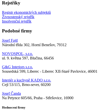
Rejstříky
Registr ekonomických subjektů
Živnostenský rejstřík
Insolvenční rejstřík
Podobné firmy
Josef Fajtl
Národní třída 302, Horní Benešov, 79312
NOVOSPOL, s.r.o.
ul. 9. května 597, Blučina, 66456
G&G Interiors s.r.o.
Sousedská 599, Liberec - Liberec XII-Staré Pavlovice, 46001
Interiér a kuchyně KADO s.r.o.
Cejl 53/115, Brno-sever, 60200
Josef Čanda
Na Petynce 605/66, Praha - Střešovice, 16900
Hodnocení firmy