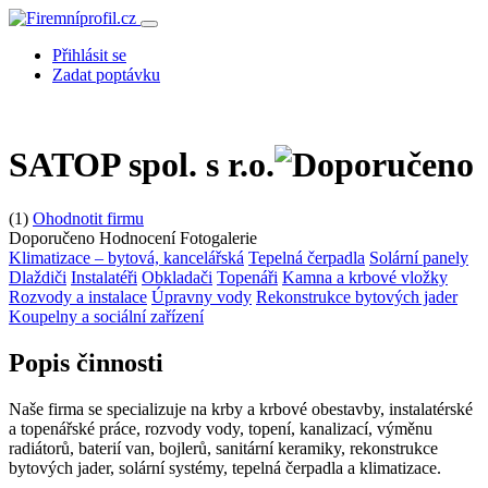
Přihlásit se
Zadat poptávku
SATOP spol. s r.o.
(1)
Ohodnotit firmu
Doporučeno
Hodnocení
Fotogalerie
Klimatizace – bytová, kancelářská
Tepelná čerpadla
Solární panely
Dlaždiči
Instalatéři
Obkladači
Topenáři
Kamna a krbové vložky
Rozvody a instalace
Úpravny vody
Rekonstrukce bytových jader
Koupelny a sociální zařízení
Popis činnosti
Naše firma se specializuje na krby a krbové obestavby, instalatérské
a topenářské práce, rozvody vody, topení, kanalizací, výměnu
radiátorů, baterií van, bojlerů, sanitární keramiky, rekonstrukce
bytových jader, solární systémy, tepelná čerpadla a klimatizace.