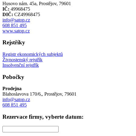
Husovo nám. 45a, Prostějov, 79601
IČ:
49968475
DIČ:
CZ49968475
info@satop.cz
608 851 495
www.satop.cz
Rejstříky
Registr ekonomických subjektů
Živnostenský rejstřík
Insolvenční rejstřík
Pobočky
Prodejna
Blahoslavova 170/6,, Prostějov, 79601
info@satop.cz
608 851 495
Rezervace firmy, vyberte datum: