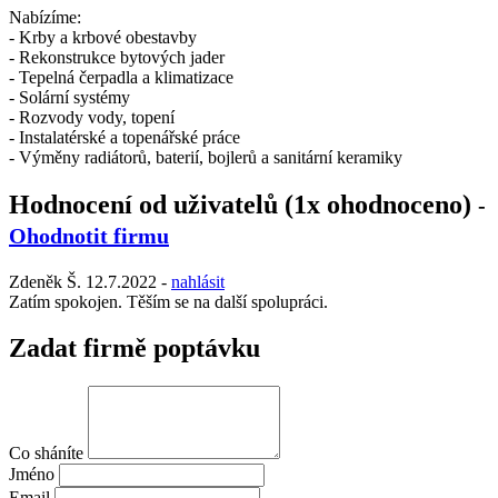
Nabízíme:
- Krby a krbové obestavby
- Rekonstrukce bytových jader
- Tepelná čerpadla a klimatizace
- Solární systémy
- Rozvody vody, topení
- Instalatérské a topenářské práce
- Výměny radiátorů, baterií, bojlerů a sanitární keramiky
Hodnocení od uživatelů (1x ohodnoceno)
-
Ohodnotit firmu
Zdeněk Š.
12.7.2022
-
nahlásit
Zatím spokojen. Těším se na další spolupráci.
Zadat firmě poptávku
Co sháníte
Jméno
Email