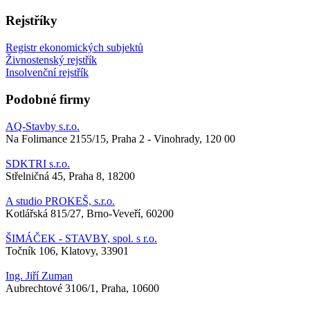
Rejstříky
Registr ekonomických subjektů
Živnostenský rejstřík
Insolvenční rejstřík
Podobné firmy
AQ-Stavby s.r.o.
Na Folimance 2155/15, Praha 2 - Vinohrady, 120 00
SDKTRI s.r.o.
Střelničná 45, Praha 8, 18200
A studio PROKEŠ, s.r.o.
Kotlářská 815/27, Brno-Veveří, 60200
ŠIMÁČEK - STAVBY, spol. s r.o.
Točník 106, Klatovy, 33901
Ing. Jiří Zuman
Aubrechtové 3106/1, Praha, 10600