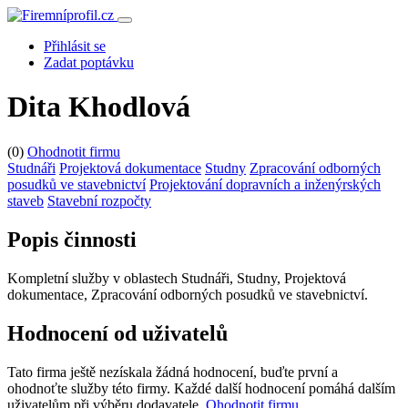
Přihlásit se
Zadat poptávku
Dita Khodlová
(0)
Ohodnotit firmu
Studnáři
Projektová dokumentace
Studny
Zpracování odborných
posudků ve stavebnictví
Projektování dopravních a inženýrských
staveb
Stavební rozpočty
Popis činnosti
Kompletní služby v oblastech Studnáři, Studny, Projektová
dokumentace, Zpracování odborných posudků ve stavebnictví.
Hodnocení od uživatelů
Tato firma ještě nezískala žádná hodnocení, buďte první a
ohodnoťte služby této firmy. Každé další hodnocení pomáhá dalším
uživatelům při výběru dodavatele.
Ohodnotit firmu