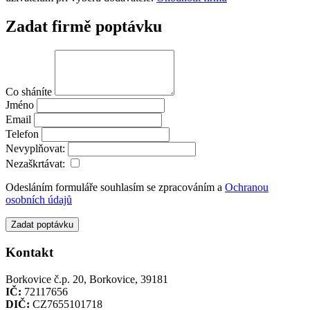
Zadat firmě poptávku
Co sháníte
Jméno
Email
Telefon
Nevyplňovat:
Nezaškrtávat:
Odesláním formuláře souhlasím se zpracováním a
Ochranou
osobních údajů
Zadat poptávku
Kontakt
Borkovice č.p. 20, Borkovice, 39181
IČ:
72117656
DIČ:
CZ7655101718