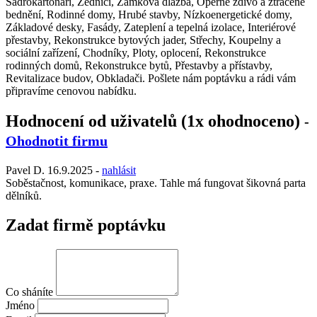
Sádrokartonáři, Zedníci, Zámková dlažba, Opěrné zdivo a ztracené
bednění, Rodinné domy, Hrubé stavby, Nízkoenergetické domy,
Základové desky, Fasády, Zateplení a tepelná izolace, Interiérové
přestavby, Rekonstrukce bytových jader, Střechy, Koupelny a
sociální zařízení, Chodníky, Ploty, oplocení, Rekonstrukce
rodinných domů, Rekonstrukce bytů, Přestavby a přístavby,
Revitalizace budov, Obkladači. Pošlete nám poptávku a rádi vám
připravíme cenovou nabídku.
Hodnocení od uživatelů (1x ohodnoceno)
-
Ohodnotit firmu
Pavel D.
16.9.2025
-
nahlásit
Soběstačnost, komunikace, praxe. Tahle má fungovat šikovná parta
dělníků.
Zadat firmě poptávku
Co sháníte
Jméno