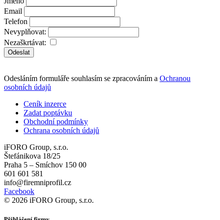
Jméno
Email
Telefon
Nevyplňovat:
Nezaškrtávat:
Odeslat
Odesláním formuláře souhlasím se zpracováním a
Ochranou
osobních údajů
Ceník inzerce
Zadat poptávku
Obchodní podmínky
Ochrana osobních údajů
iFORO Group, s.r.o.
Štefánikova 18/25
Praha 5 – Smíchov 150 00
601 601 581
info@firemniprofil.cz
Facebook
© 2026 iFORO Group, s.r.o.
Přihlášení firmy