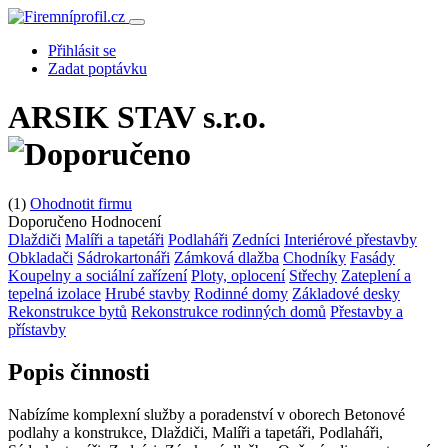
Přihlásit se
Zadat poptávku
ARSIK STAV s.r.o.
(1)
Ohodnotit firmu
Doporučeno
Hodnocení
Dlaždiči
Malíři a tapetáři
Podlaháři
Zedníci
Interiérové přestavby
Obkladači
Sádrokartonáři
Zámková dlažba
Chodníky
Fasády
Koupelny a sociální zařízení
Ploty, oplocení
Střechy
Zateplení a
tepelná izolace
Hrubé stavby
Rodinné domy
Základové desky
Rekonstrukce bytů
Rekonstrukce rodinných domů
Přestavby a
přístavby
Popis činnosti
Nabízíme komplexní služby a poradenství v oborech Betonové
podlahy a konstrukce, Dlaždiči, Malíři a tapetáři, Podlaháři,