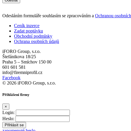
Odeslat
Odesláním formuláře souhlasím se zpracováním a
Ochranou osobních
Ceník inzerce
Zadat poptávku
Obchodní podmínky
Ochrana osobních údajů
iFORO Group, s.r.o.
Štefánikova 18/25
Praha 5 – Smíchov 150 00
601 601 581
info@firemniprofil.cz
Facebook
© 2026 iFORO Group, s.r.o.
Přihlášení firmy
×
Login:
Heslo:
zapomenuté heslo