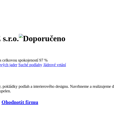
.r.o.
s celkovou spokojeností 97 %
vých jader
Suché podlahy
Jádrové vrtání
v, pokládky podlah a interierového designu. Navrhneme a realizujeme d
upelen.
-
Ohodnotit firmu