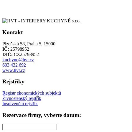
Kontakt
Plzeňská 58, Praha 5, 15000
IČ:
25798952
DIČ:
CZ25798952
kuchyne@hvt.cz
603 432 692
www.hvt.cz
Rejstříky
Registr ekonomických subjektů
Živnostenský rejstřík
Insolvenční rejstřík
Rezervace firmy, vyberte datum: