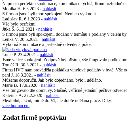
Naprosto perfektní spolupráce, komunikace rychlá, firmu rozhodně dop
Monika H.
6.3.2023
-
nahlásit
S firmou jsme byli moc spokojení. Není co vytknout.
Ladislav R.
6.1.2023
-
nahlásit
Vše bylo perfektní.
Jitka Š.
6.12.2021
-
nahlásit
S firmou jsme byli spokojeni, dodáno v termínu a podlahy v celém by
Lenka V.
20.5.2021
-
nahlásit
Výborná komunikace a perfektně odvedená práce.
Lucie P.
23.4.2021
-
nahlásit
Jsme velice spokojení. Zodpovědný přístup, vše fungovalo podle dom
Tomáš R.
30.3.2021
-
nahlásit
Firma HVT nám prováděla pokládku vinylové podlahy v bytě. Vše od 
paní J.
18.3.2021
-
nahlásit
Můžeme doporučit. Jak bylo dojednáno, bylo i uděláno.
Marie B.
17.9.2020
-
nahlásit
Vše fungovalo dle domluvy. Slušné, vstřícné jednání, pečlivě odvede
Kateřina A.
27.2.2020
-
nahlásit
Flexibilní, akční, mírně dražší, ale dobře udělaná práce. Díky!
více hodnocení
Zadat firmě poptávku