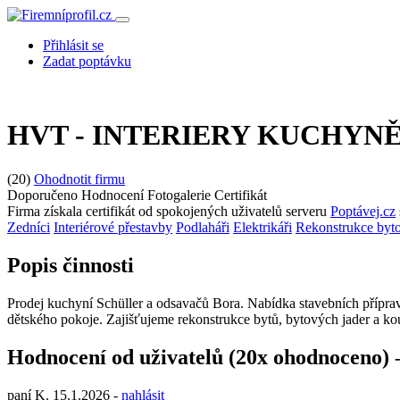
Přihlásit se
Zadat poptávku
HVT - INTERIERY KUCHYNĚ s
(20)
Ohodnotit firmu
Doporučeno
Hodnocení
Fotogalerie
Certifikát
Firma získala certifikát od spokojených uživatelů serveru
Poptávej.cz
Zedníci
Interiérové přestavby
Podlaháři
Elektrikáři
Rekonstrukce byto
Popis činnosti
Prodej kuchyní Schüller a odsavačů Bora. Nabídka stavebních přípra
dětského pokoje. Zajišťujeme rekonstrukce bytů, bytových jader a ko
Hodnocení od uživatelů (20x ohodnoceno)
paní K.
15.1.2026
-
nahlásit