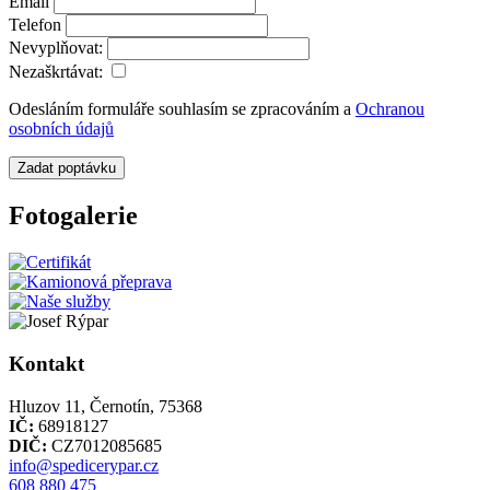
Email
Telefon
Nevyplňovat:
Nezaškrtávat:
Odesláním formuláře souhlasím se zpracováním a
Ochranou
osobních údajů
Zadat poptávku
Fotogalerie
Kontakt
Hluzov 11, Černotín, 75368
IČ:
68918127
DIČ:
CZ7012085685
info@spedicerypar.cz
608 880 475