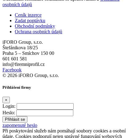
osobních údajů
Ceník inzerce
Zadat poptávku
Obchodní podmínky
Ochrana osobních údajů
iFORO Group, s.r.o.
Štefánikova 18/25
Praha 5 – Smíchov 150 00
601 601 581
info@firemniprofil.cz
Facebook
© 2026 iFORO Group, s.r.o.
Přihlášení firmy
×
Login:
Heslo:
zapomenuté heslo
Při poskytování služeb nám pomáhají soubory cookies a osobní
údaje. Cookies podporují nejen správné fungování webových