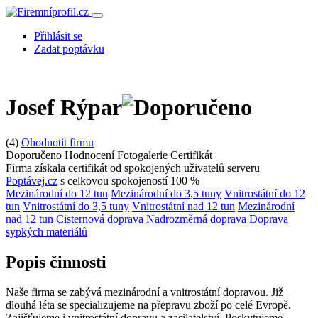
Přihlásit se
Zadat poptávku
Josef Rýpar
(4)
Ohodnotit firmu
Doporučeno
Hodnocení
Fotogalerie
Certifikát
Firma získala certifikát od spokojených uživatelů serveru
Poptávej.cz
s celkovou spokojeností 100 %
Mezinárodní do 12 tun
Mezinárodní do 3,5 tuny
Vnitrostátní do 12
tun
Vnitrostátní do 3,5 tuny
Vnitrostátní nad 12 tun
Mezinárodní
nad 12 tun
Cisternová doprava
Nadrozměrná doprava
Doprava
sypkých materiálů
Popis činnosti
Naše firma se zabývá mezinárodní a vnitrostátní dopravou. Již
dlouhá léta se specializujeme na přepravu zboží po celé Evropě.
Zajišťujeme i vnitrostátní dopravu a zasilatelství. Poskytujeme