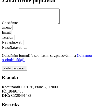
Zadat firmě poptávku
Co sháníte
Jméno
Email
Telefon
Nevyplňovat:
Nezaškrtávat:
Odesláním formuláře souhlasím se zpracováním a
Ochranou
osobních údajů
Zadat poptávku
Kontakt
Komunardů 1091/36, Praha 7, 17000
IČ:
28491483
DIČ:
CZ28491483
Rejstříky