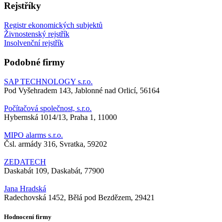
Rejstříky
Registr ekonomických subjektů
Živnostenský rejstřík
Insolvenční rejstřík
Podobné firmy
SAP TECHNOLOGY s.r.o.
Pod Vyšehradem 143, Jablonné nad Orlicí, 56164
Počítačová společnost, s.r.o.
Hybernská 1014/13, Praha 1, 11000
MIPO alarms s.r.o.
Čsl. armády 316, Svratka, 59202
ZEDATECH
Daskabát 109, Daskabát, 77900
Jana Hradská
Radechovská 1452, Bělá pod Bezdězem, 29421
Hodnocení firmy