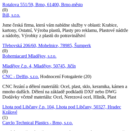
Rotalova 551/59, Brno, 61400, Brno-město
(0)
Bill, s.r.o.
Jsme česká firma, která vám nabídne služby v oblasti: Krabice,
kartony, Ostatní, Výroba plastů, Plasty pro reklamu, Plastové nádrže
a nádoby, Výrobky z plastů do potravinářství
Třebovská 206/60, Mohelnice, 78985, Šumperk
(0)
Bohemiacard Mladějov, s.r.o.
Mladějov č.p. 4, Mladějov, 50745, Jičín
(0)
CNC - Delfin, s.r.o.
Hodnocení
Fotogalerie (20)
CNC řezání a dělení materiálů: Ocel, plast, sklo, keramika, kámen a
mnoho dalších. Dělení na základě podkladů DXF nebo DWG
Dodávky včetně materiálu: Ocel, Nerezová ocel, Hliník, Plast
Lhota pod Libčany č.p. 104, Lhota pod Libčany, 50327, Hradec
Králové
(1)
Carclo Technical Plastics - Brno, s.r.o.