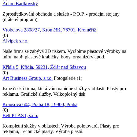
Adam Bartkovský
Zprostředkování obchodu a služeb - P.O.P. - prodejní stojany
(drátěný program)
Vrobelova 2808/27, Kroměříž, 76701, Kroměříž
(0)
Alvipek s.r.o.
Naše firma se zabývá 3D tiskem. Vyrábíme plastové výrobky na
míru, např. plastové krabičky, boxy, organizéry apod.
Křídla 5, Křídla, 59231, Žďár nad Sázavou
(0)
Art Business Group, s.r.o.
Fotogalerie (1)
Jsme česká firma, která vám nabídne služby v oblasti: Plasty pro
reklamu, Grafické služby, Velkoplošný tisk
Krausova 604, Praha 18, 19900, Praha
(0)
Belt PLAST, s.r.o.
Kompletní služby v oblastech Výroba polotovarů, Plasty pro
reklamu, Technické plasty, Výroba plastů.