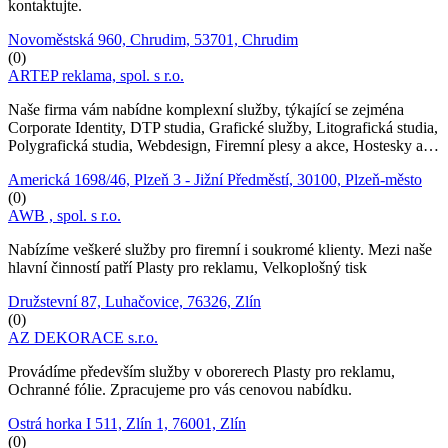
kontaktujte.
Novoměstská 960, Chrudim, 53701, Chrudim
(0)
ARTEP reklama, spol. s r.o.
Naše firma vám nabídne komplexní služby, týkající se zejména
Corporate Identity, DTP studia, Grafické služby, Litografická studia,
Polygrafická studia, Webdesign, Firemní plesy a akce, Hostesky a…
Americká 1698/46, Plzeň 3 - Jižní Předměstí, 30100, Plzeň-město
(0)
AWB , spol. s r.o.
Nabízíme veškeré služby pro firemní i soukromé klienty. Mezi naše
hlavní činností patří Plasty pro reklamu, Velkoplošný tisk
Družstevní 87, Luhačovice, 76326, Zlín
(0)
AZ DEKORACE s.r.o.
Provádíme především služby v oborerech Plasty pro reklamu,
Ochranné fólie. Zpracujeme pro vás cenovou nabídku.
Ostrá horka I 511, Zlín 1, 76001, Zlín
(0)