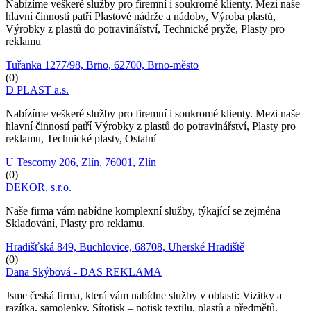
Nabízíme veškeré služby pro firemní i soukromé klienty. Mezi naše
hlavní činností patří Plastové nádrže a nádoby, Výroba plastů,
Výrobky z plastů do potravinářství, Technické pryže, Plasty pro
reklamu
Tuřanka 1277/98, Brno, 62700, Brno-město
(0)
D PLAST a.s.
Nabízíme veškeré služby pro firemní i soukromé klienty. Mezi naše
hlavní činností patří Výrobky z plastů do potravinářství, Plasty pro
reklamu, Technické plasty, Ostatní
U Tescomy 206, Zlín, 76001, Zlín
(0)
DEKOR, s.r.o.
Naše firma vám nabídne komplexní služby, týkající se zejména
Skladování, Plasty pro reklamu.
Hradišťská 849, Buchlovice, 68708, Uherské Hradiště
(0)
Dana Skýbová - DAS REKLAMA
Jsme česká firma, která vám nabídne služby v oblasti: Vizitky a
razítka, samolepky, Sítotisk – potisk textilu, plastů a předmětů,