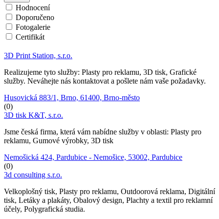
Hodnocení
Doporučeno
Fotogalerie
Certifikát
3D Print Station, s.r.o.
Realizujeme tyto služby: Plasty pro reklamu, 3D tisk, Grafické
služby. Neváhejte nás kontaktovat a pošlete nám vaše požadavky.
Husovická 883/1, Brno, 61400, Brno-město
(0)
3D tisk K&T, s.r.o.
Jsme česká firma, která vám nabídne služby v oblasti: Plasty pro
reklamu, Gumové výrobky, 3D tisk
Nemošická 424, Pardubice - Nemošice, 53002, Pardubice
(0)
3d consulting s.r.o.
Velkoplošný tisk, Plasty pro reklamu, Outdoorová reklama, Digitální
tisk, Letáky a plakáty, Obalový design, Plachty a textil pro reklamní
účely, Polygrafická studia.