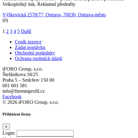
Velkoplošný tisk, Reklamní předměty
Výškovická 2578/77, Ostrava, 70030, Ostrava-město
(0)
1
2
3
4
5
Další
Ceník inzerce
Zadat poptávku
Obchodní podmínky
Ochrana osobních údajů
iFORO Group, s.r.o.
Štefánikova 18/25
Praha 5 – Smíchov 150 00
601 601 581
info@firemniprofil.cz
Facebook
© 2026 iFORO Group, s.r.o.
Přihlášení firmy
×
Login: