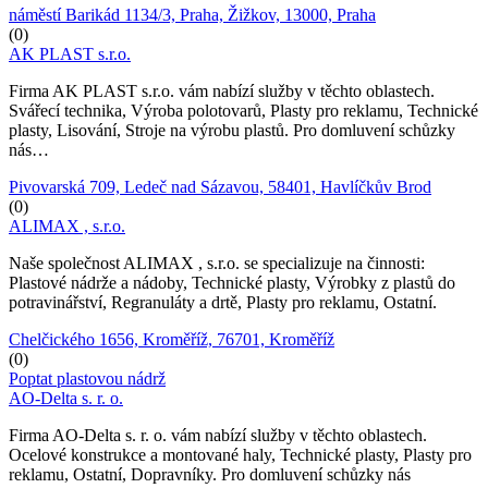
náměstí Barikád 1134/3, Praha, Žižkov, 13000, Praha
(0)
AK PLAST s.r.o.
Firma AK PLAST s.r.o. vám nabízí služby v těchto oblastech.
Svářecí technika, Výroba polotovarů, Plasty pro reklamu, Technické
plasty, Lisování, Stroje na výrobu plastů. Pro domluvení schůzky
nás…
Pivovarská 709, Ledeč nad Sázavou, 58401, Havlíčkův Brod
(0)
ALIMAX , s.r.o.
Naše společnost ALIMAX , s.r.o. se specializuje na činnosti:
Plastové nádrže a nádoby, Technické plasty, Výrobky z plastů do
potravinářství, Regranuláty a drtě, Plasty pro reklamu, Ostatní.
Chelčického 1656, Kroměříž, 76701, Kroměříž
(0)
Poptat plastovou nádrž
AO-Delta s. r. o.
Firma AO-Delta s. r. o. vám nabízí služby v těchto oblastech.
Ocelové konstrukce a montované haly, Technické plasty, Plasty pro
reklamu, Ostatní, Dopravníky. Pro domluvení schůzky nás