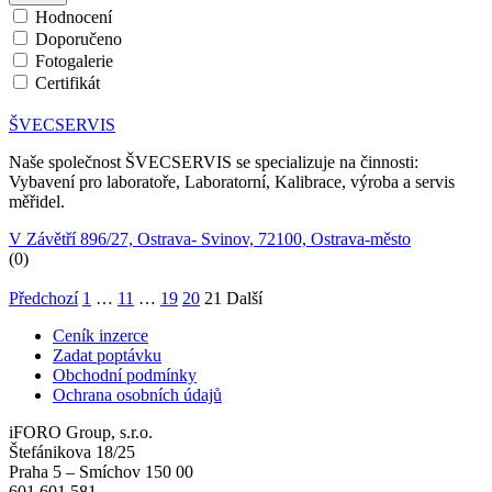
Hodnocení
Doporučeno
Fotogalerie
Certifikát
ŠVECSERVIS
Naše společnost ŠVECSERVIS se specializuje na činnosti:
Vybavení pro laboratoře, Laboratorní, Kalibrace, výroba a servis
měřidel.
V Závětří 896/27, Ostrava- Svinov, 72100, Ostrava-město
(0)
Předchozí
1
…
11
…
19
20
21
Další
Ceník inzerce
Zadat poptávku
Obchodní podmínky
Ochrana osobních údajů
iFORO Group, s.r.o.
Štefánikova 18/25
Praha 5 – Smíchov 150 00
601 601 581