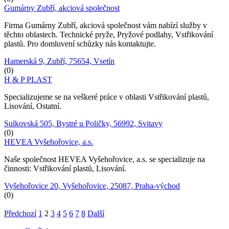
Gumárny Zubří, akciová společnost
Firma Gumárny Zubří, akciová společnost vám nabízí služby v
těchto oblastech. Technické pryže, Pryžové podlahy, Vstřikování
plastů. Pro domluvení schůzky nás kontaktujte.
Hamerská 9, Zubří, 75654, Vsetín
(0)
H & P PLAST
Specializujeme se na veškeré práce v oblasti Vstřikování plastů,
Lisování, Ostatní.
Sulkovská 505, Bystré u Poličky, 56992, Svitavy
(0)
HEVEA Vyšehořovice, a.s.
Naše společnost HEVEA Vyšehořovice, a.s. se specializuje na
činnosti: Vstřikování plastů, Lisování.
Vyšehořovice 20, Vyšehořovice, 25087, Praha-východ
(0)
Předchozí
1
2
3
4
5
6
7
8
Další