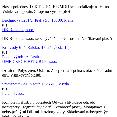
Naše společnost DJK EUROPE GMBH se specializuje na činnosti:
Vstřikování plastů, Stroje na výrobu plastů.
Bucharova 1281/2, Praha 58, 15800, Praha
(0)
DK Bohemia, s.r.o.
DK Bohemia, s.r.o. se zabývá těmito činnostmi. Vstřikování plastů
Kuřívody 614, Ralsko, 47124, Česká Lípa
(0)
Poptat výrobu z plastů
DME CZECH REPUBLIC s.r.o.
Izolatéři, Polystyren, Ostatní, Zateplení a tepelná izolace, Náhradní
díly, Vstřikování plastů.
Smetanova 841, Vsetín 1, 75501, Vsetín
(0)
ECO - F, a.s.
Kompletní služby v oblastech Odvoz a likvidace odpadu,
kontejnery, Regranuláty a drtě, Technické plasty, Manipulace s
nebezpečnými látkami, Rozbory vody, Skladování nebezpečných
látek, Vstřikování…