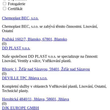
Fotogalerie
Certifikát
Chemoplast BEC, s.r.o.
Chemoplast BEC, s.r.o. se zabývá těmito činnostmi. Lisování,
Ostatní
Pražská 1602/7, Blansko, 67801, Blansko
(0)
DD PLAST v.o.s.
Naše společnost DD PLAST v.o.s. se specializuje na činnosti:
Lisování, Ventily a válce, Vstřikování plastů.
Březejc 1, Žďár nad Sázavou, 59401, Žďár nad Sázavou
(0)
DEVILLE TPC Jihlava s.r.o.
Kompletní služby v oblastech Vstřikování plastů, Lisování, Ostatní,
Technické plasty.
Heroltická 4840/11, Jihlava, 58601, Jihlava
(0)
DJK EUROPE GMBH