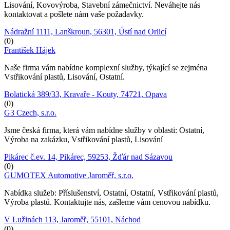
Lisování, Kovovýroba, Stavební zámečnictví. Neváhejte nás
kontaktovat a pošlete nám vaše požadavky.
Nádražní 1111, Lanškroun, 56301, Ústí nad Orlicí
(0)
František Hájek
Naše firma vám nabídne komplexní služby, týkající se zejména
Vstřikování plastů, Lisování, Ostatní.
Bolatická 389/33, Kravaře - Kouty, 74721, Opava
(0)
G3 Czech, s.r.o.
Jsme česká firma, která vám nabídne služby v oblasti: Ostatní,
Výroba na zakázku, Vstřikování plastů, Lisování
Pikárec č.ev. 14, Pikárec, 59253, Žďár nad Sázavou
(0)
GUMOTEX Automotive Jaroměř, s.r.o.
Nabídka služeb: Příslušenství, Ostatní, Ostatní, Vstřikování plastů,
Výroba plastů. Kontaktujte nás, zašleme vám cenovou nabídku.
V Lužinách 113, Jaroměř, 55101, Náchod
(0)