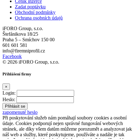
Ceník inzerce
Zadat poptávku
Obchodní podmínky
Ochrana osobních údajů
iFORO Group, s.r.o.
Štefánikova 18/25
Praha 5 – Smíchov 150 00
601 601 581
info@firemniprofil.cz
Facebook
© 2026 iFORO Group, s.r.o.
Přihlášení firmy
×
Login:
Heslo:
zapomenuté heslo
Při poskytování služeb nám pomáhají soubory cookies a osobní
údaje. Cookies podporují nejen správné fungování webových
stránek, ale díky všem datům můžeme porozumět a analyzovat jak
náš web a služby, které poskytujeme, používáte a nadále je tak