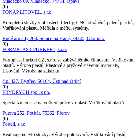
Mladecko 69, Mladecko, 74754, Opava
(0)
FONAP LITOVEL, s.r.o.
Kompletní služby v oblastech Plechy, CNC obrábění, pálení plechů,
Vstřikování plastů, Měřidla a měřicí systémy.
Rudé armády 203, Senice na Hané, 78345, Olomouc
(0)
FORMPLAST PURKERT, s.r.o.
Formplast Purkert CZ, s.r.o. se zabývá těmito činnostmi. Vstřikování
plastů, Výroba plastů, Plastové a pryžové stavební materiály,
Lisování, Výroba na zakázku
č.p. 427, Bystřec, 56164, Ústí nad Orlicí
(0)
FRYDRYCH spol. s r.o.
Specializujeme se na veškeré práce v oblasti Vstřikování plastů.
Půtova 252, Potštát, 75362, Přerov
(0)
Fortell, s.r.o.
Realizujeme tyto služby: Výroba polotovarů, Vstřikování plastů,