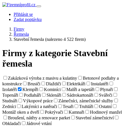
Přihlásit se
Zadat poptávku
Firmy
Řemesla
Stavební řemesla
(nalezeno 4 522 firem)
Firmy z kategorie Stavební
řemesla
Zakázková výroba z masivu a kulatiny
Betonové podlahy a
konstrukce
Brusiči
Dlaždiči
Elektrikáři
Instalatéři
Izolatéři
Klempíři
Kominíci
Malíři a tapetáři
Plynaři
Topenáři
Podlaháři
Sklenáři
Sádrokartonáři
Svářeči
Studnáři
Výkopové práce
Zámečníci, zámečnické služby
Zedníci
Lakýrníci a natěrači
Tesaři
Truhláři
Ostatní
Montáž oken a dveří
Pokrývači
Kamnaři
Hodinový manžel
Broušení, nátěry a renovace parket
Stavební zámečnictví
Obkladači
Jádrové vrtání