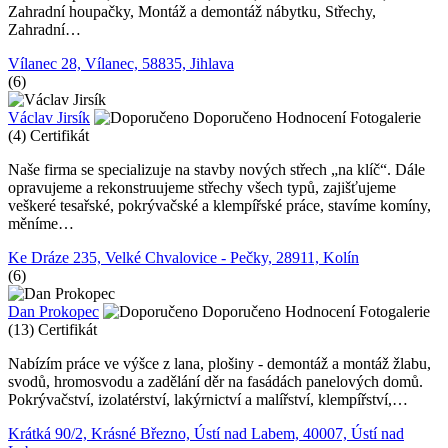
Zahradní houpačky, Montáž a demontáž nábytku, Střechy,
Zahradní…
Vílanec 28, Vílanec, 58835, Jihlava
(6)
Václav Jirsík
Doporučeno
Hodnocení
Fotogalerie
(4)
Certifikát
Naše firma se specializuje na stavby nových střech „na klíč“. Dále
opravujeme a rekonstruujeme střechy všech typů, zajišťujeme
veškeré tesařské, pokrývačské a klempířské práce, stavíme komíny,
měníme…
Ke Dráze 235, Velké Chvalovice - Pečky, 28911, Kolín
(6)
Dan Prokopec
Doporučeno
Hodnocení
Fotogalerie
(13)
Certifikát
Nabízím práce ve výšce z lana, plošiny - demontáž a montáž žlabu,
svodů, hromosvodu a zadělání děr na fasádách panelových domů.
Pokrývačství, izolatérství, lakýrnictví a malířství, klempířství,…
Krátká 90/2, Krásné Březno, Ústí nad Labem, 40007, Ústí nad