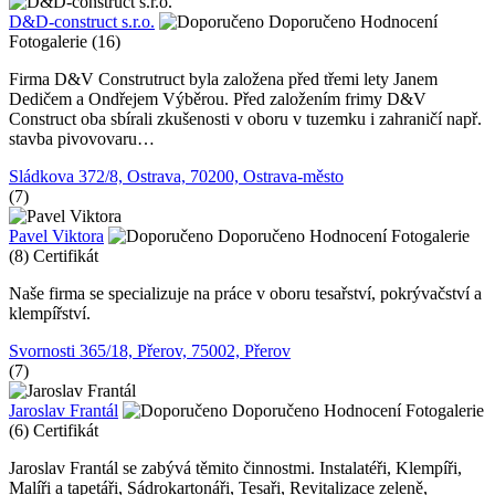
D&D-construct s.r.o.
Doporučeno
Hodnocení
Fotogalerie (16)
Firma D&V Construtruct byla založena před třemi lety Janem
Dedičem a Ondřejem Výběrou. Před založením frimy D&V
Construct oba sbírali zkušenosti v oboru v tuzemku i zahraničí např.
stavba pivovovaru…
Sládkova 372/8, Ostrava, 70200, Ostrava-město
(7)
Pavel Viktora
Doporučeno
Hodnocení
Fotogalerie
(8)
Certifikát
Naše firma se specializuje na práce v oboru tesařství, pokrývačství a
klempířství.
Svornosti 365/18, Přerov, 75002, Přerov
(7)
Jaroslav Frantál
Doporučeno
Hodnocení
Fotogalerie
(6)
Certifikát
Jaroslav Frantál se zabývá těmito činnostmi. Instalatéři, Klempíři,
Malíři a tapetáři, Sádrokartonáři, Tesaři, Revitalizace zeleně,