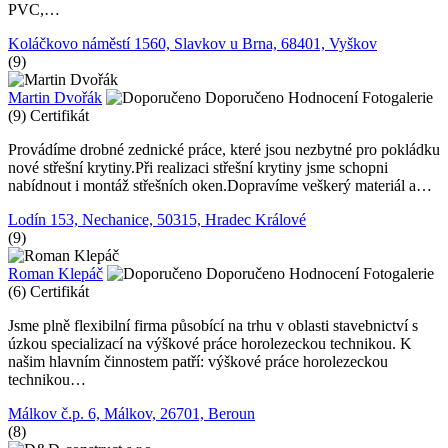
PVC,…
Koláčkovo náměstí 1560, Slavkov u Brna, 68401, Vyškov
(9)
Martin Dvořák
Doporučeno
Hodnocení
Fotogalerie
(9)
Certifikát
Provádíme drobné zednické práce, které jsou nezbytné pro pokládku
nové střešní krytiny.Při realizaci střešní krytiny jsme schopni
nabídnout i montáž střešních oken.Dopravíme veškerý materiál a…
Lodín 153, Nechanice, 50315, Hradec Králové
(9)
Roman Klepáč
Doporučeno
Hodnocení
Fotogalerie
(6)
Certifikát
Jsme plně flexibilní firma působící na trhu v oblasti stavebnictví s
úzkou specializací na výškové práce horolezeckou technikou. K
našim hlavním činnostem patří: výškové práce horolezeckou
technikou…
Málkov č.p. 6, Málkov, 26701, Beroun
(8)