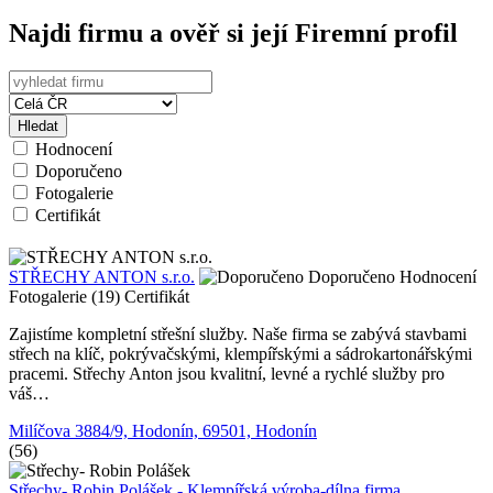
Najdi firmu a ověř si její Firemní profil
Hledat
Hodnocení
Doporučeno
Fotogalerie
Certifikát
STŘECHY ANTON s.r.o.
Doporučeno
Hodnocení
Fotogalerie (19)
Certifikát
Zajistíme kompletní střešní služby. Naše firma se zabývá stavbami
střech na klíč, pokrývačskými, klempířskými a sádrokartonářskými
pracemi. Střechy Anton jsou kvalitní, levné a rychlé služby pro
váš…
Milíčova 3884/9, Hodonín, 69501, Hodonín
(56)
Střechy- Robin Polášek - Klempířská výroba-dílna,firma