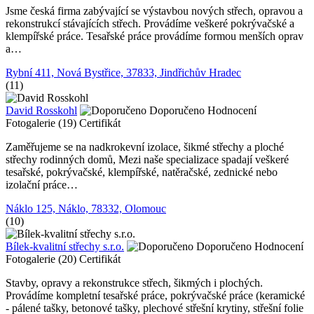
Jsme česká firma zabývající se výstavbou nových střech, opravou a
rekonstrukcí stávajících střech. Provádíme veškeré pokrývačské a
klempířské práce. Tesařské práce provádíme formou menších oprav
a…
Rybní 411, Nová Bystřice, 37833, Jindřichův Hradec
(11)
David Rosskohl
Doporučeno
Hodnocení
Fotogalerie (19)
Certifikát
Zaměřujeme se na nadkrokevní izolace, šikmé střechy a ploché
střechy rodinných domů, Mezi naše specializace spadají veškeré
tesařské, pokrývačské, klempířské, natěračské, zednické nebo
izolační práce…
Náklo 125, Náklo, 78332, Olomouc
(10)
Bílek-kvalitní střechy s.r.o.
Doporučeno
Hodnocení
Fotogalerie (20)
Certifikát
Stavby, opravy a rekonstrukce střech, šikmých i plochých.
Provádíme kompletní tesařské práce, pokrývačské práce (keramické
- pálené tašky, betonové tašky, plechové střešní krytiny, střešní folie