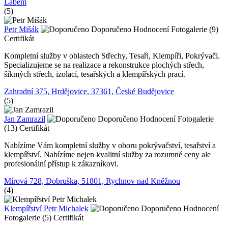
Labem
(5)
Petr Mišák
Doporučeno
Hodnocení
Fotogalerie (9)
Certifikát
Kompletní služby v oblastech Střechy, Tesaři, Klempíři, Pokrývači.
Specializujeme se na realizace a rekonstrukce plochých střech,
šikmých střech, izolací, tesařských a klempířských prací.
Zahradní 375, Hrdějovice, 37361, České Budějovice
(5)
Jan Zamrazil
Doporučeno
Hodnocení
Fotogalerie
(13)
Certifikát
Nabízíme Vám kompletní služby v oboru pokrývačství, tesařství a
klempířství. Nabízíme nejen kvalitní služby za rozumné ceny ale
profesionální přístup k zákazníkovi.
Mírová 728, Dobruška, 51801, Rychnov nad Kněžnou
(4)
Klempířství Petr Michalek
Doporučeno
Hodnocení
Fotogalerie (5)
Certifikát