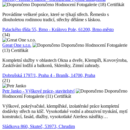
Doporučeno
Hodnocení
Fotogalerie (18)
Certifikát
Provádíme veškeré práce, které se týkají střech. Řemeslo s
dlouholetou rodinnou tradicí, střechy děláme s láskou.
Palackého třída 55, Brno - Královo Pole, 61200, Brno-město
(34)
Great One s.r.o.
Doporučeno
Hodnocení
Fotogalerie
(13)
Certifikát
Kompletní služby v oblastech Okna a dveře, Klempíři, Kovovýroba,
Zasklívání lodžií a balkonů, Skleníky, Zimní zahrady.
Dobrušská 1797/1, Praha 4 - Braník, 14700, Praha
(21)
Petr Janko - Výškové práce- stavitelství
Doporučeno
Hodnocení
Fotogalerie (11)
Certifikát
Výškové, pokrývačské, klempířské, izolatérské práce kompletní
dodávky střech na klíč. Vysokotlaké vodní a abrazivní tryskání, mytí
konstrukcí, fasád, dlažby, vysokotlaké Aierless nástřiky…
Sládkova 860, Skuteč, 53973, Chrudim