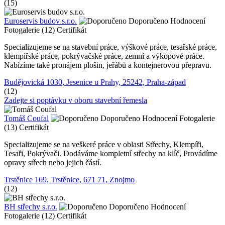
(15)
Euroservis budov s.r.o.
Doporučeno
Hodnocení
Fotogalerie (12)
Certifikát
Specializujeme se na stavební práce, výškové práce, tesařské práce,
klempířské práce, pokrývačské práce, zemní a výkopové práce.
Nabízíme také pronájem plošin, jeřábů a kontejnerovou přepravu.
Budějovická 1030, Jesenice u Prahy, 25242, Praha-západ
(12)
Zadejte si poptávku v oboru stavební řemesla
Tomáš Coufal
Doporučeno
Hodnocení
Fotogalerie
(13)
Certifikát
Specializujeme se na veškeré práce v oblasti Střechy, Klempíři,
Tesaři, Pokrývači. Dodáváme kompletní střechy na klíč, Provádíme
opravy střech nebo jejich částí.
Trstěnice 169, Trstěnice, 671 71, Znojmo
(12)
BH střechy s.r.o.
Doporučeno
Hodnocení
Fotogalerie (12)
Certifikát