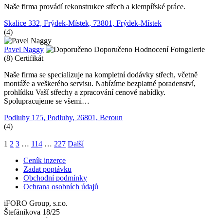
Naše firma provádí rekonstrukce střech a klempířské práce.
Skalice 332, Frýdek-Místek, 73801, Frýdek-Místek
(4)
Pavel Naggy
Doporučeno
Hodnocení
Fotogalerie
(8)
Certifikát
Naše firma se specializuje na kompletní dodávky střech, včetně
montáže a veškerého servisu. Nabízíme bezplatné poradenství,
prohlídku Vaší střechy a zpracování cenové nabídky.
Spolupracujeme se všemi…
Podluhy 175, Podluhy, 26801, Beroun
(4)
1
2
3
…
114
…
227
Další
Ceník inzerce
Zadat poptávku
Obchodní podmínky
Ochrana osobních údajů
iFORO Group, s.r.o.
Štefánikova 18/25