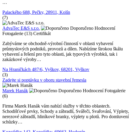
…
Palackého 688, Pečky, 28911, Kolín
(7)
AdvaTec E&S s.r.o.
Doporučeno
Hodnocení
Fotogalerie (13)
Certifikát
Zabýváme se obchodně-výrobní činností v oblasti vybavení
průmyslových podniků, provozů a dílen. Nabízíme širokou škálu
vybavení a řešení pro tyto oblasti, jak typových výrobků, tak i
zakázkové výroby…
Na Hraničkách 487/6, Vyškov, 68201, Vyškov
(3)
Zadejte si poptávku v oboru stavební řemesla
Marek Hanák
Doporučeno
Hodnocení
Fotogalerie
(6)
Firma Marek Hanák vám nabízí služby v těchto oblastech.
Schodišťové prvky, Schody a zábradlí, Svářeči, Svařování, Výplety,
nerezové zábradlí, hliníkové branky, výplety u plotů. Pro domluvení
schůzky…
Kozojídky 142, Kozojídky, 69663, Hodonín