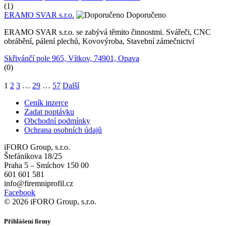
(1)
ERAMO SVAR s.r.o.
Doporučeno
ERAMO SVAR s.r.o. se zabývá těmito činnostmi. Svářeči, CNC
obrábění, pálení plechů, Kovovýroba, Stavební zámečnictví
Skřivánčí pole 965, Vítkov, 74901, Opava
(0)
1
2
3
…
29
…
57
Další
Ceník inzerce
Zadat poptávku
Obchodní podmínky
Ochrana osobních údajů
iFORO Group, s.r.o.
Štefánikova 18/25
Praha 5 – Smíchov 150 00
601 601 581
info@firemniprofil.cz
Facebook
© 2026 iFORO Group, s.r.o.
Přihlášení firmy