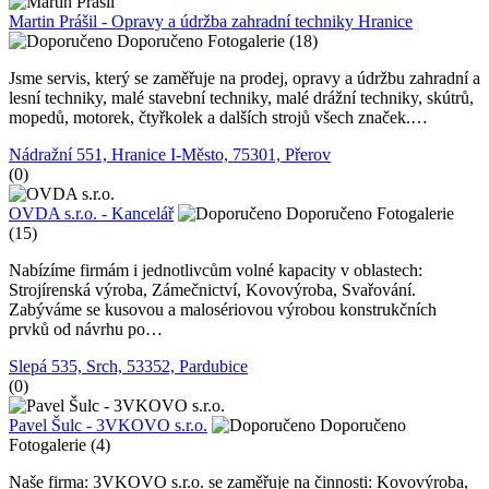
Martin Prášil - Opravy a údržba zahradní techniky Hranice
Doporučeno
Fotogalerie (18)
Jsme servis, který se zaměřuje na prodej, opravy a údržbu zahradní a
lesní techniky, malé stavební techniky, malé drážní techniky, skútrů,
mopedů, motorek, čtyřkolek a dalších strojů všech značek.…
Nádražní 551, Hranice I-Město, 75301, Přerov
(0)
OVDA s.r.o. - Kancelář
Doporučeno
Fotogalerie
(15)
Nabízíme firmám i jednotlivcům volné kapacity v oblastech:
Strojírenská výroba, Zámečnictví, Kovovýroba, Svařování.
Zabýváme se kusovou a malosériovou výrobou konstrukčních
prvků od návrhu po…
Slepá 535, Srch, 53352, Pardubice
(0)
Pavel Šulc - 3VKOVO s.r.o.
Doporučeno
Fotogalerie (4)
Naše firma: 3VKOVO s.r.o. se zaměřuje na činnosti: Kovovýroba,