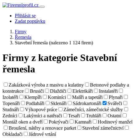
Přihlásit se
Zadat poptávku
Firmy
Řemesla
Stavební řemesla
(nalezeno 1 124 firem)
Firmy z kategorie Stavební
řemesla
Zakázková výroba z masivu a kulatiny
Betonové podlahy a
konstrukce
Brusiči
Dlaždiči
Elektrikáři
Instalatéři
Izolatéři
Klempíři
Kominíci
Malíři a tapetáři
Plynaři
Topenáři
Podlaháři
Sklenáři
Sádrokartonáři
Svářeči
Studnáři
Výkopové práce
Zámečníci, zámečnické služby
Zedníci
Lakýrníci a natěrači
Tesaři
Truhláři
Ostatní
Montáž oken a dveří
Pokrývači
Kamnaři
Hodinový manžel
Broušení, nátěry a renovace parket
Stavební zámečnictví
Obkladači
Jádrové vrtání