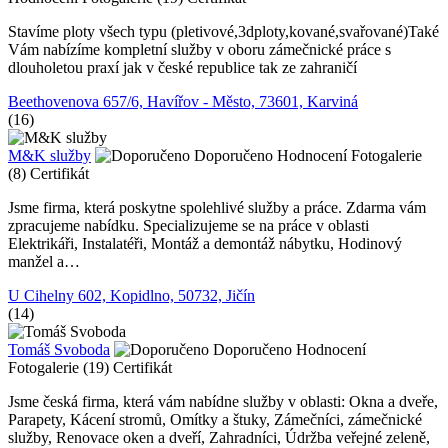
Stavíme ploty všech typu (pletivové,3dploty,kované,svařované)Také
Vám nabízíme kompletní služby v oboru zámečnické práce s
dlouholetou praxí jak v české republice tak ze zahraničí
Beethovenova 657/6, Havířov - Město, 73601, Karviná
(16)
M&K služby
Doporučeno
Hodnocení
Fotogalerie
(8)
Certifikát
Jsme firma, která poskytne spolehlivé služby a práce. Zdarma vám
zpracujeme nabídku. Specializujeme se na práce v oblasti
Elektrikáři, Instalatéři, Montáž a demontáž nábytku, Hodinový
manžel a…
U Cihelny 602, Kopidlno, 50732, Jičín
(14)
Tomáš Svoboda
Doporučeno
Hodnocení
Fotogalerie (19)
Certifikát
Jsme česká firma, která vám nabídne služby v oblasti: Okna a dveře,
Parapety, Kácení stromů, Omítky a štuky, Zámečníci, zámečnické
služby, Renovace oken a dveří, Zahradníci, Údržba veřejné zeleně,