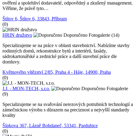
ověření a spolehliví dodavatelé, odpovědný a zkušený management.
Věříme, že právě tyto…
Štítov 6, Štítov 6, 33843, Příbram
(0)
HRIN družstvo
Doporučeno
Fotogalerie (14)
Specializujeme se na práce v oblasti stavebnictví. Nabízíme stavby
rodinných domů, rekonstrukce bytů a interiérů, fasády,
sádrokartonářské a zednické práce a další stavební práce dle
domluvy.
Květnového vítězství 2/85, Praha 4 - Háje, 14900, Praha
(0)
J.J. - MON-TECH, s.r.o.
Doporučeno
Fotogalerie
(9)
Specializujeme se na svařování nerezových potrubních technologií a
zámečnickou výrobu s důrazem na preciznost a nejvyšší standardy
kvality
Šípkova 367, Lázně Bohdaneč, 53341, Pardubice
(0)