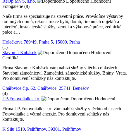
ReOp MVS, s.r.o.
Doporučeno
Hodnocení
Fotogalerie (8)
Naše firma se specializuje na stavební práce. Provádíme výstavby
rodinných domů, rekonstrukce bytů, domů, firemních objektů a
interiérů, instalatérské služby, zemní a výkopové práce, zednické
práce a…
Holečkova 789/49, Praha 5, 15000, Praha
(1)
Slavomír Kubásek
Doporučeno
Hodnocení
Certifikát
Firma Slavomír Kubásek vám nabízí služby v těchto oblastech.
Stavební zámečnictví, Zámečníci, zámečnické služby, Brány, Vrata.
Pro domluvení schůzky nás kontaktujte.
Chářovice č.p. 62, Chářovice, 25741, Benešov
(4)
LP-Fotovoltaik s.r.o.
Doporučeno
Hodnocení
Firma LP-Fotovoltaik s.r.o. vám nabízí služby v těchto oblastech.
Fotovoltaika a větrná energie. Pro domluvení schůzky nás
kontaktujte.
K Silu 1510, Pelhřimov, 39301, Pelhřimov