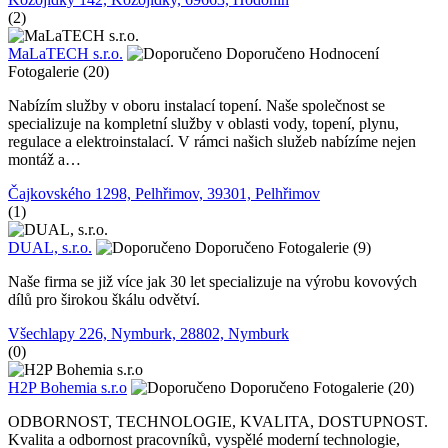
(2)
MaLaTECH s.r.o.
Doporučeno
Hodnocení
Fotogalerie (20)
Nabízím služby v oboru instalací topení. Naše společnost se
specializuje na kompletní služby v oblasti vody, topení, plynu,
regulace a elektroinstalací. V rámci našich služeb nabízíme nejen
montáž a…
Čajkovského 1298, Pelhřimov, 39301, Pelhřimov
(1)
DUAL, s.r.o.
Doporučeno
Fotogalerie (9)
Naše firma se již více jak 30 let specializuje na výrobu kovových
dílů pro širokou škálu odvětví.
Všechlapy 226, Nymburk, 28802, Nymburk
(0)
H2P Bohemia s.r.o
Doporučeno
Fotogalerie (20)
ODBORNOST, TECHNOLOGIE, KVALITA, DOSTUPNOST.
Kvalita a odbornost pracovníků, vyspělé moderní technologie,