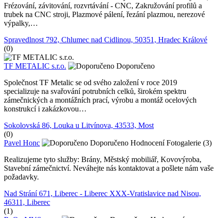
Frézování, závitování, rozvrtávání - CNC, Zakružování profilů a
trubek na CNC stroji, Plazmové pálení, řezání plazmou, nerezové
výpalky,…
Spravedlnost 792, Chlumec nad Cidlinou, 50351, Hradec Králové
(0)
TF METALIC s.r.o.
Doporučeno
Společnost TF Metalic se od svého založení v roce 2019
specializuje na svařování potrubních celků, širokém spektru
zámečnických a montážních prací, výrobu a montáž ocelových
konstrukcí i zakázkovou…
Sokolovská 86, Louka u Litvínova, 43533, Most
(0)
Pavel Honc
Doporučeno
Hodnocení
Fotogalerie (3)
Realizujeme tyto služby: Brány, Městský mobiliář, Kovovýroba,
Stavební zámečnictví. Neváhejte nás kontaktovat a pošlete nám vaše
požadavky.
Nad Strání 671, Liberec - Liberec XXX-Vratislavice nad Nisou,
46311, Liberec
(1)