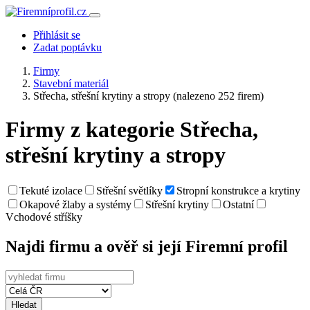
Přihlásit se
Zadat poptávku
Firmy
Stavební materiál
Střecha, střešní krytiny a stropy
(nalezeno 252 firem)
Firmy z kategorie Střecha,
střešní krytiny a stropy
Tekuté izolace
Střešní světlíky
Stropní konstrukce a krytiny
Okapové žlaby a systémy
Střešní krytiny
Ostatní
Vchodové stříšky
Najdi firmu a ověř si její Firemní profil
Hledat