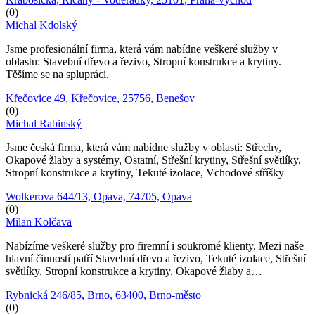
(0)
Michal Kdolský
Jsme profesionální firma, která vám nabídne veškeré služby v
oblastu: Stavební dřevo a řezivo, Stropní konstrukce a krytiny.
Těšíme se na splupráci.
Křečovice 49, Křečovice, 25756, Benešov
(0)
Michal Rabinský
Jsme česká firma, která vám nabídne služby v oblasti: Střechy,
Okapové žlaby a systémy, Ostatní, Střešní krytiny, Střešní světlíky,
Stropní konstrukce a krytiny, Tekuté izolace, Vchodové stříšky
Wolkerova 644/13, Opava, 74705, Opava
(0)
Milan Kolčava
Nabízíme veškeré služby pro firemní i soukromé klienty. Mezi naše
hlavní činností patří Stavební dřevo a řezivo, Tekuté izolace, Střešní
světlíky, Stropní konstrukce a krytiny, Okapové žlaby a…
Rybnická 246/85, Brno, 63400, Brno-město
(0)