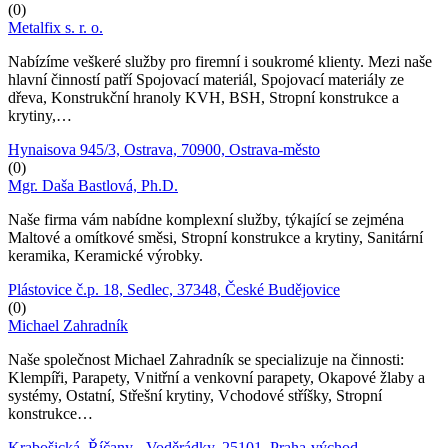
(0)
Metalfix s. r. o.
Nabízíme veškeré služby pro firemní i soukromé klienty. Mezi naše
hlavní činností patří Spojovací materiál, Spojovací materiály ze
dřeva, Konstrukční hranoly KVH, BSH, Stropní konstrukce a
krytiny,…
Hynaisova 945/3, Ostrava, 70900, Ostrava-město
(0)
Mgr. Daša Bastlová, Ph.D.
Naše firma vám nabídne komplexní služby, týkající se zejména
Maltové a omítkové směsi, Stropní konstrukce a krytiny, Sanitární
keramika, Keramické výrobky.
Plástovice č.p. 18, Sedlec, 37348, České Budějovice
(0)
Michael Zahradník
Naše společnost Michael Zahradník se specializuje na činnosti:
Klempíři, Parapety, Vnitřní a venkovní parapety, Okapové žlaby a
systémy, Ostatní, Střešní krytiny, Vchodové stříšky, Stropní
konstrukce…
Krabošická, Říčany - Voděrádky, 25101, Praha-východ