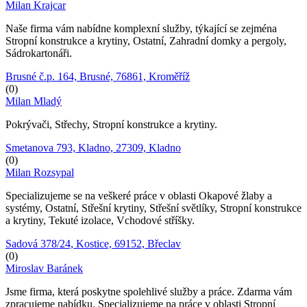
Milan Krajcar
Naše firma vám nabídne komplexní služby, týkající se zejména
Stropní konstrukce a krytiny, Ostatní, Zahradní domky a pergoly,
Sádrokartonáři.
Brusné č.p. 164, Brusné, 76861, Kroměříž
(0)
Milan Mladý
Pokrývači, Střechy, Stropní konstrukce a krytiny.
Smetanova 793, Kladno, 27309, Kladno
(0)
Milan Rozsypal
Specializujeme se na veškeré práce v oblasti Okapové žlaby a
systémy, Ostatní, Střešní krytiny, Střešní světlíky, Stropní konstrukce
a krytiny, Tekuté izolace, Vchodové stříšky.
Sadová 378/24, Kostice, 69152, Břeclav
(0)
Miroslav Baránek
Jsme firma, která poskytne spolehlivé služby a práce. Zdarma vám
zpracujeme nabídku. Specializujeme na práce v oblasti Stropní