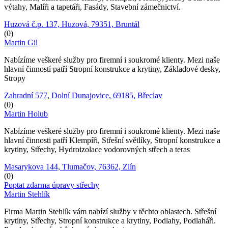
výtahy, Malíři a tapetáři, Fasády, Stavební zámečnictví.
Huzová č.p. 137, Huzová, 79351, Bruntál
(0)
Martin Gil
Nabízíme veškeré služby pro firemní i soukromé klienty. Mezi naše
hlavní činností patří Stropní konstrukce a krytiny, Základové desky,
Stropy
Zahradní 577, Dolní Dunajovice, 69185, Břeclav
(0)
Martin Holub
Nabízíme veškeré služby pro firemní i soukromé klienty. Mezi naše
hlavní činnosti patří Klempíři, Střešní světlíky, Stropní konstrukce a
krytiny, Střechy, Hydroizolace vodorovných střech a teras
Masarykova 144, Tlumačov, 76362, Zlín
(0)
Poptat zdarma úpravy střechy
Martin Stehlík
Firma Martin Stehlík vám nabízí služby v těchto oblastech. Střešní
krytiny, Střechy, Stropní konstrukce a krytiny, Podlahy, Podlaháři.