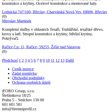
konstrukce a krytiny, Ocelové konstrukce a montované haly.
Lednická 747/160, Břeclav, Charvátská Nová Ves, 69006, Břeclav
(0)
Miroslav Martinek
Kompletní služby v oblastech Tesaři, Truhlářské, tesařské dřevo,
krovy a latě, Stropní konstrukce a krytiny, Střešní krytiny,
Pokrývači.
Račice č.p. 11, Račice, 59255, Žďár nad Sázavou
(0)
Předchozí
1
2
3
4
5
6
7
8
9
10
11
12
13
Další
Ceník inzerce
Zadat poptávku
Obchodní podmínky
Ochrana osobních údajů
iFORO Group, s.r.o.
Štefánikova 18/25
Praha 5 – Smíchov 150 00
601 601 581
info@firemniprofil.cz