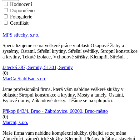
Hodnocení
Doporučeno
Fotogalerie
Certifikát
MPS střechy, s.r.o.
Specializujeme se na veškeré práce v oblasti Okapové žlaby a
systémy, Ostatní, Střešní krytiny, Střešní světlíky, Stropní konstrukce
a krytiny, Tekuté izolace, Vchodové stříšky, Klempíři, Střešní…
Jatecká 387, Semily, 51301, Semily
(0)
MarCa StahlBau s.r.o.
Jsme profesionální firma, která vám nabídne veškeré služby v
oblastu: Stropní konstrukce a krytiny, Mosty a tunely, Ostatní,
Bytové domy, Základové desky. Těšíme se na splupráci.
Příkop 843/4, Brno - Zábrdovice, 60200, Brno-město
(0)
Marcal, s.r.o.
Naše firma vám nabídne komplexní služby, týkající se zejména
Zámečníci, zámečnické služby, Klempíři, Plošiny, jeřáby a stavební