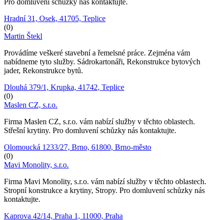
Pro domluvení schůzky nás kontaktujte.
Hradní 31, Osek, 41705, Teplice
(0)
Martin Štekl
Provádíme veškeré stavební a řemelsné práce. Zejména vám
nabídneme tyto služby. Sádrokartonáři, Rekonstrukce bytových
jader, Rekonstrukce bytů.
Dlouhá 379/1, Krupka, 41742, Teplice
(0)
Maslen CZ, s.r.o.
Firma Maslen CZ, s.r.o. vám nabízí služby v těchto oblastech.
Střešní krytiny. Pro domluvení schůzky nás kontaktujte.
Olomoucká 1233/27, Brno, 61800, Brno-město
(0)
Mavi Monolity, s.r.o.
Firma Mavi Monolity, s.r.o. vám nabízí služby v těchto oblastech.
Stropní konstrukce a krytiny, Stropy. Pro domluvení schůzky nás
kontaktujte.
Kaprova 42/14, Praha 1, 11000, Praha