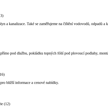
13)
plyn a kanalizace. Také se zaměřujeme na čištění vodovodů, odpadů a 
přímo pod dlažbu, pokládku topných fólií pod plovoucí podlahy, montáž
(16)
 pro bližší informace a cenové nabídky.
ie (12)