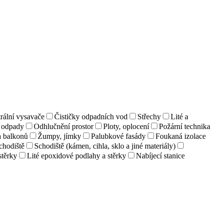
rální vysavače
Čističky odpadních vod
Střechy
Lité a
a odpady
Odhlučnění prostor
Ploty, oplocení
Požární technika
a balkonů
Žumpy, jímky
Palubkové fasády
Foukaná izolace
chodiště
Schodiště (kámen, cihla, sklo a jiné materiály)
stěrky
Lité epoxidové podlahy a stěrky
Nabíjecí stanice