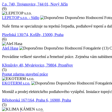
č.p. 740, Trojanovice, 744 01, Nový Jičín
(9)
LEPETOP s.r.o. - Sídlo
Doporučeno
Hodnocení
Foto
Naše firma se specializuje na tepelná čerpadla, podlahové topení a dal
Plzeňská 130/74, Košíře, 15000, Praha
(6)
Aleš Hasa
Doporučeno
Hodnocení
Fotogalerie (13)
C
Provádíme veškeré stavební a řemelsné práce. Zejména vám nabídneme 
Křenůvky 40, Myslejovice, 79804, Prostějov
(5)
Poptat zdarma stavební práce
EKOTERM s.r.o.
Doporučeno
Hodnocení
Fotogaleri
Montáž a prodej elektrického podlahového vytápění. Instalace topný
Bělohorská 167/164, Praha 6, 16900, Praha
(5)