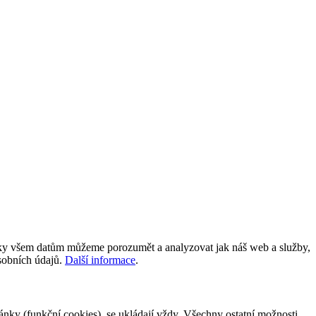
íky všem datům můžeme porozumět a analyzovat jak náš web a služby,
osobních údajů.
Další informace
.
tránky (funkční cookies), se ukládají vždy. Všechny ostatní možnosti