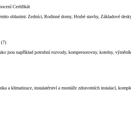
nocení
Certifikát
těmito oblastmi: Zedníci, Rodinné domy, Hrubé stavby, Základové desky
 (7)
 jako jsou například potrubní rozvody, kompresorovny, kotelny, výmění
nika a klimatizace, instalatérství a montáže zdravotních instalací, kom