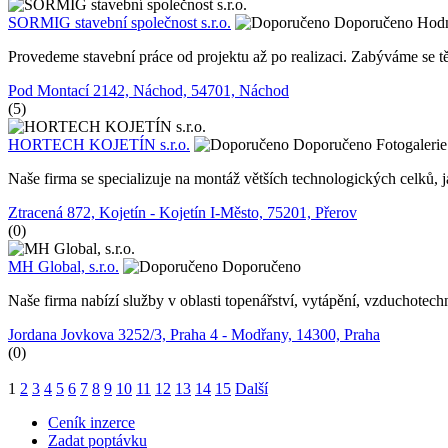
SORMIG stavební společnost s.r.o.
Doporučeno
Hod
Provedeme stavební práce od projektu až po realizaci. Zabýváme se 
Pod Montací 2142, Náchod, 54701, Náchod
(5)
HORTECH KOJETÍN s.r.o.
Doporučeno
Fotogalerie
Naše firma se specializuje na montáž větších technologických celků,
Ztracená 872, Kojetín - Kojetín I-Město, 75201, Přerov
(0)
MH Global, s.r.o.
Doporučeno
Naše firma nabízí služby v oblasti topenářství, vytápění, vzduchotech
Jordana Jovkova 3252/3, Praha 4 - Modřany, 14300, Praha
(0)
1
2
3
4
5
6
7
8
9
10
11
12
13
14
15
Další
Ceník inzerce
Zadat poptávku