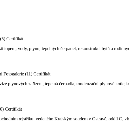
(5)
Certifikát
ti topení, vody, plynu, tepelných čerpadel, rekonstrukcí bytů a rodinn
ní
Fotogalerie (11)
Certifikát
evize plynových zařízení, tepelná čerpadla,kondenzační plynové kotle,k
10)
Certifikát
obchodním rejstříku, vedeného Krajským soudem v Ostravě, oddíl C, v