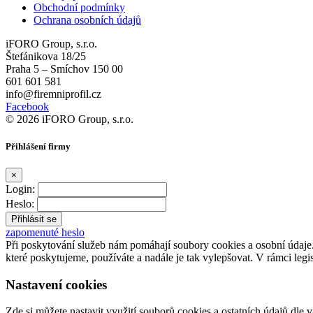
Obchodní podmínky
Ochrana osobních údajů
iFORO Group, s.r.o.
Štefánikova 18/25
Praha 5 – Smíchov 150 00
601 601 581
info@firemniprofil.cz
Facebook
© 2026 iFORO Group, s.r.o.
Přihlášení firmy
×
Login:
Heslo:
zapomenuté heslo
Při poskytování služeb nám pomáhají soubory cookies a osobní údaj
které poskytujeme, používáte a nadále je tak vylepšovat. V rámci legi
Nastavení cookies
Zde si můžete nastavit využití souborů cookies a ostatních údajů dle 