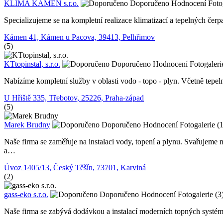
KLIMA KÁMEN s.r.o.
Doporučeno
Hodnocení
Foto
Specializujeme se na kompletní realizace klimatizací a tepelných čerpa
Kámen 41, Kámen u Pacova, 39413, Pelhřimov
(5)
KTtopinstal, s.r.o.
Doporučeno
Hodnocení
Fotogaleri
Nabízíme kompletní služby v oblasti vodo - topo - plyn. Včetně tepe
U Hřiště 335, Třebotov, 25226, Praha-západ
(5)
Marek Brudny
Doporučeno
Hodnocení
Fotogalerie (
Naše firma se zaměřuje na instalaci vody, topení a plynu. Svařuje
a…
Úvoz 1405/13, Český Těšín, 73701, Karviná
(2)
gass-eko s.r.o.
Doporučeno
Hodnocení
Fotogalerie (3
Naše firma se zabývá dodávkou a instalací moderních topných systé