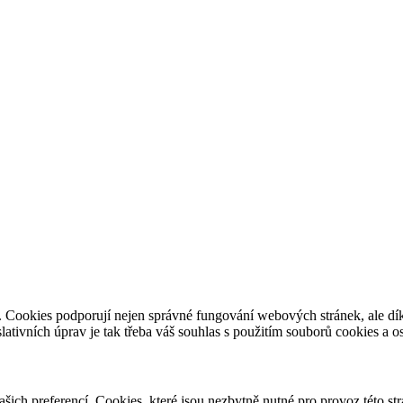
e. Cookies podporují nejen správné fungování webových stránek, ale d
slativních úprav je tak třeba váš souhlas s použitím souborů cookies a 
vašich preferencí. Cookies, které jsou nezbytně nutné pro provoz této s