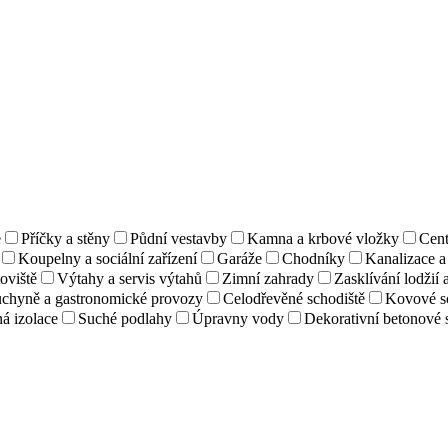
e
Příčky a stěny
Půdní vestavby
Kamna a krbové vložky
Cent
Koupelny a sociální zařízení
Garáže
Chodníky
Kanalizace 
toviště
Výtahy a servis výtahů
Zimní zahrady
Zasklívání lodžií 
chyně a gastronomické provozy
Celodřevěné schodiště
Kovové s
ná izolace
Suché podlahy
Úpravny vody
Dekorativní betonové 