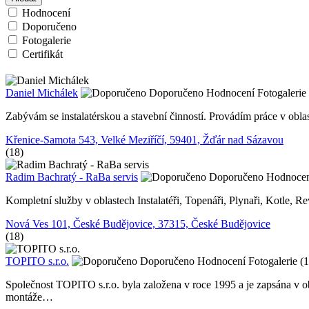
Hodnocení
Doporučeno
Fotogalerie
Certifikát
Daniel Michálek
Doporučeno
Hodnocení
Fotogalerie 
Zabývám se instalatérskou a stavební činností. Provádím práce v oblas
Křenice-Samota 543, Velké Meziříčí, 59401, Žďár nad Sázavou
(18)
Radim Bachratý - RaBa servis
Doporučeno
Hodnoce
Kompletní služby v oblastech Instalatéři, Topenáři, Plynaři, Kotle, R
Nová Ves 101, České Budějovice, 37315, České Budějovice
(18)
TOPITO s.r.o.
Doporučeno
Hodnocení
Fotogalerie (
Společnost TOPITO s.r.o. byla založena v roce 1995 a je zapsána v 
montáže…