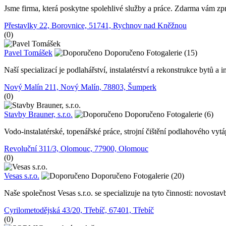
Jsme firma, která poskytne spolehlivé služby a práce. Zdarma vám zp
Přestavlky 22, Borovnice, 51741, Rychnov nad Kněžnou
(0)
Pavel Tomášek
Doporučeno
Fotogalerie (15)
Naší specializací je podlahářství, instalatérství a rekonstrukce bytů a in
Nový Malín 211, Nový Malín, 78803, Šumperk
(0)
Stavby Brauner, s.r.o.
Doporučeno
Fotogalerie (6)
Vodo-instalatérské, topenářské práce, strojní čištění podlahového vyt
Revoluční 311/3, Olomouc, 77900, Olomouc
(0)
Vesas s.r.o.
Doporučeno
Fotogalerie (20)
Naše společnost Vesas s.r.o. se specializuje na tyto činnosti: novos
Cyrilometodějská 43/20, Třebíč, 67401, Třebíč
(0)