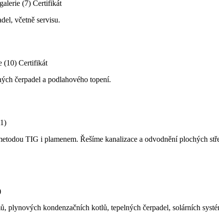
galerie (7)
Certifikát
del, včetně servisu.
e (10)
Certifikát
lných čerpadel a podlahového topení.
11)
me metodou TIG i plamenem. Řešíme kanalizace a odvodnění plochých s
)
mů, plynových kondenzačních kotlů, tepelných čerpadel, solárních sy