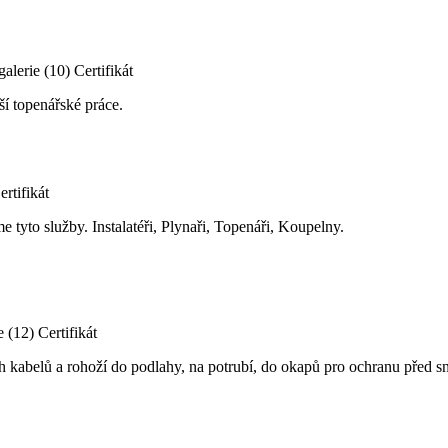
galerie (10)
Certifikát
ší topenářské práce.
ertifikát
tyto služby. Instalatéři, Plynaři, Topenáři, Koupelny.
e (12)
Certifikát
ch kabelů a rohoží do podlahy, na potrubí, do okapů pro ochranu před