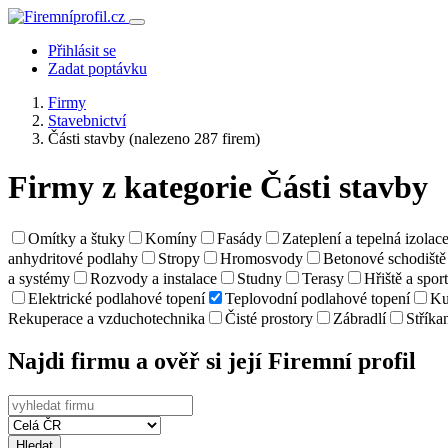
Přihlásit se
Zadat poptávku
Firmy
Stavebnictví
Části stavby
(nalezeno 287 firem)
Firmy z kategorie Části stavby
Omítky a štuky
Komíny
Fasády
Zateplení a tepelná izolac
anhydritové podlahy
Stropy
Hromosvody
Betonové schodiště
a systémy
Rozvody a instalace
Studny
Terasy
Hřiště a spor
Elektrické podlahové topení
Teplovodní podlahové topení
Ku
Rekuperace a vzduchotechnika
Čisté prostory
Zábradlí
Stříka
Najdi firmu a ověř si její Firemní profil
Hledat