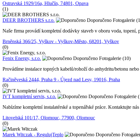
Ostravská 1929/16a, Hlučín, 74801, Opava
(1)
DEER BROTHERS s.r.o.
Doporučeno
Fotogalerie (
Naše firma provádí kompletní dodávky staveb v oboru voda, topení, 
Brněnská 366/25, Vyškov - Vyškov-Město, 68201, Vyškov
(0)
Fenix Energy, s.r.o.
Doporučeno
Fotogalerie (10)
Provádíme instalace topných kabelů/rohoží do anhydritu/betonu nebo 
Račiněveská 2444, Praha 9 - Újezd nad Lesy, 19016, Praha
(0)
IVT kompletní servis, s.r.o.
Doporučeno
Fotogalerie 
Nabízíme kompletní instalatérské a topenářské práce. Kontaktujte nás
Litovelská 101/17, Olomouc, 77900, Olomouc
(0)
Marek Witczak - RegulujTeplo
Doporučeno
Fotogaler