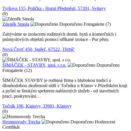
Tyršova 155, Polička - Horní Předměstí, 57201, Svitavy
(0)
Zdeněk Smola
Doporučeno
Fotogalerie (7)
Zabýváme se izolacemi rodinných domů, bytů a komerčních i
průmyslových objektů pomocí stříkané izolace - Pur pěny.
Nová Čtvrť 450, Stařeč, 67522, Třebíč
(0)
ŠIMÁČEK - STAVBY, spol. s r.o.
Doporučeno
Fotogalerie (12)
ŠIMÁČEK STAVBY je rodinná firma s hlubokou tradicí a
dlouhodobou zkušeností sídlí v Točníku u Klatov v Plzeňském kraji
a pyšní se širokým spektrem nabízených služeb - od stavebních
prací, poskytování…
Točník 106, Klatovy, 33901, Klatovy
(0)
Hromosvody Trecha
Doporučeno
Hodnocení
Certifikát