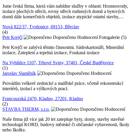
Jsme česká firma, která vám nabídne služby v oblasti: Hromosvody,
izolace plochých střech, rovny střech rodinných domů a bytových
domů dále komerčních objektů, izolace atypické ostatní stavby,…
Nová 822/37, Tvrdonice, 69153, Břeclav
(4)
Petr Krejčí
Doporučeno
Hodnocení
Fotogalerie (5)
Petr Krejčí se zabývá těmito činnostmi. Sádrokartonáři, Minerální
izolace, Zateplení a tepelná izolace, Foukaná izolace
Na Vyhlídce 1107, Trhové Sviny, 37401, České Budějovice
(1)
Jaroslav Slaměník
Doporučeno
Hodnocení
Provádím veškeré zednické a malířské práce, včetně rekonstrukcí
interiérů, izolací a výškových prací.
Francouzská 2470, Kladno, 27201, Kladno
(2)
STAVBA THERM, s.r.o.
Doporučeno
Hodnocení
Naše firma již více jak 20 let zatepluje byty, domy, stavby stavěné
technologií KORD, budovy městské či občanské vybavenosti, školy
nebo školky.