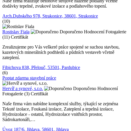
Naše firma realizuje betonové strojově hlazené podlahy včetně
dodávky tepelné, zvukové izolace a podlahového topení.
Arch.Dubského 978, Strakonice, 38601, Strakonice
(10)
Rostislav Fiala
Doporučeno
Hodnocení
Fotogalerie
(11)
Certifikát
Zrealizujeme pro Vás veškeré práce spojené se suchou stavbou,
kazetových minerálních podhledů a půdních vestaveb včetně
zateplení.
Fibichova 838, Přelouč, 53501, Pardubice
(6)
Poptat zdarma stavební práce
Hervíř a synové, s.r.o.
Doporučeno
Hodnocení
Fotogalerie (3)
Certifikát
Naše firma vám nabídne komplexní služby, týkající se zejména
Tekuté izolace, Foukaná izolace, Zateplení a tepelná izolace,
Hydroizolace - ostatní, Hydroizolace vnitřních prostor,
Sádrokartonáři,…
Úvoz 187/6, Jihlava, 58601, Jihlava