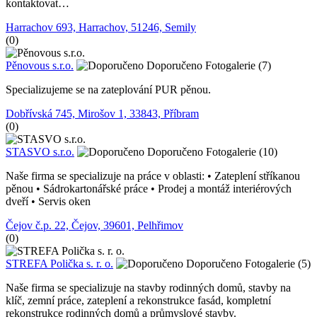
kontaktovat…
Harrachov 693, Harrachov, 51246, Semily
(0)
Pěnovous s.r.o.
Doporučeno
Fotogalerie (7)
Specializujeme se na zateplování PUR pěnou.
Dobřívská 745, Mirošov 1, 33843, Příbram
(0)
STASVO s.r.o.
Doporučeno
Fotogalerie (10)
Naše firma se specializuje na práce v oblasti: • Zateplení stříkanou
pěnou • Sádrokartonářské práce • Prodej a montáž interiérových
dveří • Servis oken
Čejov č.p. 22, Čejov, 39601, Pelhřimov
(0)
STREFA Polička s. r. o.
Doporučeno
Fotogalerie (5)
Naše firma se specializuje na stavby rodinných domů, stavby na
klíč, zemní práce, zateplení a rekonstrukce fasád, kompletní
rekonstrukce rodinných domů a průmyslové stavby.