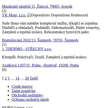
Mariánské náměstí 11, Žulová, 79065, Jeseník
(2)
VK Mont, s.r.o.
Doporučeno
Hodnocení
Naše firma vám nabídne komplexní služby, týkající se zejména
Dlaždiči a obkladači, Podlaháři, Sádrokartonáři, Půdní vestavby,
Zateplení a tepelná izolace, Rekonstrukce bytových jader.
Bratrušovská 2632/13, Šumperk, 78701, Šumperk
(1)
1. THERMO - STŘECHY s.r.o.
Klempíři, Pokrývači, Tesaři, Zateplení a tepelná izolace.
Azalková 1207/11, Praha - Hostivař, 10200, Praha
(0)
1
2
3
…
14
…
26
Další
Ceník inzerce
Zadat poptávku
Obchodní podmínky
Ochrana osobních údajů
iFORO Group, s.r.o.