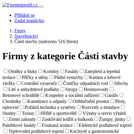
Přihlásit se
Zadat poptávku
Firmy
Stavebnictví
Části stavby
(nalezeno 516 firem)
Firmy z kategorie Části stavby
Omítky a štuky
Komíny
Fasády
Zateplení a tepelná
izolace
Příčky a stěny
Půdní vestavby
Kamna a krbové
vložky
Centrální vysavače
Čističky odpadních vod
Střechy
Lité a anhydritové podlahy
Stropy
Hromosvody
Betonové schodiště
Koupelny a sociální zařízení
Garáže
Chodníky
Kanalizace a odpady
Odhlučnění prostor
Ploty,
oplocení
Požární technika a systémy
Rozvody a instalace
Studny
Terasy
Hřiště a sportoviště
Výtahy a servis výtahů
Zimní zahrady
Zasklívání lodžií a balkonů
Žumpy, jímky
Palubkové fasády
Foukaná izolace
Elektrické podlahové topení
Teplovodní podlahové topení
Kuchyně a gastronomické