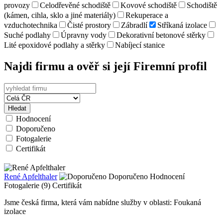
provozy
Celodřevěné schodiště
Kovové schodiště
Schodiště
(kámen, cihla, sklo a jiné materiály)
Rekuperace a
vzduchotechnika
Čisté prostory
Zábradlí
Stříkaná izolace
Suché podlahy
Úpravny vody
Dekorativní betonové stěrky
Lité epoxidové podlahy a stěrky
Nabíjecí stanice
Najdi firmu a ověř si její Firemní profil
Hledat
Hodnocení
Doporučeno
Fotogalerie
Certifikát
René Apfelthaler
Doporučeno
Hodnocení
Fotogalerie (9)
Certifikát
Jsme česká firma, která vám nabídne služby v oblasti: Foukaná
izolace