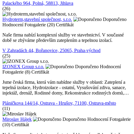
Palackého 964, Polná, 58813, Jihlava
(26)
Hydroterm,stavební společnost, s.r.o.
Doporučeno
Hodnocení
Fotogalerie (20)
Certifikát
Naše firma nabízí komplexní služby ve stavebnictví. V současné
době se zbýváme především zateplením a tepelnou izolací.
V Zahradách 44, Bořanovice, 25065, Praha-východ
(25)
IZONEX Group s.r.o.
Doporučeno
Hodnocení
Fotogalerie (8)
Certifikát
Jsme česká firma, která vám nabídne služby v oblasti: Zateplení a
tepelná izolace, Hydroizolace - ostatní, Vysušování zdiva, sanace,
injektáž, drenáž, Rodinné domy, Rekonstrukce rodinných domů,…
Pláničkova 144/14, Ostrava - Hrušov, 71100, Ostrava-město
(11)
Miroslav Hájek
Doporučeno
Hodnocení
Fotogalerie
(10)
Certifikát