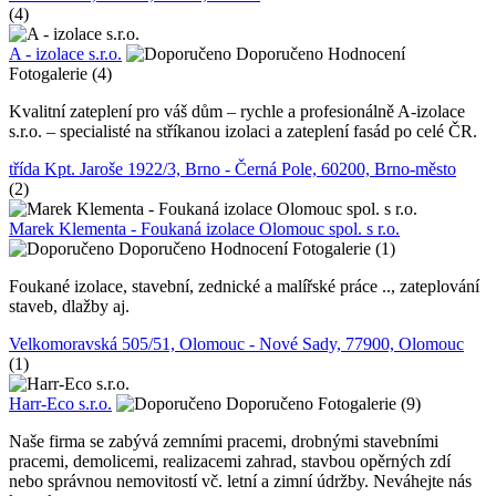
(4)
A - izolace s.r.o.
Doporučeno
Hodnocení
Fotogalerie (4)
Kvalitní zateplení pro váš dům – rychle a profesionálně A-izolace
s.r.o. – specialisté na stříkanou izolaci a zateplení fasád po celé ČR.
třída Kpt. Jaroše 1922/3, Brno - Černá Pole, 60200, Brno-město
(2)
Marek Klementa - Foukaná izolace Olomouc spol. s r.o.
Doporučeno
Hodnocení
Fotogalerie (1)
Foukané izolace, stavební, zednické a malířské práce .., zateplování
staveb, dlažby aj.
Velkomoravská 505/51, Olomouc - Nové Sady, 77900, Olomouc
(1)
Harr-Eco s.r.o.
Doporučeno
Fotogalerie (9)
Naše firma se zabývá zemními pracemi, drobnými stavebními
pracemi, demolicemi, realizacemi zahrad, stavbou opěrných zdí
nebo správnou nemovitostí vč. letní a zimní údržby. Neváhejte nás