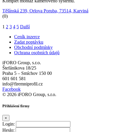
Komplet montáž kamerového systému.
Těšínská 239, Orlova Poruba, 73514, Karviná
(0)
1
2
3
4
5
Další
Ceník inzerce
Zadat poptávku
Obchodní podmínky
Ochrana osobních údajů
iFORO Group, s.r.o.
Štefánikova 18/25
Praha 5 – Smíchov 150 00
601 601 581
info@firemniprofil.cz
Facebook
© 2026 iFORO Group, s.r.o.
Přihlášení firmy
×
Login:
Heslo: