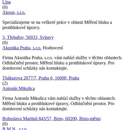
Lípa
(0)
Akson, s.r.o.
Specializujeme se na veškeré práce v oblasti Měření hluku a
protihlukové úpravy.
3, Třebařov, 56933, Svitavy
(0)
Akustika Praha, s.r.o.
Hodnocení
Firma Akustika Praha, s.r.o. vám nabízí služby v těchto oblastech.
Odhlučnění prostor, Měření hluku a protihlukové úpravy. Pro
domluvení schůzky nás kontaktujte.
Thákurova 2077/7, Praha 6, 16000, Praha
(2)
Antonín Mikulica
Firma Antonín Mikulica vám nabízí služby v těchto oblastech.
Měření hluku a protihlukové úpravy, Odhlučnění prostor. Pro
domluvení schůzky nás kontaktujte.
Bohuslava Martinů 843/57, Brno, 60200, Brno-město
(0)
B.M.N., s.r.o.