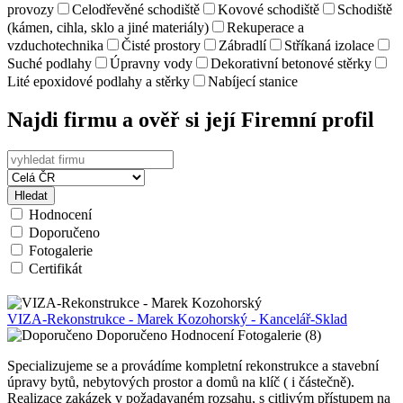
provozy
Celodřevěné schodiště
Kovové schodiště
Schodiště
(kámen, cihla, sklo a jiné materiály)
Rekuperace a
vzduchotechnika
Čisté prostory
Zábradlí
Stříkaná izolace
Suché podlahy
Úpravny vody
Dekorativní betonové stěrky
Lité epoxidové podlahy a stěrky
Nabíjecí stanice
Najdi firmu a ověř si její Firemní profil
Hledat
Hodnocení
Doporučeno
Fotogalerie
Certifikát
VIZA-Rekonstrukce - Marek Kozohorský - Kancelář-Sklad
Doporučeno
Hodnocení
Fotogalerie (8)
Specializujeme se a provádíme kompletní rekonstrukce a stavební
úpravy bytů, nebytových prostor a domů na klíč ( i částečně).
Realizace zakázek v požadavaném rozsahu, s citlivým přístupem na