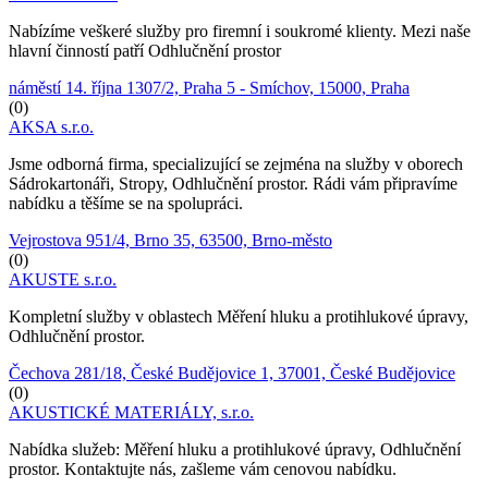
Nabízíme veškeré služby pro firemní i soukromé klienty. Mezi naše
hlavní činností patří Odhlučnění prostor
náměstí 14. října 1307/2, Praha 5 - Smíchov, 15000, Praha
(0)
AKSA s.r.o.
Jsme odborná firma, specializující se zejména na služby v oborech
Sádrokartonáři, Stropy, Odhlučnění prostor. Rádi vám připravíme
nabídku a těšíme se na spolupráci.
Vejrostova 951/4, Brno 35, 63500, Brno-město
(0)
AKUSTE s.r.o.
Kompletní služby v oblastech Měření hluku a protihlukové úpravy,
Odhlučnění prostor.
Čechova 281/18, České Budějovice 1, 37001, České Budějovice
(0)
AKUSTICKÉ MATERIÁLY, s.r.o.
Nabídka služeb: Měření hluku a protihlukové úpravy, Odhlučnění
prostor. Kontaktujte nás, zašleme vám cenovou nabídku.