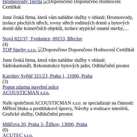
Hromosvody Trecha
Doporučeno
Hodnocení
Certifikát
Jsme česká firma, která vám nabídne služby v oblasti: Hromosvody,
izolace plochých střech, rovny střech rodinných domů a bytových
domů dále komerčních objektů, izolace atypické ostatní stavby,…
Nová 822/37, Tvrdonice, 69153, Břeclav
(4)
TOP Stavby s.r.o.
Doporučeno
Hodnocení
Certifikát
Jsme česká firma, která vám nabídne služby v oblasti:
Sádrokartonáři, Rekonstrukce bytových jader, Odhlučnění prostor
Karoliny Světlé 321/23, Praha 1, 11000, Praha
(3)
Poptat zdarma stavební práce
ACOUSTICMAN s.r.o.
Naše společnost ACOUSTICMAN s.r.o. se specializuje na činnosti:
Měření hluku a protihlukové úpravy, Návrhy a realizace interiérů,
Grafické služby, Odhlučnění prostor.
Milíčova 20, Praha 3- Žižkov, 13000, Praha
(0)
ACUTEC s.r.o.