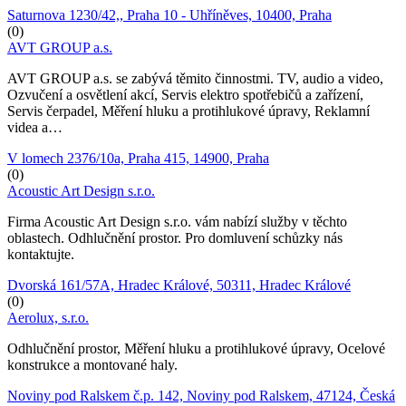
Saturnova 1230/42,, Praha 10 - Uhříněves, 10400, Praha
(0)
AVT GROUP a.s.
AVT GROUP a.s. se zabývá těmito činnostmi. TV, audio a video,
Ozvučení a osvětlení akcí, Servis elektro spotřebičů a zařízení,
Servis čerpadel, Měření hluku a protihlukové úpravy, Reklamní
videa a…
V lomech 2376/10a, Praha 415, 14900, Praha
(0)
Acoustic Art Design s.r.o.
Firma Acoustic Art Design s.r.o. vám nabízí služby v těchto
oblastech. Odhlučnění prostor. Pro domluvení schůzky nás
kontaktujte.
Dvorská 161/57A, Hradec Králové, 50311, Hradec Králové
(0)
Aerolux, s.r.o.
Odhlučnění prostor, Měření hluku a protihlukové úpravy, Ocelové
konstrukce a montované haly.
Noviny pod Ralskem č.p. 142, Noviny pod Ralskem, 47124, Česká