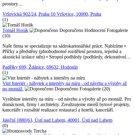
prostory…
Vršovická 902/24, Praha 10 Vršovice, 10000, Praha
(1)
Tomáš Horák
Doporučeno
Hodnocení
Fotogalerie
(10)
Naše firma se specializuje na sádrokartonářské práce. Nabízíme •
Příčky a předstěny (plnohodnotné rozdělení prostoru, tepelná a
akustická izolace stěn) • Stropní podhledy (podhledy, dekorativní…
Padělky 699, Ždánice, 69632, Hodonín
(1)
Vint Interiér - nábytek a interiéry na míru - od návrhu a výroby až
po montáž.
Doporučeno
Fotogalerie (20)
Vyrábíme interiéry na míru – od návrhu a výroby až po montáž. Pro
domácnosti, firmy i architekty. Zrealizujeme menší bytové projekty,
kanceláře i rozsáhlé realizace restaurací a hotelů, kanceláří.
Jateční 1880/63, Ústí nad Labem, 40001, Ústí nad Labem
(0)