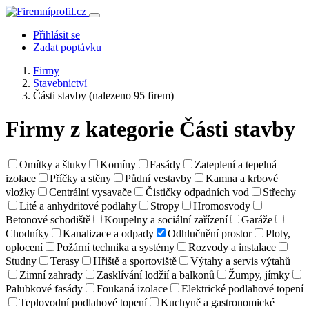
Přihlásit se
Zadat poptávku
Firmy
Stavebnictví
Části stavby
(nalezeno 95 firem)
Firmy z kategorie Části stavby
Omítky a štuky
Komíny
Fasády
Zateplení a tepelná
izolace
Příčky a stěny
Půdní vestavby
Kamna a krbové
vložky
Centrální vysavače
Čističky odpadních vod
Střechy
Lité a anhydritové podlahy
Stropy
Hromosvody
Betonové schodiště
Koupelny a sociální zařízení
Garáže
Chodníky
Kanalizace a odpady
Odhlučnění prostor
Ploty,
oplocení
Požární technika a systémy
Rozvody a instalace
Studny
Terasy
Hřiště a sportoviště
Výtahy a servis výtahů
Zimní zahrady
Zasklívání lodžií a balkonů
Žumpy, jímky
Palubkové fasády
Foukaná izolace
Elektrické podlahové topení
Teplovodní podlahové topení
Kuchyně a gastronomické