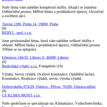
Naše firma vám nabídne komplexní služby, týkající se zejména
Odhlučnění prostor, Měření hluku a protihlukové úpravy, Ozvučení
a osvětlení akcí.
Travná 1286, Praha 14, 19800, Praha
(0)
BERYL, spol. s r.o.
Jsme profesionální firma, která vám nabídne veškeré služby v
oblastu: Měření hluku a protihlukové úpravy, Odhlučnění prostor.
Těšíme se na splupráci.
Erbenova 146/10, Liberec 8, 46008, Liberec
(0)
Beskydské výtahy s.r.o.
Fotogalerie (16)
Výtahy, Servis výtahů, Ocelové konstrukce, Opláštění šachet,
Konstrukce, Realizace výtahů, servis, výroba výtahů.
Dobrovského 874/29, Ostrava - Přívoz, 70200, Ostrava-město
(0)
CS KLIMA MONT s.r.o.
Naše společnost se specializuje na: Klimatizace, Vzduchotechnika,