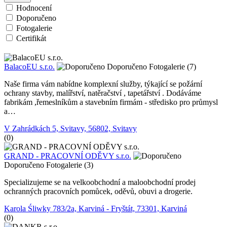
Hodnocení
Doporučeno
Fotogalerie
Certifikát
BalacoEU s.r.o.
Doporučeno
Fotogalerie (7)
Naše firma vám nabídne komplexní služby, týkající se požární
ochrany stavby, malířství, natěračství , tapetářství . Dodáváme
fabrikám ,řemeslníkům a stavebním firmám - středisko pro průmysl
a…
V Zahrádkách 5, Svitavy, 56802, Svitavy
(0)
GRAND - PRACOVNÍ ODĚVY s.r.o.
Doporučeno
Fotogalerie (3)
Specializujeme se na velkoobchodní a maloobchodní prodej
ochranných pracovních pomůcek, oděvů, obuvi a drogerie.
Karola Śliwky 783/2a, Karviná - Fryštát, 73301, Karviná
(0)