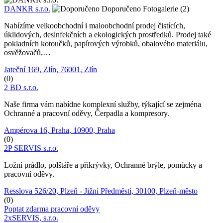
DANKR s.r.o.
Doporučeno
Fotogalerie (2)
Nabízíme velkoobchodní i maloobchodní prodej čistících,
úklidových, desinfekčních a ekologických prostředků. Prodej také
pokladních kotoučků, papírových výrobků, obalového materiálu,
osvěžovačů,…
Jateční 169, Zlín, 76001, Zlín
(0)
2 BD s.r.o.
Naše firma vám nabídne komplexní služby, týkající se zejména
Ochranné a pracovní oděvy, Čerpadla a kompresory.
Ampérova 16, Praha, 10900, Praha
(0)
2P SERVIS s.r.o.
Ložní prádlo, polštáře a přikrývky, Ochranné brýle, pomůcky a
pracovní oděvy.
Resslova 526/20, Plzeň - Jižní Předměstí, 30100, Plzeň-město
(0)
Poptat zdarma pracovní oděvy
2xSERVIS, s.r.o.