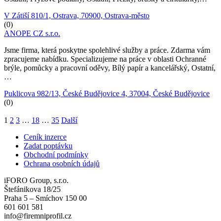
V Zátiší 810/1, Ostrava, 70900, Ostrava-město
(0)
ANOPE CZ s.r.o.
Jsme firma, která poskytne spolehlivé služby a práce. Zdarma vám
zpracujeme nabídku. Specializujeme na práce v oblasti Ochranné
brýle, pomůcky a pracovní oděvy, Bílý papír a kancelářský, Ostatní,
…
Puklicova 982/13, České Budějovice 4, 37004, České Budějovice
(0)
1
2
3
…
18
…
35
Další
Ceník inzerce
Zadat poptávku
Obchodní podmínky
Ochrana osobních údajů
iFORO Group, s.r.o.
Štefánikova 18/25
Praha 5 – Smíchov 150 00
601 601 581
info@firemniprofil.cz