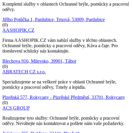
Kompletní služby v oblastech Ochranné brýle, pomůcky a pracovní
oděvy.
Jiřího Potůčka 1, Pardubice, Trnová, 53009, Pardubice
(0)
AASHOPIK.CZ
Firma AASHOPIK.CZ vám nabízí služby v těchto oblastech.
Ochranné brýle, pomůcky a pracovní oděvy, Káva a čaje. Pro
domluvení schůzky nás kontaktujte.
Blechova 916, Milevsko, 39901, Tábor
(0)
ABRATECH CZ s.r.o.
Specializujeme se na veškeré práce v oblasti Ochranné brýle,
pomůcky a pracovní oděvy, Tmely a lepidla.
Plzeňská 577, Rokycany - Plzeňské Předměstí, 33701, Rokycany
(0)
ACS GROUP
Realizujeme tyto služby: Ochranné brýle, pomůcky a pracovní
oděvy. Neváhejte nás kontaktovat a pošlete nám vaše požadavky.