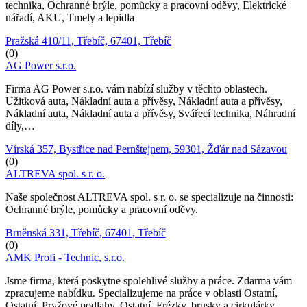
technika, Ochranné brýle, pomůcky a pracovní oděvy, Elektrické
nářadí, AKU, Tmely a lepidla
Pražská 410/11, Třebíč, 67401, Třebíč
(0)
AG Power s.r.o.
Firma AG Power s.r.o. vám nabízí služby v těchto oblastech.
Užitková auta, Nákladní auta a přívěsy, Nákladní auta a přívěsy,
Nákladní auta, Nákladní auta a přívěsy, Svářecí technika, Náhradní
díly,…
Vírská 357, Bystřice nad Pernštejnem, 59301, Žďár nad Sázavou
(0)
ALTREVA spol. s r. o.
Naše společnost ALTREVA spol. s r. o. se specializuje na činnosti:
Ochranné brýle, pomůcky a pracovní oděvy.
Brněnská 331, Třebíč, 67401, Třebíč
(0)
AMK Profi - Technic, s.r.o.
Jsme firma, která poskytne spolehlivé služby a práce. Zdarma vám
zpracujeme nabídku. Specializujeme na práce v oblasti Ostatní,
Ostatní, Pryžové podlahy, Ostatní, Frézky, brusky a cirkulárky,…