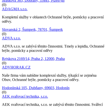
Jiráskova 365, Dobřany, 33441, Plzeň-jih
(0)
ADAGMA s.r.o.
Kompletní služby v oblastech Ochranné brýle, pomůcky a pracovní
oděvy.
Slovanská 2, Šumperk, 78701, Šumperk
(0)
ADVA s.r.o.
ADVA s.r.o. se zabývá těmito činnostmi. Tmely a lepidla, Ochranné
brýle, pomůcky a pracovní oděvy
Rejskova 2169/14, Praha 2, 12000, Praha
(0)
ADVHORAK.CZ
Naše firma vám nabídne komplexní služby, týkající se zejména
Obuv, Ochranné brýle, pomůcky a pracovní oděvy.
Hodonínská 105, Dubňany, 69603, Hodonín
(0)
AEK svařovací technika, s.r.o.
AEK svařovací technika, s.r.o. se zabývá těmito činnostmi. Svářecí