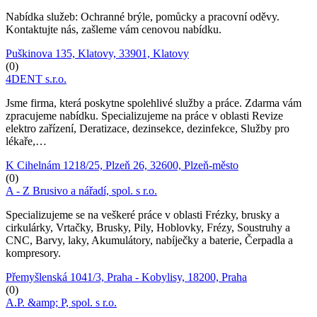
Nabídka služeb: Ochranné brýle, pomůcky a pracovní oděvy.
Kontaktujte nás, zašleme vám cenovou nabídku.
Puškinova 135, Klatovy, 33901, Klatovy
(0)
4DENT s.r.o.
Jsme firma, která poskytne spolehlivé služby a práce. Zdarma vám
zpracujeme nabídku. Specializujeme na práce v oblasti Revize
elektro zařízení, Deratizace, dezinsekce, dezinfekce, Služby pro
lékaře,…
K Cihelnám 1218/25, Plzeň 26, 32600, Plzeň-město
(0)
A - Z Brusivo a nářadí, spol. s r.o.
Specializujeme se na veškeré práce v oblasti Frézky, brusky a
cirkulárky, Vrtačky, Brusky, Pily, Hoblovky, Frézy, Soustruhy a
CNC, Barvy, laky, Akumulátory, nabíječky a baterie, Čerpadla a
kompresory.
Přemyšlenská 1041/3, Praha - Kobylisy, 18200, Praha
(0)
A.P. &amp; P, spol. s r.o.