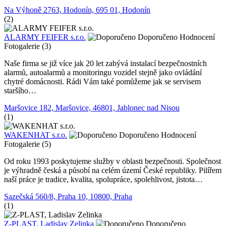
Na Výhoně 2763, Hodonín, 695 01, Hodonín
(2)
ALARMY FEIFER s.r.o.
Doporučeno
Hodnocení
Fotogalerie (3)
Naše firma se již více jak 20 let zabývá instalací bezpečnostních
alarmů, autoalarmů a monitoringu vozidel stejně jako ovládání
chytré domácnosti. Rádi Vám také pomůžeme jak se servisem
staršího…
Maršovice 182, Maršovice, 46801, Jablonec nad Nisou
(1)
WAKENHAT s.r.o.
Doporučeno
Hodnocení
Fotogalerie (5)
Od roku 1993 poskytujeme služby v oblasti bezpečnosti. Společnost
je výhradně česká a působí na celém území České republiky. Pilířem
naší práce je tradice, kvalita, spolupráce, spolehlivost, jistota…
Sazečská 560/8, Praha 10, 10800, Praha
(1)
Z-PLAST, Ladislav Zelinka
Doporučeno