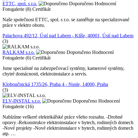
ETTC, spol. s r.o.
Doporučeno
Hodnocení
Fotogalerie (8)
Certifikát
Naše společnost ETTC, spol. s r.o. se zaměřuje na specializované
práce v elektro oboru.
Palachova 492/12, Ústí nad Labem - Klíše, 40001, Ústí nad Labem
(3)
RALKAM s.r.o.
Doporučeno
Hodnocení
Fotogalerie (6)
Certifikát
Jsme specialisté na zabezpečovací systémy, kamerové systémy,
chytré domácnosti, elektroinstalace a servis.
Kloboučnická 1735/26, Praha 4 - Nusle, 14000, Praha
(3)
ELV-INSTAL s.r.o.
Doporučeno
Hodnocení
Fotogalerie (16)
Nabízíme veškeré elektrikářské práce všeho rozsahu. -Drobné
opravy -Rekonstrukce elektroinstalace v bytech, rodinných domech
-Nové projekty -Nové elektroinstalace v bytech, rodinných domech
atp. …