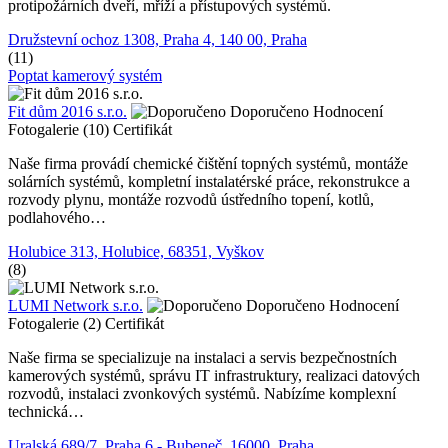
protipožárních dveří, mříží a přístupových systémů.
Družstevní ochoz 1308, Praha 4, 140 00, Praha
(11)
Poptat kamerový systém
Fit dům 2016 s.r.o.
Doporučeno
Hodnocení
Fotogalerie (10)
Certifikát
Naše firma provádí chemické čištění topných systémů, montáže
solárních systémů, kompletní instalatérské práce, rekonstrukce a
rozvody plynu, montáže rozvodů ústředního topení, kotlů,
podlahového…
Holubice 313, Holubice, 68351, Vyškov
(8)
LUMI Network s.r.o.
Doporučeno
Hodnocení
Fotogalerie (2)
Certifikát
Naše firma se specializuje na instalaci a servis bezpečnostních
kamerových systémů, správu IT infrastruktury, realizaci datových
rozvodů, instalaci zvonkových systémů. Nabízíme komplexní
technická…
Uralská 689/7, Praha 6 - Bubeneč, 16000, Praha