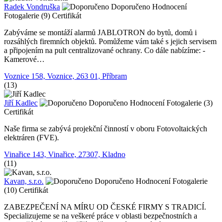
Radek Vondruška
Doporučeno
Hodnocení
Fotogalerie (9)
Certifikát
Zabýváme se montáží alarmů JABLOTRON do bytů, domů i
rozsáhlých firemních objektů. Pomůžeme vám také s jejich servisem
a připojením na pult centralizované ochrany. Co dále nabízíme: -
Kamerové…
Voznice 158, Voznice, 263 01, Příbram
(13)
Jiří Kadlec
Doporučeno
Hodnocení
Fotogalerie (3)
Certifikát
Naše firma se zabývá projekční činností v oboru Fotovoltaických
elektráren (FVE).
Vinařice 143, Vinařice, 27307, Kladno
(11)
Kavan, s.r.o.
Doporučeno
Hodnocení
Fotogalerie
(10)
Certifikát
ZABEZPEČENÍ NA MÍRU OD ČESKÉ FIRMY S TRADICÍ.
Specializujeme se na veškeré práce v oblasti bezpečnostních a