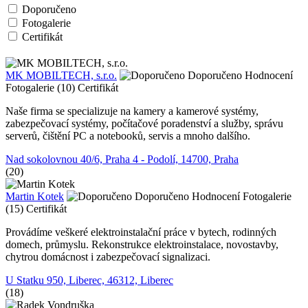
Doporučeno
Fotogalerie
Certifikát
MK MOBILTECH, s.r.o.
Doporučeno
Hodnocení
Fotogalerie (10)
Certifikát
Naše firma se specializuje na kamery a kamerové systémy,
zabezpečovací systémy, počítačové poradenství a služby, správu
serverů, čištění PC a notebooků, servis a mnoho dalšího.
Nad sokolovnou 40/6, Praha 4 - Podolí, 14700, Praha
(20)
Martin Kotek
Doporučeno
Hodnocení
Fotogalerie
(15)
Certifikát
Provádíme veškeré elektroinstalační práce v bytech, rodinných
domech, průmyslu. Rekonstrukce elektroinstalace, novostavby,
chytrou domácnost i zabezpečovací signalizaci.
U Statku 950, Liberec, 46312, Liberec
(18)