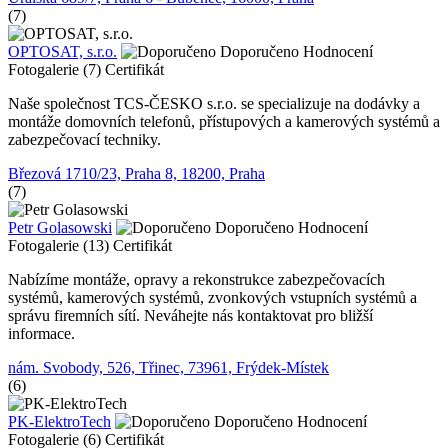
(7)
OPTOSAT, s.r.o.
Doporučeno
Hodnocení
Fotogalerie (7)
Certifikát
Naše společnost TCS-ČESKO s.r.o. se specializuje na dodávky a
montáže domovních telefonů, přístupových a kamerových systémů a
zabezpečovací techniky.
Březová 1710/23, Praha 8, 18200, Praha
(7)
Petr Golasowski
Doporučeno
Hodnocení
Fotogalerie (13)
Certifikát
Nabízíme montáže, opravy a rekonstrukce zabezpečovacích
systémů, kamerových systémů, zvonkových vstupních systémů a
správu firemních sítí. Neváhejte nás kontaktovat pro bližší
informace.
nám. Svobody, 526, Třinec, 73961, Frýdek-Místek
(6)
PK-ElektroTech
Doporučeno
Hodnocení
Fotogalerie (6)
Certifikát