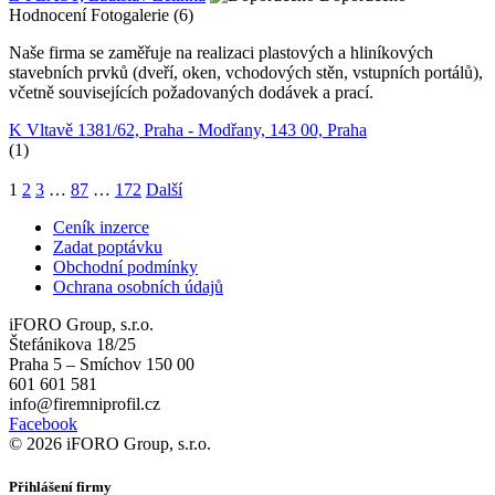
Hodnocení
Fotogalerie (6)
Naše firma se zaměřuje na realizaci plastových a hliníkových
stavebních prvků (dveří, oken, vchodových stěn, vstupních portálů),
včetně souvisejících požadovaných dodávek a prací.
K Vltavě 1381/62, Praha - Modřany, 143 00, Praha
(1)
1
2
3
…
87
…
172
Další
Ceník inzerce
Zadat poptávku
Obchodní podmínky
Ochrana osobních údajů
iFORO Group, s.r.o.
Štefánikova 18/25
Praha 5 – Smíchov 150 00
601 601 581
info@firemniprofil.cz
Facebook
© 2026 iFORO Group, s.r.o.
Přihlášení firmy