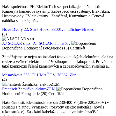
Naše společnost PK-ElektroTech se specializuje na činnosti:
Kamery a kamerové systémy, Zabezpečovací systémy, Elektrikáři,
Hromosvody. FV elektrárny . Zaměření, Konzultace a Cenová
nabídka samozřejmě…
Nové Dvory 22, Staré Hobzí, 38001, Jindřichův Hradec
(5)
AJ-SOLAR s.r.o - AJ-SOLAR Tlumačov
Doporučeno
Hodnocení
Fotogalerie (18)
Certifikát
Zaměřujeme se nejen na instalaci fotovoltaických elektráren, ale i na
revize a veškeré elektromontáže silnoproud i slaboproud. Provádíme
také komplexní řešení kamerových a zabezpečovacích systémů a…
Masarykova 355, TLUMAČOV, 76362, Zlín
(4)
František Žemlička, elektroZEM
Doporučeno
Hodnocení
Fotogalerie (20)
Certifikát
Naše činnosti: Elektroinstalace sítí 230/400 V (dříve 220/380V) v
souladu s platnou vyhláškou, rozvody elektro kabeláže (nové i
rekonstrukce). Zasekání kabeláže do zdí + zednické začištění,