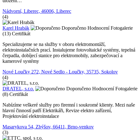
uložení…
Nádvorní, Liberec, 46006, Liberec
(4)
Karel Hrabák
Doporučeno
Hodnocení
Fotogalerie
(13)
Certifikát
Specializujeme se na služby v oboru elektromontáží,
elektroinstalačních prací. Instalujeme fotovoltaické systémy, tepelná
čerpadla, dobíjecí stanice pro elektromobily, zabezpečovací a
kamerové systémy
Nové Loučky 272, Nové Sedlo - Loučky, 35735, Sokolov
(4)
DRATEL, s.r.o.
Doporučeno
Hodnocení
Fotogalerie
(8)
Certifikát
Nabízíme veškeré služby pro firemní i soukromé klienty. Mezi naše
hlavní činností patří Elektrikáři, Revize elektro zařízení,
Projektování elektroinstalace
Masarykova 54, Zbýšov, 66411, Brno-venkov
(3)