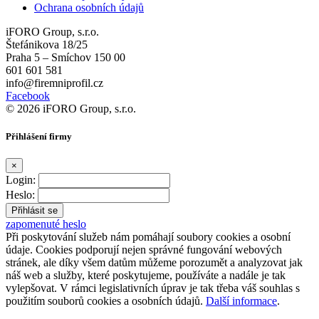
Ochrana osobních údajů
iFORO Group, s.r.o.
Štefánikova 18/25
Praha 5 – Smíchov 150 00
601 601 581
info@firemniprofil.cz
Facebook
© 2026 iFORO Group, s.r.o.
Přihlášení firmy
×
Login:
Heslo:
zapomenuté heslo
Při poskytování služeb nám pomáhají soubory cookies a osobní
údaje. Cookies podporují nejen správné fungování webových
stránek, ale díky všem datům můžeme porozumět a analyzovat jak
náš web a služby, které poskytujeme, používáte a nadále je tak
vylepšovat. V rámci legislativních úprav je tak třeba váš souhlas s
použitím souborů cookies a osobních údajů.
Další informace
.