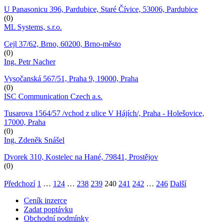
U Panasonicu 396, Pardubice, Staré Čívice, 53006, Pardubice
(0)
ML Systems, s.r.o.
Cejl 37/62, Brno, 60200, Brno-město
(0)
Ing. Petr Nacher
Vysočanská 567/51, Praha 9, 19000, Praha
(0)
ISC Communication Czech a.s.
Tusarova 1564/57 /vchod z ulice V Hájích/, Praha - Holešovice,
17000, Praha
(0)
Ing. Zdeněk Snášel
Dvorek 310, Kostelec na Hané, 79841, Prostějov
(0)
Předchozí
1
…
124
…
238
239
240
241
242
…
246
Další
Ceník inzerce
Zadat poptávku
Obchodní podmínky