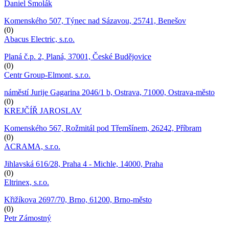
Daniel Smolák
Komenského 507, Týnec nad Sázavou, 25741, Benešov
(0)
Abacus Electric, s.r.o.
Planá č.p. 2, Planá, 37001, České Budějovice
(0)
Centr Group-Elmont, s.r.o.
náměstí Jurije Gagarina 2046/1 b, Ostrava, 71000, Ostrava-město
(0)
KREJČÍŘ JAROSLAV
Komenského 567, Rožmitál pod Třemšínem, 26242, Příbram
(0)
ACRAMA, s.r.o.
Jihlavská 616/28, Praha 4 - Michle, 14000, Praha
(0)
Eltrinex, s.r.o.
Křižíkova 2697/70, Brno, 61200, Brno-město
(0)
Petr Zámostný