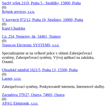
Suchý vršek 2119, Praha 5 - Stodůlky, 15800, Praha
(0)
Rejnok services, s.r.o.
V korytech 972/12, Praha 10, Strašnice, 10000, Praha
(0)
Karel Chudoba
č.p. 254, Nemojov, hk, 54461, Trutnov
(0)
Transcon Electronic SYSTEMS, s.r.o.
Specializujeme se na veškeré práce v oblasti Zabezpečovací
systémy, Zabezpečovací systémy, Vývoj aplikací na zakázku,
Ostatní.
Ohradské náměstí 1621/5, Praha 13, 15500, Praha
(0)
Laznet, s.r.o.
Zabezpečovací systémy, Poskytovatelé internetu, Internetové služby.
Zacpalova 379/27, Opava, 74601, Opava
(0)
APAG Elektronik, s.r.o.