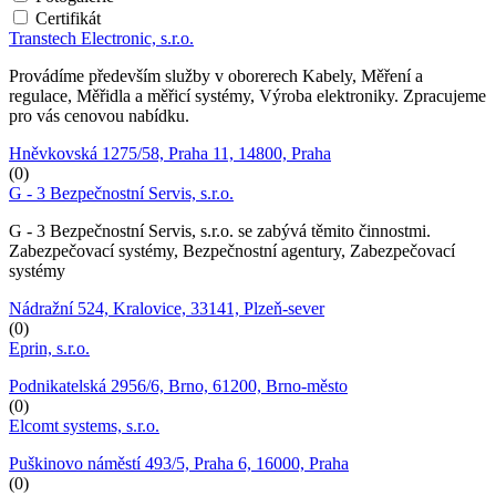
Certifikát
Transtech Electronic, s.r.o.
Provádíme především služby v oborerech Kabely, Měření a
regulace, Měřidla a měřicí systémy, Výroba elektroniky. Zpracujeme
pro vás cenovou nabídku.
Hněvkovská 1275/58, Praha 11, 14800, Praha
(0)
G - 3 Bezpečnostní Servis, s.r.o.
G - 3 Bezpečnostní Servis, s.r.o. se zabývá těmito činnostmi.
Zabezpečovací systémy, Bezpečnostní agentury, Zabezpečovací
systémy
Nádražní 524, Kralovice, 33141, Plzeň-sever
(0)
Eprin, s.r.o.
Podnikatelská 2956/6, Brno, 61200, Brno-město
(0)
Elcomt systems, s.r.o.
Puškinovo náměstí 493/5, Praha 6, 16000, Praha
(0)