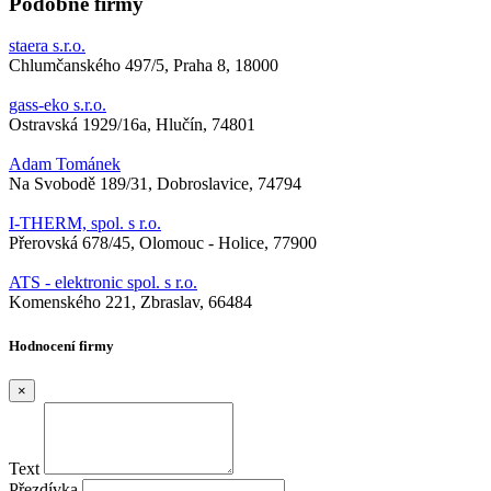
Podobné firmy
staera s.r.o.
Chlumčanského 497/5, Praha 8, 18000
gass-eko s.r.o.
Ostravská 1929/16a, Hlučín, 74801
Adam Tománek
Na Svobodě 189/31, Dobroslavice, 74794
I-THERM, spol. s r.o.
Přerovská 678/45, Olomouc - Holice, 77900
ATS - elektronic spol. s r.o.
Komenského 221, Zbraslav, 66484
Hodnocení firmy
×
Text
Přezdívka