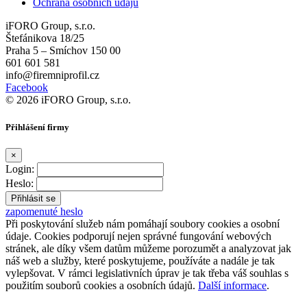
Ochrana osobních údajů
iFORO Group, s.r.o.
Štefánikova 18/25
Praha 5 – Smíchov 150 00
601 601 581
info@firemniprofil.cz
Facebook
© 2026 iFORO Group, s.r.o.
Přihlášení firmy
×
Login:
Heslo:
zapomenuté heslo
Při poskytování služeb nám pomáhají soubory cookies a osobní
údaje. Cookies podporují nejen správné fungování webových
stránek, ale díky všem datům můžeme porozumět a analyzovat jak
náš web a služby, které poskytujeme, používáte a nadále je tak
vylepšovat. V rámci legislativních úprav je tak třeba váš souhlas s
použitím souborů cookies a osobních údajů.
Další informace
.