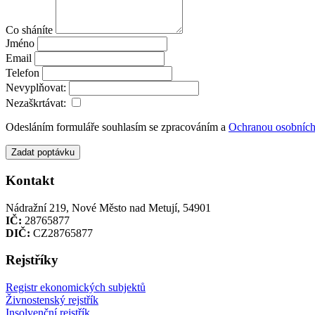
Co sháníte
Jméno
Email
Telefon
Nevyplňovat:
Nezaškrtávat:
Odesláním formuláře souhlasím se zpracováním a
Ochranou osobních
Zadat poptávku
Kontakt
Nádražní 219, Nové Město nad Metují, 54901
IČ:
28765877
DIČ:
CZ28765877
Rejstříky
Registr ekonomických subjektů
Živnostenský rejstřík
Insolvenční rejstřík