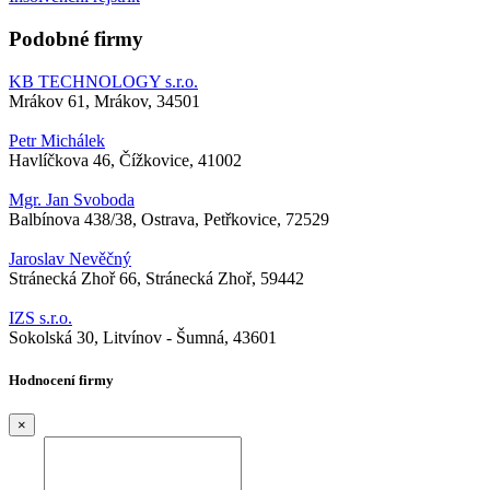
Podobné firmy
KB TECHNOLOGY s.r.o.
Mrákov 61, Mrákov, 34501
Petr Michálek
Havlíčkova 46, Čížkovice, 41002
Mgr. Jan Svoboda
Balbínova 438/38, Ostrava, Petřkovice, 72529
Jaroslav Nevěčný
Stránecká Zhoř 66, Stránecká Zhoř, 59442
IZS s.r.o.
Sokolská 30, Litvínov - Šumná, 43601
Hodnocení firmy
×