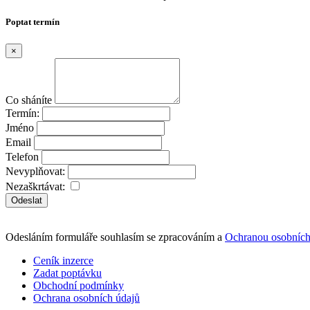
Poptat termín
×
Co sháníte
Termín:
Jméno
Email
Telefon
Nevyplňovat:
Nezaškrtávat:
Odeslat
Odesláním formuláře souhlasím se zpracováním a
Ochranou osobních
Ceník inzerce
Zadat poptávku
Obchodní podmínky
Ochrana osobních údajů