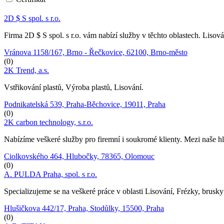
2D $ S spol. s r.o.
Firma 2D $ S spol. s r.o. vám nabízí služby v těchto oblastech. Lisov
Vránova 1158/167, Brno - Řečkovice, 62100, Brno-město
(0)
2K Trend, a.s.
Vstřikování plastů, Výroba plastů, Lisování.
Podnikatelská 539, Praha-Běchovice, 19011, Praha
(0)
2K carbon technology, s.r.o.
Nabízíme veškeré služby pro firemní i soukromé klienty. Mezi naše hla
Ciolkovského 464, Hlubočky, 78365, Olomouc
(0)
A. PULDA Praha, spol. s r.o.
Specializujeme se na veškeré práce v oblasti Lisování, Frézky, brusky
Hlušičkova 442/17, Praha, Stodůlky, 15500, Praha
(0)