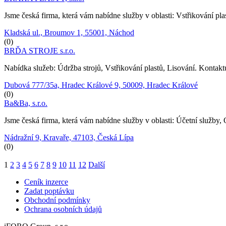
Jsme česká firma, která vám nabídne služby v oblasti: Vstřikování pla
Kladská ul., Broumov 1, 55001, Náchod
(0)
BRĎA STROJE s.r.o.
Nabídka služeb: Údržba strojů, Vstřikování plastů, Lisování. Kontak
Dubová 777/35a, Hradec Králové 9, 50009, Hradec Králové
(0)
Ba&Ba, s.r.o.
Jsme česká firma, která vám nabídne služby v oblasti: Účetní služby,
Nádražní 9, Kravaře, 47103, Česká Lípa
(0)
1
2
3
4
5
6
7
8
9
10
11
12
Další
Ceník inzerce
Zadat poptávku
Obchodní podmínky
Ochrana osobních údajů