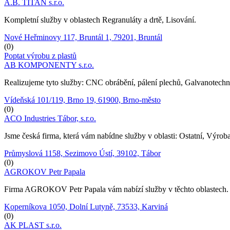
A.B. TITAN s.r.o.
Kompletní služby v oblastech Regranuláty a drtě, Lisování.
Nové Heřminovy 117, Bruntál 1, 79201, Bruntál
(0)
Poptat výrobu z plastů
AB KOMPONENTY s.r.o.
Realizujeme tyto služby: CNC obrábění, pálení plechů, Galvanotechn
Vídeňská 101/119, Brno 19, 61900, Brno-město
(0)
ACO Industries Tábor, s.r.o.
Jsme česká firma, která vám nabídne služby v oblasti: Ostatní, Výroba
Průmyslová 1158, Sezimovo Ústí, 39102, Tábor
(0)
AGROKOV Petr Papala
Firma AGROKOV Petr Papala vám nabízí služby v těchto oblastech. L
Koperníkova 1050, Dolní Lutyně, 73533, Karviná
(0)
AK PLAST s.r.o.