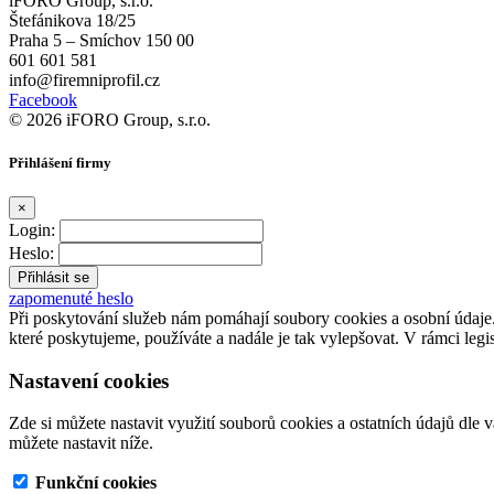
iFORO Group, s.r.o.
Štefánikova 18/25
Praha 5 – Smíchov 150 00
601 601 581
info@firemniprofil.cz
Facebook
© 2026 iFORO Group, s.r.o.
Přihlášení firmy
×
Login:
Heslo:
zapomenuté heslo
Při poskytování služeb nám pomáhají soubory cookies a osobní údaj
které poskytujeme, používáte a nadále je tak vylepšovat. V rámci legi
Nastavení cookies
Zde si můžete nastavit využití souborů cookies a ostatních údajů dle 
můžete nastavit níže.
Funkční cookies