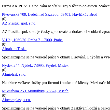
Firma AK PLAST s.r.o. vám nabízí služby v těchto oblastech. Svářecí
Pivovarská 709, Ledeč nad Sázavou, 58401, Havlíčkův Brod
(0)
AZ Plastik, spol. s r.o.
AZ Plastik, spol. s r.o. je český zpracovatel a dodavatel v oblasti z
V Háji 1069/30, Praha 7, 17000, Praha
(0)
Abraham Taska
Specializujeme se na veškeré práce v oblasti Lisování, Ohýbání a vys
Nýdek 244, Nýdek, 73995, Frýdek-Místek
(0)
Almiplast, s.r.o.
Nabízíme veškeré služby pro firemní i soukromé klienty. Mezi naše hl
Mikulůvka 259, Mikulůvka, 75624, Vsetín
(0)
Alucomplast, s.r.o.
Specializujeme se na veškeré práce v oblasti Zasklívání lodžií a balk