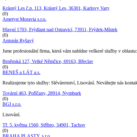
Krásný Les č.p. 113, Krásný Les, 36301, Karlovy Vary
(0)
Ametyst Moravia s.r.o.
Hlavní 1703, Frýdlant nad Ostravicí, 73911, Frýdek-Místek
(0)
Antonín Ryšavý
Jsme profesionální firma, která vám nabídne veškeré služby v oblast
Brněnská 127, Velké Němčice, 69163, Břeclav
(0)
BENEŠ a LÁT a.s.
Realizujeme tyto služby: Slévárenství, Lisování. Neváhejte nás konta
Tovární 463, Poříčany, 28914, Nymburk
(0)
BGI s.r.o.
Lisování.
Tř. 5. května 1560, Stříbro, 34901, Tachov
(0)
BRAHA PLASTY, s.r.o.