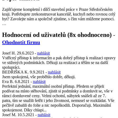
Zajišťujeme kompletní i dílčí stavební práce v Praze Středočeském
kraji. Potřebujete zrekonstruovat kancelář, kuchyň nebo rovnou celý
byt? Zavolejte nám a společně zjistíme, s čím vám můžeme pomoci.
…
Hodnocení od uživatelů (8x ohodnoceno)
-
Ohodnotit firmu
Josef H.
29.6.2023
-
nahlásit
Vstřícný přístup k informacím a pak dobrý přístup k realizaci opravy
ve stižených podmínkách. Děkuji za realizaci a těším se na další
spolupráci.
BEDŘIŠKA K.
9.9.2021
-
nahlásit
Jsem spokojená, vše proběhlo dobře, děkuji.
Eva B.
6.8.2021
-
nahlásit
Perfektní jednání, maximální osobní přístup. Předem se přijeli
podívat na místo stěhování, zjistit si podmínky a domluvit se, vše v
rámci domluvené ceny. Velmi ochotní, nábytek snášeli až ze 7.
patra, tím se snažili šetřit i jeho životnost, nemusel se rozkládat. Vše
pečlivě zabalili do folie a nic nepoškodili. Doporučuji. Maximální
spokojenost. Díky chlapi...
Josef M.
10.5.2021
-
nahlásit