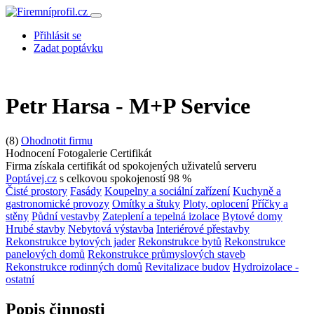
Přihlásit se
Zadat poptávku
Petr Harsa - M+P Service
(8)
Ohodnotit firmu
Hodnocení
Fotogalerie
Certifikát
Firma získala certifikát od spokojených uživatelů serveru
Poptávej.cz
s celkovou spokojeností 98 %
Čisté prostory
Fasády
Koupelny a sociální zařízení
Kuchyně a
gastronomické provozy
Omítky a štuky
Ploty, oplocení
Příčky a
stěny
Půdní vestavby
Zateplení a tepelná izolace
Bytové domy
Hrubé stavby
Nebytová výstavba
Interiérové přestavby
Rekonstrukce bytových jader
Rekonstrukce bytů
Rekonstrukce
panelových domů
Rekonstrukce průmyslových staveb
Rekonstrukce rodinných domů
Revitalizace budov
Hydroizolace -
ostatní
Popis činnosti