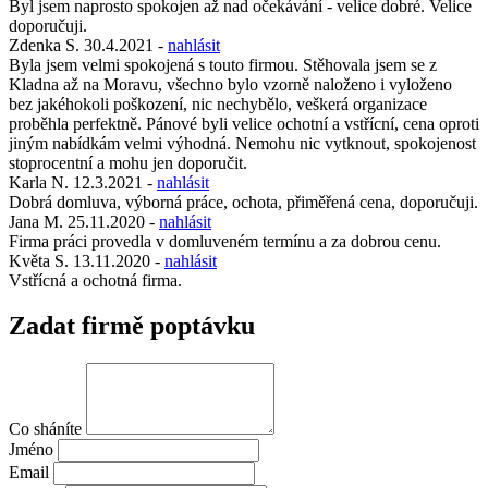
Byl jsem naprosto spokojen až nad očekávání - velice dobré. Velice
doporučuji.
Zdenka S.
30.4.2021
-
nahlásit
Byla jsem velmi spokojená s touto firmou. Stěhovala jsem se z
Kladna až na Moravu, všechno bylo vzorně naloženo i vyloženo
bez jakéhokoli poškození, nic nechybělo, veškerá organizace
proběhla perfektně. Pánové byli velice ochotní a vstřícní, cena oproti
jiným nabídkám velmi výhodná. Nemohu nic vytknout, spokojenost
stoprocentní a mohu jen doporučit.
Karla N.
12.3.2021
-
nahlásit
Dobrá domluva, výborná práce, ochota, přiměřená cena, doporučuji.
Jana M.
25.11.2020
-
nahlásit
Firma práci provedla v domluveném termínu a za dobrou cenu.
Květa S.
13.11.2020
-
nahlásit
Vstřícná a ochotná firma.
Zadat firmě poptávku
Co sháníte
Jméno
Email