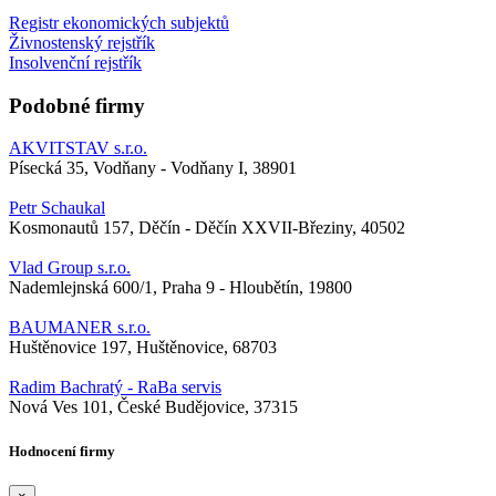
Registr ekonomických subjektů
Živnostenský rejstřík
Insolvenční rejstřík
Podobné firmy
AKVITSTAV s.r.o.
Písecká 35, Vodňany - Vodňany I, 38901
Petr Schaukal
Kosmonautů 157, Děčín - Děčín XXVII-Březiny, 40502
Vlad Group s.r.o.
Nademlejnská 600/1, Praha 9 - Hloubětín, 19800
BAUMANER s.r.o.
Huštěnovice 197, Huštěnovice, 68703
Radim Bachratý - RaBa servis
Nová Ves 101, České Budějovice, 37315
Hodnocení firmy