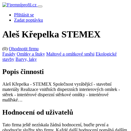
Přihlásit se
Zadat poptávku
Aleš Křepelka STEMEX
(0)
Ohodnotit firmu
Fasády
Omítky a štuky
Maltové a omítkové směsi
Ekologické
stavby
Barvy, laky
Popis činnosti
Aleš Křepelka - STEMEX Společnost vyrábějící - stavební
materiály Realizace vnitřních disperzních interierových omítek -
stěrek - interiérové disperzní stěrkové omítky - interiérové
malířské…
Hodnocení od uživatelů
Tato firma ještě nezískala žádná hodnocení, buďte první a
ohodnoťte služby této firmy. Každé další hodnocení pomáhá dalším