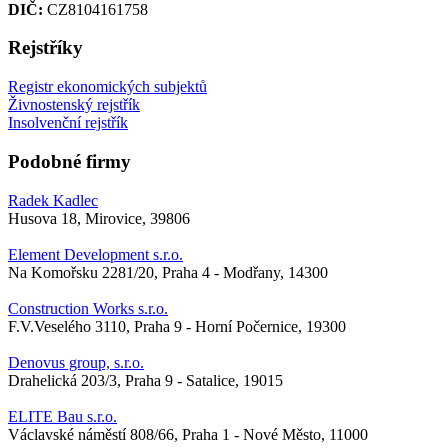
DIČ:
CZ8104161758
Rejstříky
Registr ekonomických subjektů
Živnostenský rejstřík
Insolvenční rejstřík
Podobné firmy
Radek Kadlec
Husova 18, Mirovice, 39806
Element Development s.r.o.
Na Komořsku 2281/20, Praha 4 - Modřany, 14300
Construction Works s.r.o.
F.V.Veselého 3110, Praha 9 - Horní Počernice, 19300
Denovus group, s.r.o.
Drahelická 203/3, Praha 9 - Satalice, 19015
ELITE Bau s.r.o.
Václavské náměstí 808/66, Praha 1 - Nové Město, 11000