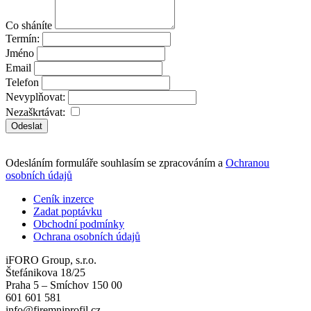
Co sháníte
Termín:
Jméno
Email
Telefon
Nevyplňovat:
Nezaškrtávat:
Odeslat
Odesláním formuláře souhlasím se zpracováním a
Ochranou
osobních údajů
Ceník inzerce
Zadat poptávku
Obchodní podmínky
Ochrana osobních údajů
iFORO Group, s.r.o.
Štefánikova 18/25
Praha 5 – Smíchov 150 00
601 601 581
info@firemniprofil.cz