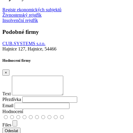
Registr ekonomických subjektů
Živnostenský rejstřík
Insolvenční rejstřík
Podobné firmy
CUB.SYSTEMS s.r.o.
Hajnice 127, Hajnice, 54466
Hodnocení firmy
×
Text
Přezdívka
Email
Hodnocení
Files