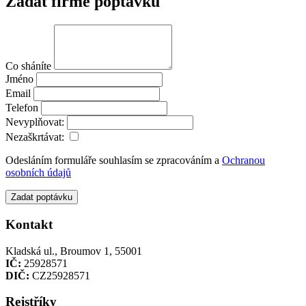
Zadat firmě poptávku
Co sháníte
Jméno
Email
Telefon
Nevyplňovat:
Nezaškrtávat:
Odesláním formuláře souhlasím se zpracováním a
Ochranou
osobních údajů
Zadat poptávku
Kontakt
Kladská ul., Broumov 1, 55001
IČ:
25928571
DIČ:
CZ25928571
Rejstříky