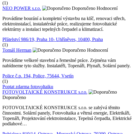
(1)
NEO POWER s.r.o.
Doporučeno
Hodnocení
Provádíme bourání a kompletní výstavbu na klíč, renovaci střech,
elektroinstalací, instalatérské práce, realizujeme fotovoltaické
elektrárny a instalaci tepelných čerpadel a klimatizací.
Přátelství 986/19, Praha 10- Uhříněves, 10400, Praha
(1)
Tomáš Herman
Doporučeno
Hodnocení
Provádíme veškeré stavební a řemeslné práce. Zejména vám
nabídneme tyto služby. Instalatéři, Topenáři, Plynaři, Solární panely.
Police č.p. 194, Police, 75644, Vsetín
(1)
Poptat zdarma fotovoltaiku
FOTOVOLTAICKÉ KONSTRUKCE s.r.o.
Doporučeno
FOTOVOLTAICKÉ KONSTRUKCE s.r.o. se zabývá těmito
činnostmi. Solární panely, Fotovoltaika a větrná energie, Elektrikáři,
Topenáři, Projektování elektroinstalace, Tepelná čerpadla, Elektrické
podlahové…
Pobialova 819/14, Ostrava - Moravská Ostrava, 70200, Ostrava-