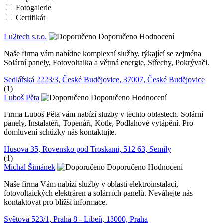
Fotogalerie
Certifikát
Lu2tech s.r.o.
Doporučeno
Hodnocení
Naše firma vám nabídne komplexní služby, týkající se zejména
Solární panely, Fotovoltaika a větrná energie, Střechy, Pokrývači.
Sedlářská 2223/3, České Budějovice, 37007, České Budějovice
(1)
Luboš Pěta
Doporučeno
Hodnocení
Firma Luboš Pěta vám nabízí služby v těchto oblastech. Solární
panely, Instalatéři, Topenáři, Kotle, Podlahové vytápění. Pro
domluvení schůzky nás kontaktujte.
Husova 35, Rovensko pod Troskami, 512 63, Semily
(1)
Michal Šimánek
Doporučeno
Hodnocení
Naše firma Vám nabízí služby v oblasti elektroinstalací,
fotovoltaických elektráren a solárních panelů. Neváhejte nás
kontaktovat pro bližší informace.
Světova 523/1, Praha 8 - Libeň, 18000, Praha