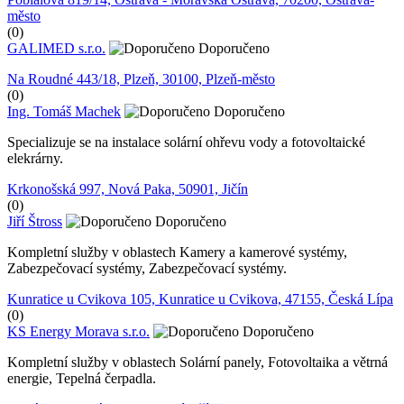
město
(0)
GALIMED s.r.o.
Doporučeno
Na Roudné 443/18, Plzeň, 30100, Plzeň-město
(0)
Ing. Tomáš Machek
Doporučeno
Specializuje se na instalace solární ohřevu vody a fotovoltaické
elekrárny.
Krkonošská 997, Nová Paka, 50901, Jičín
(0)
Jiří Štross
Doporučeno
Kompletní služby v oblastech Kamery a kamerové systémy,
Zabezpečovací systémy, Zabezpečovací systémy.
Kunratice u Cvikova 105, Kunratice u Cvikova, 47155, Česká Lípa
(0)
KS Energy Morava s.r.o.
Doporučeno
Kompletní služby v oblastech Solární panely, Fotovoltaika a větrná
energie, Tepelná čerpadla.