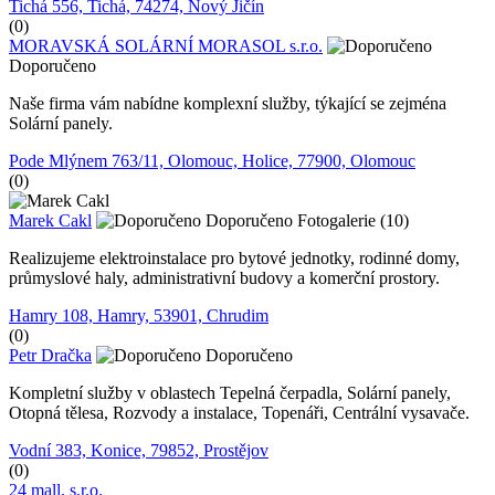
Tichá 556, Tichá, 74274, Nový Jičín
(0)
MORAVSKÁ SOLÁRNÍ MORASOL s.r.o.
Doporučeno
Naše firma vám nabídne komplexní služby, týkající se zejména
Solární panely.
Pode Mlýnem 763/11, Olomouc, Holice, 77900, Olomouc
(0)
Marek Cakl
Doporučeno
Fotogalerie (10)
Realizujeme elektroinstalace pro bytové jednotky, rodinné domy,
průmyslové haly, administrativní budovy a komerční prostory.
Hamry 108, Hamry, 53901, Chrudim
(0)
Petr Dračka
Doporučeno
Kompletní služby v oblastech Tepelná čerpadla, Solární panely,
Otopná tělesa, Rozvody a instalace, Topenáři, Centrální vysavače.
Vodní 383, Konice, 79852, Prostějov
(0)
24 mall, s.r.o.