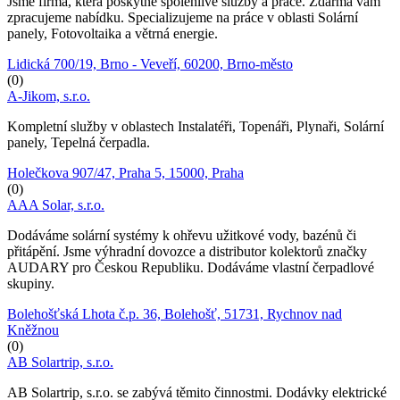
Jsme firma, která poskytne spolehlivé služby a práce. Zdarma vám
zpracujeme nabídku. Specializujeme na práce v oblasti Solární
panely, Fotovoltaika a větrná energie.
Lidická 700/19, Brno - Veveří, 60200, Brno-město
(0)
A-Jikom, s.r.o.
Kompletní služby v oblastech Instalatéři, Topenáři, Plynaři, Solární
panely, Tepelná čerpadla.
Holečkova 907/47, Praha 5, 15000, Praha
(0)
AAA Solar, s.r.o.
Dodáváme solární systémy k ohřevu užitkové vody, bazénů či
přitápění. Jsme výhradní dovozce a distributor kolektorů značky
AUDARY pro Českou Republiku. Dodáváme vlastní čerpadlové
skupiny.
Bolehošťská Lhota č.p. 36, Bolehošť, 51731, Rychnov nad
Kněžnou
(0)
AB Solartrip, s.r.o.
AB Solartrip, s.r.o. se zabývá těmito činnostmi. Dodávky elektrické