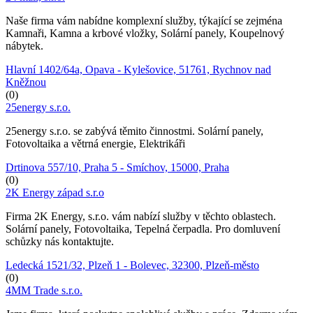
Naše firma vám nabídne komplexní služby, týkající se zejména
Kamnaři, Kamna a krbové vložky, Solární panely, Koupelnový
nábytek.
Hlavní 1402/64a, Opava - Kylešovice, 51761, Rychnov nad
Kněžnou
(0)
25energy s.r.o.
25energy s.r.o. se zabývá těmito činnostmi. Solární panely,
Fotovoltaika a větrná energie, Elektrikáři
Drtinova 557/10, Praha 5 - Smíchov, 15000, Praha
(0)
2K Energy západ s.r.o
Firma 2K Energy, s.r.o. vám nabízí služby v těchto oblastech.
Solární panely, Fotovoltaika, Tepelná čerpadla. Pro domluvení
schůzky nás kontaktujte.
Ledecká 1521/32, Plzeň 1 - Bolevec, 32300, Plzeň-město
(0)
4MM Trade s.r.o.