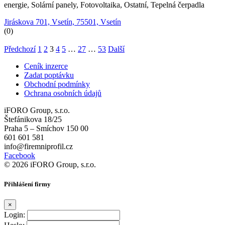
energie, Solární panely, Fotovoltaika, Ostatní, Tepelná čerpadla
Jiráskova 701, Vsetín, 75501, Vsetín
(0)
Předchozí
1
2
3
4
5
…
27
…
53
Další
Ceník inzerce
Zadat poptávku
Obchodní podmínky
Ochrana osobních údajů
iFORO Group, s.r.o.
Štefánikova 18/25
Praha 5 – Smíchov 150 00
601 601 581
info@firemniprofil.cz
Facebook
© 2026 iFORO Group, s.r.o.
Přihlášení firmy
×
Login: