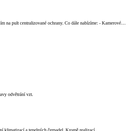
m na pult centralizované ochrany. Co dále nabízíme: - Kamerové…
avy odvětrání vzt.
ní klimatizací a tepelných čerpadel. Kromě realizací,…