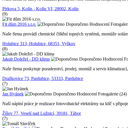
Pírkova 5, Kolín - Kolín VI, 28002, Kolín
(9)
Fit dům 2016 s.r.o.
Doporučeno
Hodnocení
Fotogaler
Naše firma provádí chemické čištění topných systémů, montáže solárn
Holubice 313, Holubice, 68351, Vyškov
(8)
Jakub Doležel - DD klima
Doporučeno
Hodnocení
Fo
Naše firma poskytuje poradenství, prodej, montáž a servis klimatizac
Dražkovice 73, Pardubice, 53333, Pardubice
(7)
Jan Hyánek
Doporučeno
Hodnocení
Fotogalerie (24)
Naší náplní práce je realizace fotovoltaické elektrárny na klíč s při
Žíšov 77, Veselí nad Lužnicí, 39181, Tábor
(7)