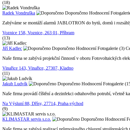
(18)
Radek Vondruška
Doporučeno
Hodnocení
Fotogaleri
Zabýváme se montáží alarmů JABLOTRON do bytů, domů i rozsáhlých 
Voznice 158, Voznice, 263 01, Příbram
(13)
Jiří Kadlec
Doporučeno
Hodnocení
Fotogalerie (3)
Ce
Naše firma se zabývá projekční činností v oboru Fotovoltaických ele
Vinařice 143, Vinařice, 27307, Kladno
(11)
Jakub Ludvík
Doporučeno
Hodnocení
Fotogalerie (1
Naše firma provádí číštění a dezinfekci odtahového potrubí, včetně k
Na Výsluní 88, Dřísy, 27714, Praha-východ
(9)
KLIMASTAR servis s.r.o.
Doporučeno
Hodnocení
F
Naše firma se zabývá realizací průmyslového chlazení strojírenských 