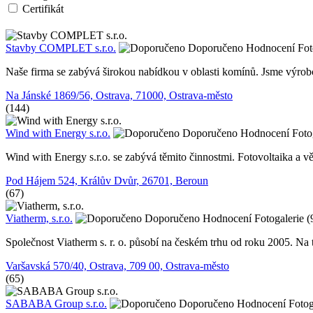
Certifikát
Stavby COMPLET s.r.o.
Doporučeno
Hodnocení
Fot
Naše firma se zabývá širokou nabídkou v oblasti komínů. Jsme výro
Na Jánské 1869/56, Ostrava, 71000, Ostrava-město
(144)
Wind with Energy s.r.o.
Doporučeno
Hodnocení
Foto
Wind with Energy s.r.o. se zabývá těmito činnostmi. Fotovoltaika a vě
Pod Hájem 524, Králův Dvůr, 26701, Beroun
(67)
Viatherm, s.r.o.
Doporučeno
Hodnocení
Fotogalerie (
Společnost Viatherm s. r. o. působí na českém trhu od roku 2005. N
Varšavská 570/40, Ostrava, 709 00, Ostrava-město
(65)
SABABA Group s.r.o.
Doporučeno
Hodnocení
Fotog