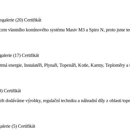
ogalerie (20)
Certifikát
bcem vlastního komínového systému Masiv M3 a Spiro N, proto jsme ted
galerie (17)
Certifikát
trná energie, Instalatéři, Plynaři, Topenáři, Kotle, Karmy, Teploměry 
9)
Certifikát
a trh dodáváme výrobky, regulační techniku a náhradní díly z oblast
alerie (5)
Certifikát