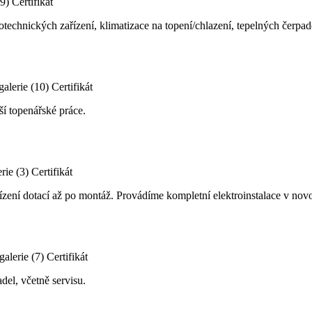
(9)
Certifikát
echnických zařízení, klimatizace na topení/chlazení, tepelných čerpade
galerie (10)
Certifikát
ší topenářské práce.
rie (3)
Certifikát
řízení dotací až po montáž. Provádíme kompletní elektroinstalace v nov
galerie (7)
Certifikát
del, včetně servisu.