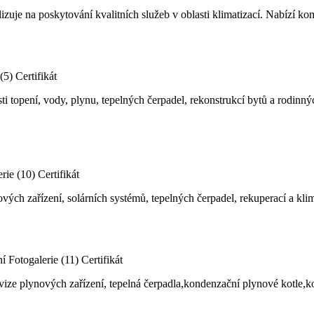
zuje na poskytování kvalitních služeb v oblasti klimatizací. Nabízí kom
(5)
Certifikát
ti topení, vody, plynu, tepelných čerpadel, rekonstrukcí bytů a rodinn
rie (10)
Certifikát
nových zařízení, solárních systémů, tepelných čerpadel, rekuperací a 
ní
Fotogalerie (11)
Certifikát
evize plynových zařízení, tepelná čerpadla,kondenzační plynové kotle,k