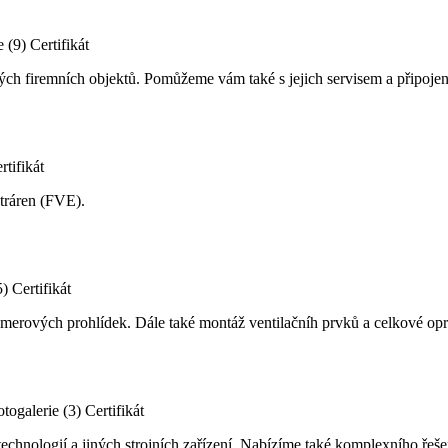
e (9)
Certifikát
firemních objektů. Pomůžeme vám také s jejich servisem a připojení
rtifikát
ktráren (FVE).
5)
Certifikát
amerových prohlídek. Dále také montáž ventilačníh prvků a celkové opr
otogalerie (3)
Certifikát
technologií a jiných strojních zařízení. Nabízíme také komplexního řeše