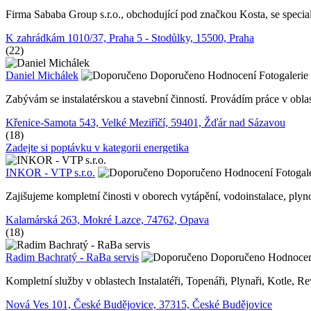
Firma Sababa Group s.r.o., obchodující pod značkou Kosta, se speciali
K zahrádkám 1010/37, Praha 5 - Stodůlky, 15500, Praha
(22)
Daniel Michálek
Doporučeno
Hodnocení
Fotogalerie 
Zabývám se instalatérskou a stavební činností. Provádím práce v oblas
Křenice-Samota 543, Velké Meziříčí, 59401, Žďár nad Sázavou
(18)
Zadejte si poptávku v kategorii energetika
INKOR - VTP s.r.o.
Doporučeno
Hodnocení
Fotogale
Zajišujeme kompletní činosti v oborech vytápění, vodoinstalace, ply
Kalamárská 263, Mokré Lazce, 74762, Opava
(18)
Radim Bachratý - RaBa servis
Doporučeno
Hodnoce
Kompletní služby v oblastech Instalatéři, Topenáři, Plynaři, Kotle, R
Nová Ves 101, České Budějovice, 37315, České Budějovice