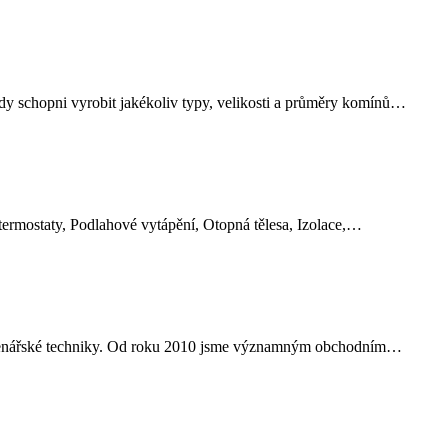
y schopni vyrobit jakékoliv typy, velikosti a průměry komínů…
a termostaty, Podlahové vytápění, Otopná tělesa, Izolace,…
i topenářské techniky. Od roku 2010 jsme významným obchodním…