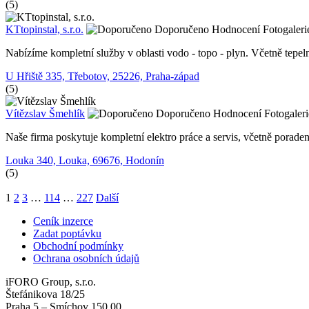
(5)
KTtopinstal, s.r.o.
Doporučeno
Hodnocení
Fotogaleri
Nabízíme kompletní služby v oblasti vodo - topo - plyn. Včetně tepe
U Hřiště 335, Třebotov, 25226, Praha-západ
(5)
Vítězslav Šmehlík
Doporučeno
Hodnocení
Fotogaleri
Naše firma poskytuje kompletní elektro práce a servis, včetně poradenst
Louka 340, Louka, 69676, Hodonín
(5)
1
2
3
…
114
…
227
Další
Ceník inzerce
Zadat poptávku
Obchodní podmínky
Ochrana osobních údajů
iFORO Group, s.r.o.
Štefánikova 18/25
Praha 5 – Smíchov 150 00