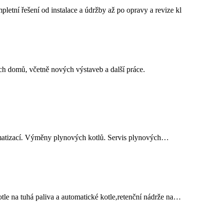
pletní řešení od instalace a údržby až po opravy a revize kl
ých domů, včetně nových výstaveb a další práce.
klimatizací. Výměny plynových kotlů. Servis plynových…
otle na tuhá paliva a automatické kotle,retenční nádrže na…