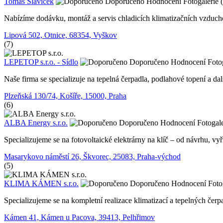
Tomáš Slavíček
Doporučeno
Hodnocení
Fotogalerie 
Nabízíme dodávku, montáž a servis chladicích klimatizačních vzduchot
Lipová 502, Otnice, 68354, Vyškov
(7)
LEPETOP s.r.o. - Sídlo
Doporučeno
Hodnocení
Foto
Naše firma se specializuje na tepelná čerpadla, podlahové topení a dal
Plzeňská 130/74, Košíře, 15000, Praha
(6)
ALBA Energy s.r.o.
Doporučeno
Hodnocení
Fotogale
Specializujeme se na fotovoltaické elektrárny na klíč – od návrhu, vy
Masarykovo náměstí 26, Škvorec, 25083, Praha-východ
(5)
KLIMA KÁMEN s.r.o.
Doporučeno
Hodnocení
Foto
Specializujeme se na kompletní realizace klimatizací a tepelných čerpa
Kámen 41, Kámen u Pacova, 39413, Pelhřimov