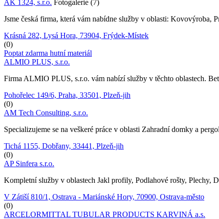
AK 1324, s.r.o.
Fotogalerie (7)
Jsme česká firma, která vám nabídne služby v oblasti: Kovovýroba, Pro
Krásná 282, Lysá Hora, 73904, Frýdek-Místek
(0)
Poptat zdarma hutní materiál
ALMIO PLUS, s.r.o.
Firma ALMIO PLUS, s.r.o. vám nabízí služby v těchto oblastech. Beton
Pohořelec 149/6, Praha, 33501, Plzeň-jih
(0)
AM Tech Consulting, s.r.o.
Specializujeme se na veškeré práce v oblasti Zahradní domky a pergo
Tichá 1155, Dobřany, 33441, Plzeň-jih
(0)
AP Sinfera s.r.o.
Kompletní služby v oblastech Jakl profily, Podlahové rošty, Plechy, Dr
V Zátiší 810/1, Ostrava - Mariánské Hory, 70900, Ostrava-město
(0)
ARCELORMITTAL TUBULAR PRODUCTS KARVINÁ a.s.