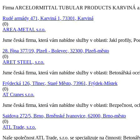
Firma ARCELORMITTAL TUBULAR PRODUCTS KARVINÁ a.s. vám nabízí 
Rudé armády 471, Karviná 1, 73301, Karviná
(0)
AREA-METAL s.r.o.
Jsme česká firma, která vám nabídne služby v oblasti: Jakl profily, Po
28. října 377/19, Plzeň - Bolevec, 32300, Plzeň-město
(0)
ARET STEEL, s.r.o.
Jsme česká firma, která vám nabídne služby v oblasti: Betonářská ocel,
Frýdecká 126, Třinec, Staré Město, 73961, Frýdek-Místek
(0)
AT Cranes s.r.o.
Jsme česká firma, která vám nabídne služby v oblasti: Bezpečnost, och
Saidova 272/5, Brno, Brněnské Ivanovice, 62000, Brno-město
(0)
ATL Trade, s.r.o.
Naše společnost ATL Trade, s.r.o. se specializuje na činnosti: Betonářs