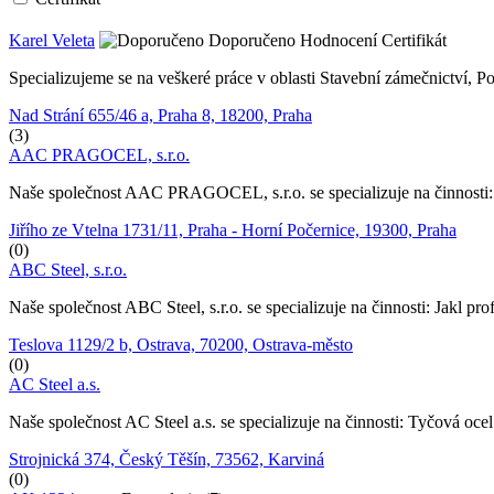
Karel Veleta
Doporučeno
Hodnocení
Certifikát
Specializujeme se na veškeré práce v oblasti Stavební zámečnictví, 
Nad Strání 655/46 a, Praha 8, 18200, Praha
(3)
AAC PRAGOCEL, s.r.o.
Naše společnost AAC PRAGOCEL, s.r.o. se specializuje na činnosti: Be
Jiřího ze Vtelna 1731/11, Praha - Horní Počernice, 19300, Praha
(0)
ABC Steel, s.r.o.
Naše společnost ABC Steel, s.r.o. se specializuje na činnosti: Jakl prof
Teslova 1129/2 b, Ostrava, 70200, Ostrava-město
(0)
AC Steel a.s.
Naše společnost AC Steel a.s. se specializuje na činnosti: Tyčová ocel
Strojnická 374, Český Těšín, 73562, Karviná
(0)