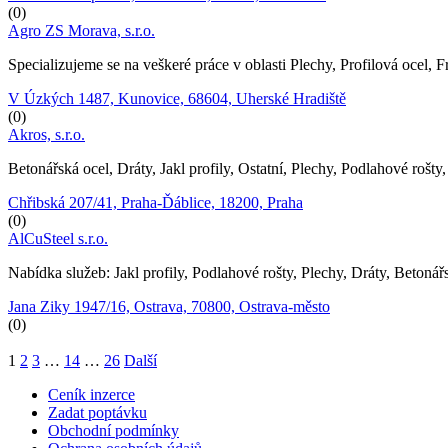
(0)
Agro ZS Morava, s.r.o.
Specializujeme se na veškeré práce v oblasti Plechy, Profilová ocel, 
V Úzkých 1487, Kunovice, 68604, Uherské Hradiště
(0)
Akros, s.r.o.
Betonářská ocel, Dráty, Jakl profily, Ostatní, Plechy, Podlahové rošty,
Chřibská 207/41, Praha-Ďáblice, 18200, Praha
(0)
AlCuSteel s.r.o.
Nabídka služeb: Jakl profily, Podlahové rošty, Plechy, Dráty, Betoná
Jana Ziky 1947/16, Ostrava, 70800, Ostrava-město
(0)
1
2
3
…
14
…
26
Další
Ceník inzerce
Zadat poptávku
Obchodní podmínky