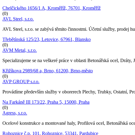
Chelčického 1656/1 A, Kroměříž, 76701, Kroměříž
(0)
AVL Steel, s.r.o.
AVL Steel, s.r.o. se zabývá těmito činnostmi. Účetní služby, prodej hut
Třebětínská 125/23, Letovice, 67961, Blansko
(0)
AVM Metal, s.r.o.
Specializujeme se na veškeré práce v oblasti Betonářská ocel, Dráty, J
Křižíkova 2989/68 a, Brno, 61200, Brno-město
(0)
AVP GROUP s.r.o.
Provádíme především služby v oborerech Plechy, Trubky, Ostatní, Pr
Na Farkáně III 173/22, Praha 5, 15000, Praha
(0)
Agress, s.r.o.
Ocelové konstrukce a montované haly, Profilová ocel, Betonářská oce
Rohoznice č.p. 101, Rohoznice, 53341, Pardubice