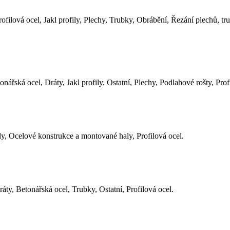
filová ocel, Jakl profily, Plechy, Trubky, Obrábění, Řezání plechů, tru
ářská ocel, Dráty, Jakl profily, Ostatní, Plechy, Podlahové rošty, Pro
ly, Ocelové konstrukce a montované haly, Profilová ocel.
áty, Betonářská ocel, Trubky, Ostatní, Profilová ocel.