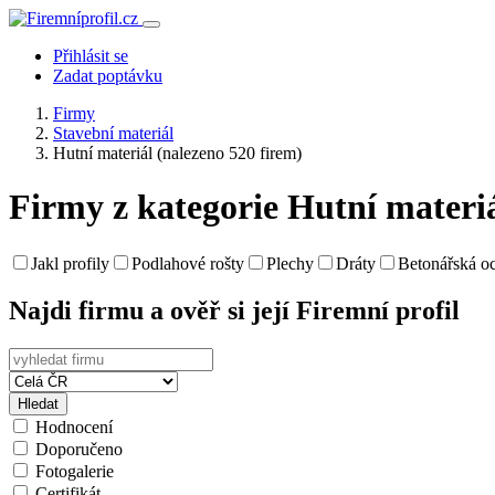
Přihlásit se
Zadat poptávku
Firmy
Stavební materiál
Hutní materiál
(nalezeno 520 firem)
Firmy z kategorie Hutní materi
Jakl profily
Podlahové rošty
Plechy
Dráty
Betonářská oc
Najdi firmu a ověř si její Firemní profil
Hledat
Hodnocení
Doporučeno
Fotogalerie
Certifikát