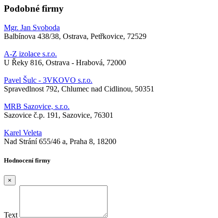
Podobné firmy
Mgr. Jan Svoboda
Balbínova 438/38, Ostrava, Petřkovice, 72529
A-Z izolace s.r.o.
U Řeky 816, Ostrava - Hrabová, 72000
Pavel Šulc - 3VKOVO s.r.o.
Spravedlnost 792, Chlumec nad Cidlinou, 50351
MRB Sazovice, s.r.o.
Sazovice č.p. 191, Sazovice, 76301
Karel Veleta
Nad Strání 655/46 a, Praha 8, 18200
Hodnocení firmy
×
Text