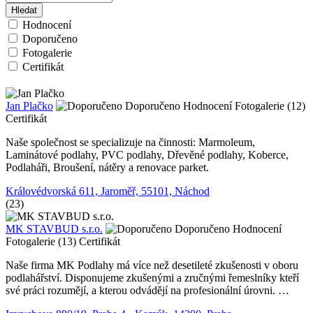
Hledat
Hodnocení
Doporučeno
Fotogalerie
Certifikát
Jan Plačko
Doporučeno
Hodnocení
Fotogalerie (12)
Certifikát
Naše společnost se specializuje na činnosti: Marmoleum,
Laminátové podlahy, PVC podlahy, Dřevěné podlahy, Koberce,
Podlaháři, Broušení, nátěry a renovace parket.
Královédvorská 611, Jaroměř, 55101, Náchod
(23)
MK STAVBUD s.r.o.
Doporučeno
Hodnocení
Fotogalerie (13)
Certifikát
Naše firma MK Podlahy má více než desetileté zkušenosti v oboru
podlahářství. Disponujeme zkušenými a zručnými řemeslníky kteří
své práci rozumějí, a kterou odvádějí na profesionální úrovni. …