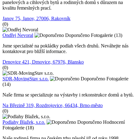
panelových a cihlových bytů a rodinných domů s důrazem na
kvalitu řemeslných prací.
Janov 75, Janov, 27006, Rakovník
(0)
Ondřej Nevoral
Doporučeno
Fotogalerie (13)
Jsme specialisté na pokládky podlah všech druhů. Neváhejte nás
kontaktovat pro bližší informace.
Drnovice 421, Drnovice, 67976, Blansko
(0)
SDR-MovingStav s.r.o.
Doporučeno
Fotogalerie
(14)
Naše firma se specializuje na výstavby i rekonstrukce domů a bytů.
Na Březině 319, Rozdrojovice, 66434, Brno-město
(0)
Podlahy Blažek, s.r.o.
Doporučeno
Hodnocení
Fotogalerie (18)
Naše rodinná firma na českém trhu působí již od roku 1998.