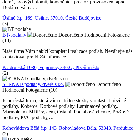
domů, bytových domů, komerčních prostor, provozoven, apod.
Dodáme vám a…
Úsilné č.p. 169, Úsilné, 37010, České Budějovice
(3)
BT-podlahy
Doporučeno
Hodnocení
Fotogalerie
(10)
Naše firma Vám nabízí kompletní realizace podlah. Neváhejte nás
kontaktovat pro bližší informace.
Kladrubská 1086, Vejprnice, 33027, Plzeň-město
(2)
STRNAD podlahy, dveře s.r.o.
Doporučeno
Hodnocení
Fotogalerie (10)
Jsme česká firma, která vám nabídne služby v oblasti: Dřevěné
podlahy, Koberce, Korkové podlahy, Laminátové podlahy,
Marmoleum, MDF systém, Ostatní, Podlahová chemie, Pryžové
podlahy, PVC podlahy,…
Rohovládova Bělá č.p. 143, Rohovládova Bělá, 53343, Pardubice
(2)