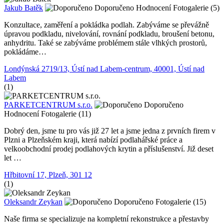
Jakub Batěk
Doporučeno
Hodnocení
Fotogalerie (5)
Konzultace, zaměření a pokládka podlah. Zabýváme se převážně
úpravou podkladu, nivelování, rovnání podkladu, broušení betonu,
anhydritu. Také se zabýváme problémem stále vlhkých prostorů,
pokládáme…
Londýnská 2719/13, Ústí nad Labem-centrum, 40001, Ústí nad
Labem
(1)
PARKETCENTRUM s.r.o.
Doporučeno
Hodnocení
Fotogalerie (11)
Dobrý den, jsme tu pro vás již 27 let a jsme jedna z prvních firem v
Plzni a Plzeňském kraji, která nabízí podlahářské práce a
velkoobchodní prodej podlahových krytin a příslušenství. Již deset
let …
Hřbitovní 17, Plzeň, 301 12
(1)
Oleksandr Zeykan
Doporučeno
Fotogalerie (15)
Naše firma se specializuje na kompletní rekonstrukce a přestavby