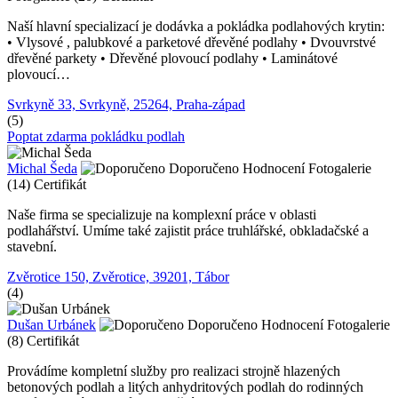
Naší hlavní specializací je dodávka a pokládka podlahových krytin:
• Vlysové , palubkové a parketové dřevěné podlahy • Dvouvrstvé
dřevěné parkety • Dřevěné plovoucí podlahy • Laminátové
plovoucí…
Svrkyně 33, Svrkyně, 25264, Praha-západ
(5)
Poptat zdarma pokládku podlah
Michal Šeda
Doporučeno
Hodnocení
Fotogalerie
(14)
Certifikát
Naše firma se specializuje na komplexní práce v oblasti
podlahářství. Umíme také zajistit práce truhlářské, obkladačské a
stavební.
Zvěrotice 150, Zvěrotice, 39201, Tábor
(4)
Dušan Urbánek
Doporučeno
Hodnocení
Fotogalerie
(8)
Certifikát
Provádíme kompletní služby pro realizaci strojně hlazených
betonových podlah a litých anhydritových podlah do rodinných