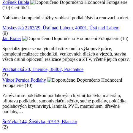
Zděnek Bubla
Doporučeno
Hodnocení
Fotogalerie
(10)
Certifikát
Nabízíme kompletní služby v oblasti podlahářství a renovací parket.
Moskevská 2263/29, Ústí nad Labem, 40001, Ústí nad Labem
(9)
Jan Exner
Doporučeno
Hodnocení
Fotogalerie (15)
Specializujeme se na tyto oblasti: zemní a výkopové práce,
kompletní realizace chodníků, venkovních dlažeb a vjezdů, stavba
všech druhů oplocení, realizace přípojek a ZTV, včetně jejich oprav.
Prachatická 20, Lhenice, 38402, Prachatice
(2)
Viktor Pernica Podlahy
Doporučeno
Hodnocení
Fotogalerie (10)
Zabývám se pokládkou podlahových krytin(dodávka materiálu,
příprava podkladu, samonivelační stěrky, suché podlahy, pokládka
podlahových krytin(vinyl, laminát, PVC, marmoluem, dřevěné
podlahy,…
Šošůvka 144, Šošůvka, 67913, Blansko
(2)