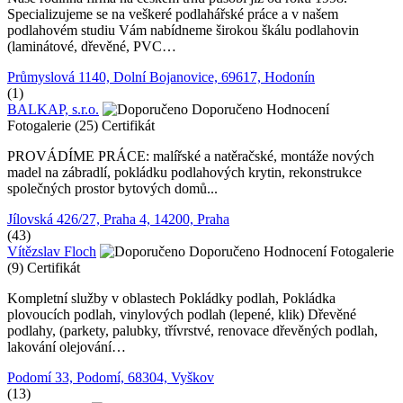
Specializujeme se na veškeré podlahářské práce a v našem
podlahovém studiu Vám nabídneme širokou škálu podlahovin
(laminátové, dřevěné, PVC…
Průmyslová 1140, Dolní Bojanovice, 69617, Hodonín
(1)
BALKAP, s.r.o.
Doporučeno
Hodnocení
Fotogalerie (25)
Certifikát
PROVÁDÍME PRÁCE: malířské a natěračské, montáže nových
madel na zábradlí, pokládku podlahových krytin, rekonstrukce
společných prostor bytových domů...
Jílovská 426/27, Praha 4, 14200, Praha
(43)
Vítězslav Floch
Doporučeno
Hodnocení
Fotogalerie
(9)
Certifikát
Kompletní služby v oblastech Pokládky podlah, Pokládka
plovoucích podlah, vinylových podlah (lepené, klik) Dřevěné
podlahy, (parkety, palubky, třívrstvé, renovace dřevěných podlah,
lakování olejování…
Podomí 33, Podomí, 68304, Vyškov
(13)