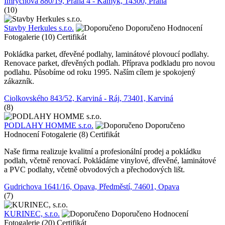
Imrychova 880/19, Praha 4 - Kamýk, 14300, Praha
(10)
Stavby Herkules s.r.o.
Doporučeno
Hodnocení
Fotogalerie (10)
Certifikát
Pokládka parket, dřevěné podlahy, laminátové plovoucí podlahy.
Renovace parket, dřevěných podlah. Příprava podkladu pro novou
podlahu. Působíme od roku 1995. Naším cílem je spokojený
zákazník.
Ciolkovského 843/52, Karviná - Ráj, 73401, Karviná
(8)
PODLAHY HOMME s.r.o.
Doporučeno
Hodnocení
Fotogalerie (8)
Certifikát
Naše firma realizuje kvalitní a profesionální prodej a pokládku
podlah, včetně renovací. Pokládáme vinylové, dřevěné, laminátové
a PVC podlahy, včetně obvodových a přechodových lišt.
Gudrichova 1641/16, Opava, Předměstí, 74601, Opava
(7)
KURINEC, s.r.o.
Doporučeno
Hodnocení
Fotogalerie (20)
Certifikát