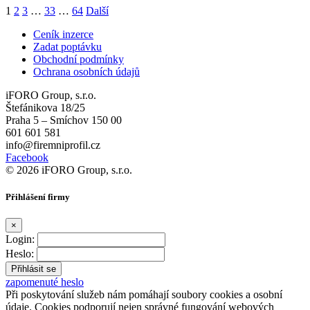
1
2
3
…
33
…
64
Další
Ceník inzerce
Zadat poptávku
Obchodní podmínky
Ochrana osobních údajů
iFORO Group, s.r.o.
Štefánikova 18/25
Praha 5 – Smíchov 150 00
601 601 581
info@firemniprofil.cz
Facebook
© 2026 iFORO Group, s.r.o.
Přihlášení firmy
×
Login:
Heslo:
zapomenuté heslo
Při poskytování služeb nám pomáhají soubory cookies a osobní
údaje. Cookies podporují nejen správné fungování webových