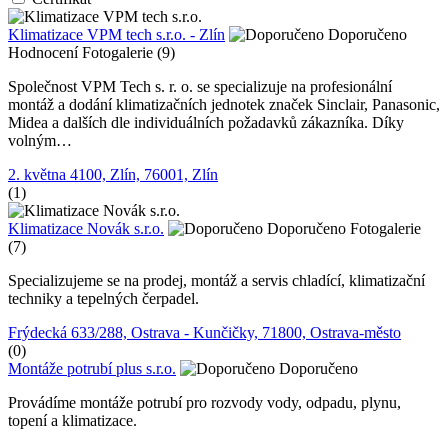
Klimatizace VPM tech s.r.o. - Zlín
Doporučeno
Hodnocení
Fotogalerie (9)
Společnost VPM Tech s. r. o. se specializuje na profesionální
montáž a dodání klimatizačních jednotek značek Sinclair, Panasonic,
Midea a dalších dle individuálních požadavků zákazníka. Díky
volným…
2. května 4100, Zlín, 76001, Zlín
(1)
Klimatizace Novák s.r.o.
Doporučeno
Fotogalerie
(7)
Specializujeme se na prodej, montáž a servis chladící, klimatizační
techniky a tepelných čerpadel.
Frýdecká 633/288, Ostrava - Kunčičky, 71800, Ostrava-město
(0)
Montáže potrubí plus s.r.o.
Doporučeno
Provádíme montáže potrubí pro rozvody vody, odpadu, plynu,
topení a klimatizace.