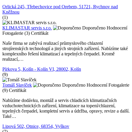
Orlická 245, Třebechovice pod Orebem, 51721, Rychnov nad
Kněžnou
(1)
KLIMASTAR servis s.r.o.
Doporučeno
Hodnocení
Fotogalerie (3)
Certifikát
Naše firma se zabývá realizací průmyslového chlazení
strojírenských technologií a jiných strojních zařízení. Nabízíme také
komplexního řešení klimatizací a tepelných čerpadel. Kromě
realizací,…
Pírkova 5, Kolín - Kolín VI, 28002, Kolín
(9)
Tomáš Slavíček
Doporučeno
Hodnocení
Fotogalerie
(9)
Certifikát
Nabízíme dodávku, montáž a servis chladicích klimatizačních
vzduchotechnických zařízení, klimatizace na topení/chlazení,
tepelných čerpadel, kompletní servis a údržba, opravy, revize a další.
Také…
Lipová 502, Otnice, 68354, Vyškov
(7)