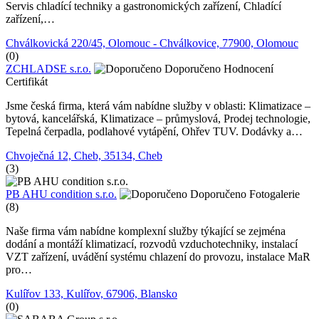
Servis chladící techniky a gastronomických zařízení, Chladící
zařízení,…
Chválkovická 220/45, Olomouc - Chválkovice, 77900, Olomouc
(0)
ZCHLADSE s.r.o.
Doporučeno
Hodnocení
Certifikát
Jsme česká firma, která vám nabídne služby v oblasti: Klimatizace –
bytová, kancelářská, Klimatizace – průmyslová, Prodej technologie,
Tepelná čerpadla, podlahové vytápění, Ohřev TUV. Dodávky a…
Chvoječná 12, Cheb, 35134, Cheb
(3)
PB AHU condition s.r.o.
Doporučeno
Fotogalerie
(8)
Naše firma vám nabídne komplexní služby týkající se zejména
dodání a montáží klimatizací, rozvodů vzduchotechniky, instalací
VZT zařízení, uvádění systému chlazení do provozu, instalace MaR
pro…
Kulířov 133, Kulířov, 67906, Blansko
(0)