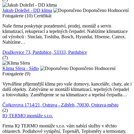
Jakub Doležel - DD klima
Doporučeno
Hodnocení
Fotogalerie (10)
Certifikát
Naše firma poskytuje poradenství, prodej, montáž a servis
klimatizací, rekuperací a tepelných čerpadel. Nabízíme klimatizace
od výrobců : Sinclair, Toshiba, Bosch, Hyundai, Hisense, Cairox.
Nabízíme…
Dražkovice 73, Pardubice, 53333, Pardubice
(7)
Klima Sfera - Sídlo
Doporučeno
Hodnocení
Fotogalerie (9)
Vytváříme příjemnější klima pro vaše domovy, kanceláře, chaty, ale i
další objekty. Zabýváme se montáží klimatizací, tepelných čerpadel
a fotovoltaiky. Zaměřujeme se na klimatizace a tepelná čerpadla…
Čujkovova 1714/21, Ostrava - Zábřeh, 70030, Ostrava-město
(2)
IQ TERMO montáže s.r.o.
Firma IQ TERMO montáže s.r.o. vám nabízí služby v těchto
oblastech. Podlahové vytápění, Topenáři, Teploměry a termostaty,