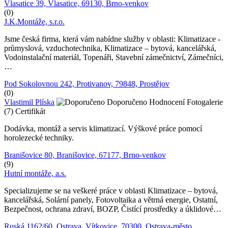
Vlasatice 39, Vlasatice, 69130, Brno-venkov
(0)
J.K.Montáže, s.r.o.
Jsme česká firma, která vám nabídne služby v oblasti: Klimatizace -
průmyslová, vzduchotechnika, Klimatizace – bytová, kancelářská,
Vodoinstalační materiál, Topenáři, Stavební zámečnictví, Zámečníci,
…
Pod Sokolovnou 242, Protivanov, 79848, Prostějov
(0)
Vlastimil Plíska
Doporučeno
Hodnocení
Fotogalerie
(7)
Certifikát
Dodávka, montáž a servis klimatizací. Výškové práce pomocí
horolezecké techniky.
Branišovice 80, Branišovice, 67177, Brno-venkov
(9)
Hutní montáže, a.s.
Specializujeme se na veškeré práce v oblasti Klimatizace – bytová,
kancelářská, Solární panely, Fotovoltaika a větrná energie, Ostatní,
Bezpečnost, ochrana zdraví, BOZP, Čistící prostředky a úklidové…
Ruská 1162/60, Ostrava, Vítkovice, 70300, Ostrava-město