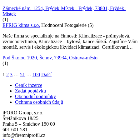
Zámecké nám. 1254, Frýdek-Místek - Frýdek, 73801, Frýdek-
Místek
(1)
EFRIG klima s.r.o.
Hodnocení
Fotogalerie (5)
Naše firma se specializuje na činnosti: Klimatizace - průmyslová,
vzduchotechnika, Klimatizace – bytová, kancelářská. Zajistíme Vám
montáž, servis i ekologickou likvidaci klimatizací. Certifikovaní…
Pod Školou 1920, Šenov, 73934, Ostrava-město
(1)
1
2
3
…
51
…
100
Další
Ceník inzerce
Zadat poptávku
Obchodní podmínky
Ochrana osobních údajů
iFORO Group, s.r.o.
Štefánikova 18/25
Praha 5 – Smíchov 150 00
601 601 581
info@firemniprofil.cz