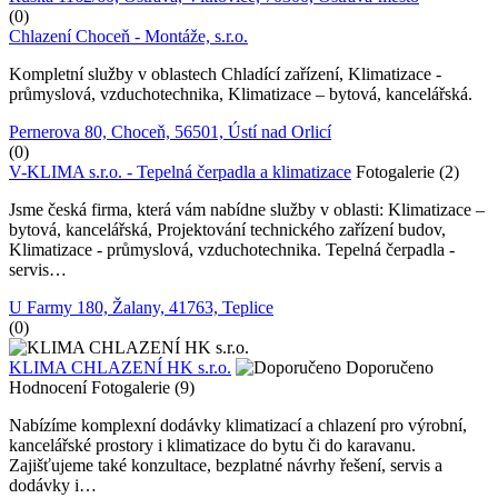
(0)
Chlazení Choceň - Montáže, s.r.o.
Kompletní služby v oblastech Chladící zařízení, Klimatizace -
průmyslová, vzduchotechnika, Klimatizace – bytová, kancelářská.
Pernerova 80, Choceň, 56501, Ústí nad Orlicí
(0)
V-KLIMA s.r.o. - Tepelná čerpadla a klimatizace
Fotogalerie (2)
Jsme česká firma, která vám nabídne služby v oblasti: Klimatizace –
bytová, kancelářská, Projektování technického zařízení budov,
Klimatizace - průmyslová, vzduchotechnika. Tepelná čerpadla -
servis…
U Farmy 180, Žalany, 41763, Teplice
(0)
KLIMA CHLAZENÍ HK s.r.o.
Doporučeno
Hodnocení
Fotogalerie (9)
Nabízíme komplexní dodávky klimatizací a chlazení pro výrobní,
kancelářské prostory i klimatizace do bytu či do karavanu.
Zajišťujeme také konzultace, bezplatné návrhy řešení, servis a
dodávky i…