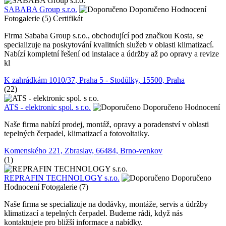
SABABA Group s.r.o.
Doporučeno
Hodnocení
Fotogalerie (5)
Certifikát
Firma Sababa Group s.r.o., obchodující pod značkou Kosta, se
specializuje na poskytování kvalitních služeb v oblasti klimatizací.
Nabízí kompletní řešení od instalace a údržby až po opravy a revize
kl
K zahrádkám 1010/37, Praha 5 - Stodůlky, 15500, Praha
(22)
ATS - elektronic spol. s r.o.
Doporučeno
Hodnocení
Naše firma nabízí prodej, montáž, opravy a poradenství v oblasti
tepelných čerpadel, klimatizací a fotovoltaiky.
Komenského 221, Zbraslav, 66484, Brno-venkov
(1)
REPRAFIN TECHNOLOGY s.r.o.
Doporučeno
Hodnocení
Fotogalerie (7)
Naše firma se specializuje na dodávky, montáže, servis a údržby
klimatizací a tepelných čerpadel. Budeme rádi, když nás
kontaktujete pro bližší informace a nabídky.