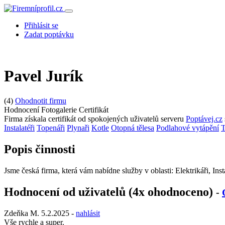
Přihlásit se
Zadat poptávku
Pavel Jurík
(4)
Ohodnotit firmu
Hodnocení
Fotogalerie
Certifikát
Firma získala certifikát od spokojených uživatelů serveru
Poptávej.cz
Instalatéři
Topenáři
Plynaři
Kotle
Otopná tělesa
Podlahové vytápění
T
Popis činnosti
Jsme česká firma, která vám nabídne služby v oblasti: Elektrikáři, Ins
Hodnocení od uživatelů (4x ohodnoceno)
-
Zdeňka M.
5.2.2025
-
nahlásit
Vše rychle a super.