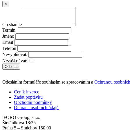
×
Co sháníte
Termín:
Jméno
Email
Telefon
Nevyplňovat:
Nezaškrtávat:
Odeslat
Odesláním formuláře souhlasím se zpracováním a
Ochranou osobních
Ceník inzerce
Zadat poptávku
Obchodní podmínky
Ochrana osobních údajů
iFORO Group, s.r.o.
Štefánikova 18/25
Praha 5 – Smíchov 150 00