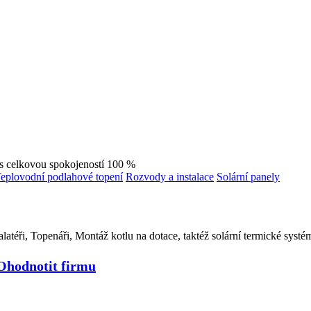
s celkovou spokojeností 100 %
eplovodní podlahové topení
Rozvody a instalace
Solární panely
talatéři, Topenáři, Montáž kotlu na dotace, taktéž solární termické syst
Ohodnotit firmu