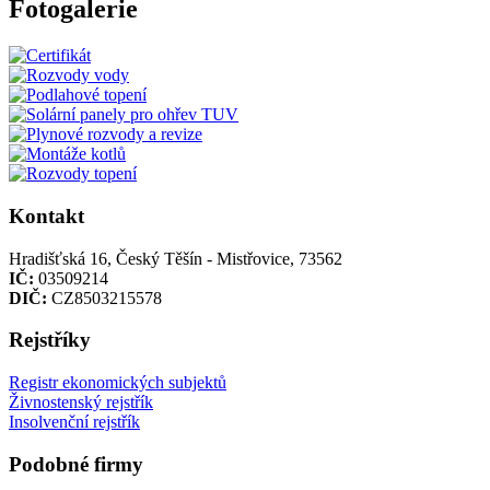
Fotogalerie
Kontakt
Hradišťská 16, Český Těšín - Mistřovice, 73562
IČ:
03509214
DIČ:
CZ8503215578
Rejstříky
Registr ekonomických subjektů
Živnostenský rejstřík
Insolvenční rejstřík
Podobné firmy