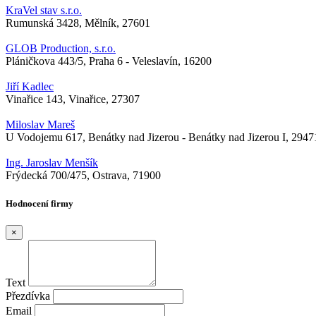
KraVel stav s.r.o.
Rumunská 3428, Mělník, 27601
GLOB Production, s.r.o.
Pláničkova 443/5, Praha 6 - Veleslavín, 16200
Jiří Kadlec
Vinařice 143, Vinařice, 27307
Miloslav Mareš
U Vodojemu 617, Benátky nad Jizerou - Benátky nad Jizerou I, 2947
Ing. Jaroslav Menšík
Frýdecká 700/475, Ostrava, 71900
Hodnocení firmy
×
Text
Přezdívka
Email